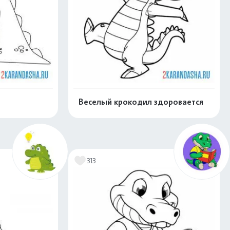
Веселый крокодил здоровается
скачать
Распечатать и скачать
313