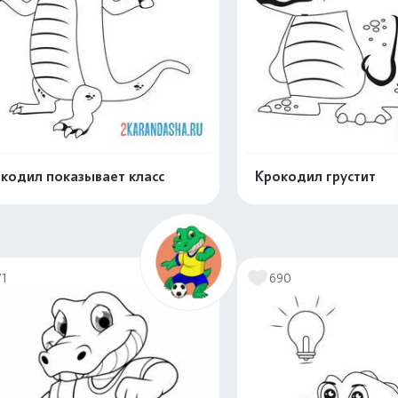
кодил показывает класс
Крокодил грустит
Распечатать и скачать
Распечатать и 
71
690