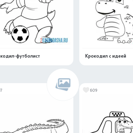
кодил-футболист
Крокодил с идеей
Распечатать и скачать
Распечатать и 
37
609