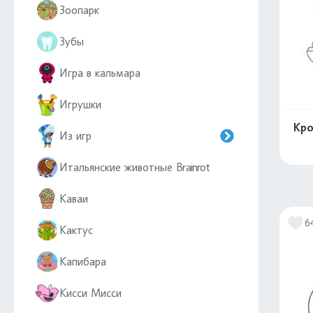
Зоопарк
Зубы
Игра в кальмара
Игрушки
Кро
Из игр
Итальянские животные Brainrot
Каваи
6
Кактус
Капибара
Кисси Мисси