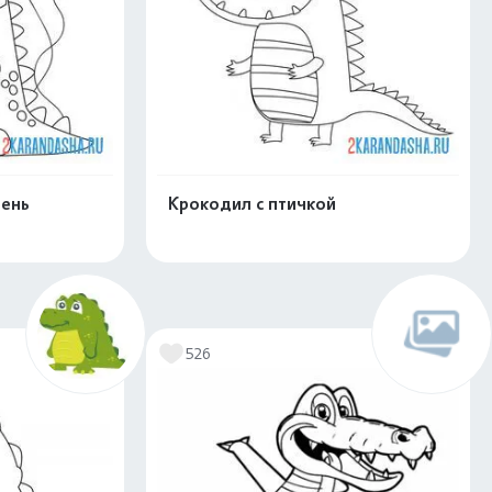
день
Крокодил с птичкой
скачать
Распечатать и скачать
526