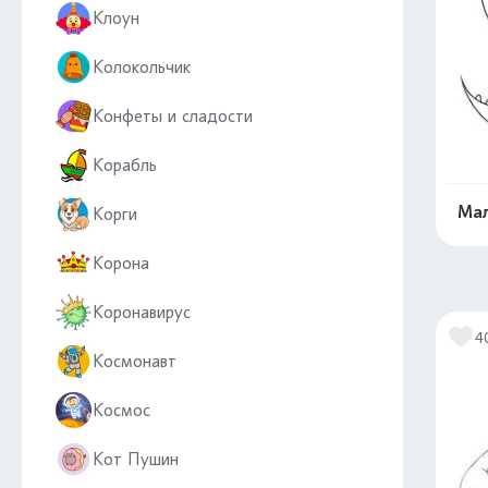
Клоун
Колокольчик
Конфеты и сладости
Корабль
Мал
Корги
Корона
Коронавирус
4
Космонавт
Космос
Кот Пушин