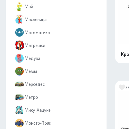
Май
Масленица
Математика
Матрешки
Кро
Медуза
Мемы
Мерседес
3
Метро
Мику Хацунэ
Монстр-Трак