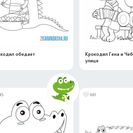
кодил обедает
Крокодил Гена и Че
улице
Распечатать и скачать
Распечатать и 
45
661