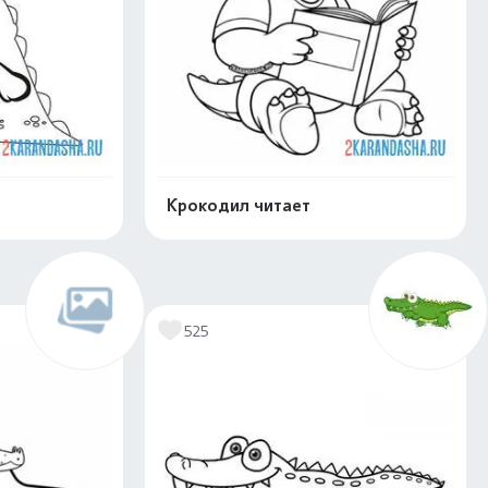
Крокодил читает
скачать
Распечатать и скачать
525