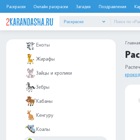
Верблюды
Раскраски
Онлайн раскраски
Загадки
Поздравления
Ка
Волки
Ёжик
Главна
Еноты
Рас
Жирафы
Распе
Зайцы и кролики
кроко
Зебры
Кабаны
Кенгуру
Коалы