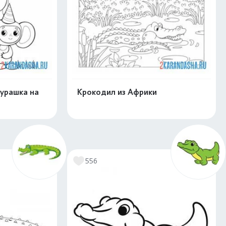
бурашка на
Крокодил из Африки
скачать
Распечатать и скачать
556