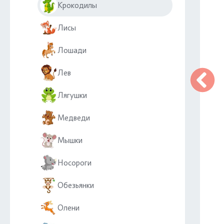
Крокодилы
Лисы
Лошади
Лев
Лягушки
Медведи
Мышки
Носороги
Обезьянки
Олени