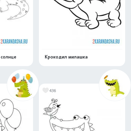
 солнце
Крокодил милашка
скачать
Распечатать и скачать
436