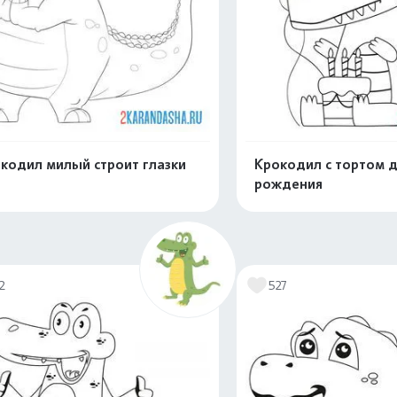
кодил милый строит глазки
Крокодил с тортом 
рождения
Распечатать и скачать
Распечатать и 
2
527