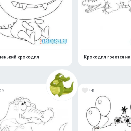
енький крокодил
Крокодил греется на
Распечатать и скачать
Распечатать и 
09
441