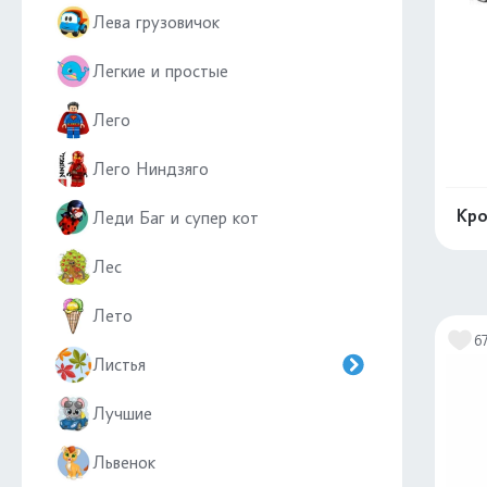
Лева грузовичок
Легкие и простые
Лего
Лего Ниндзяго
Кро
Леди Баг и супер кот
Лес
Лето
6
Листья
Лучшие
Львенок