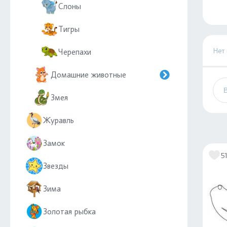
Слоны
Тигры
Нет
Черепахи
Домашние животные
Змея
Журавль
Замок
5
Звезды
Зима
Золотая рыбка