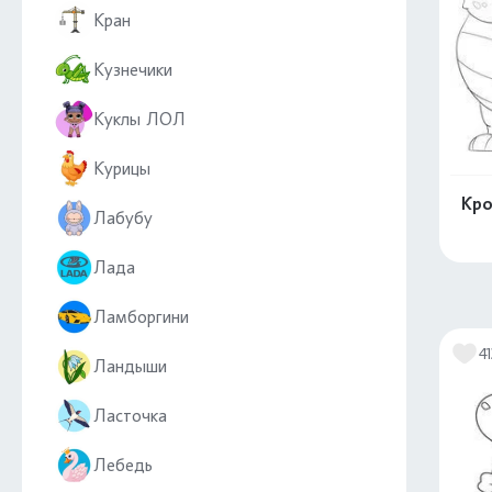
Кран
Кузнечики
Куклы ЛОЛ
Курицы
Кро
Лабубу
Лада
Ламборгини
41
Ландыши
Ласточка
Лебедь