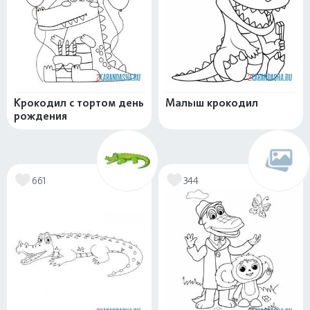
Крокодил с тортом день
Малыш крокодил
рождения
661
344