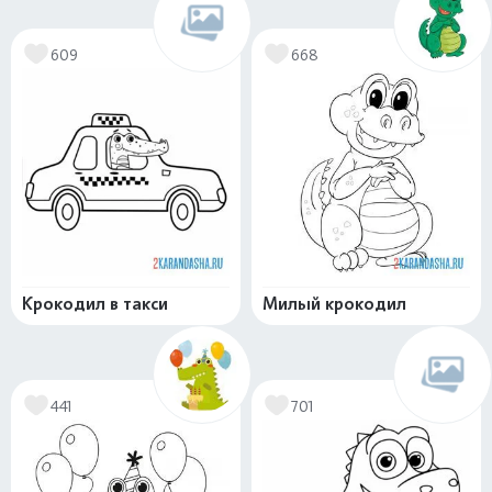
609
668
Крокодил в такси
Милый крокодил
441
701