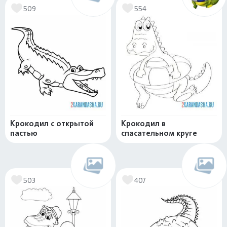
509
554
Крокодил с открытой
Крокодил в
пастью
спасательном круге
503
407