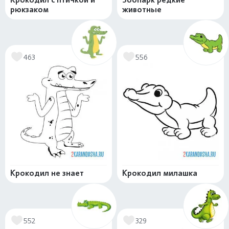
рюкзаком
животные
463
556
Крокодил не знает
Крокодил милашка
552
329