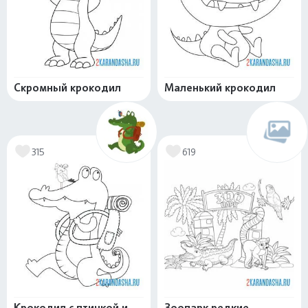
Скромный крокодил
Маленький крокодил
315
619
Крокодил с птичкой и
Зоопарк редкие