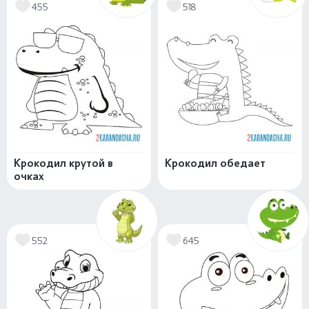
455
518
Крокодил крутой в
Крокодил обедает
очках
552
645