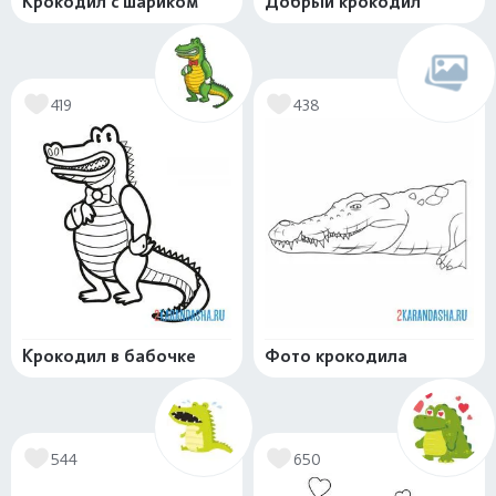
Крокодил с шариком
Добрый крокодил
419
438
Крокодил в бабочке
Фото крокодила
544
650