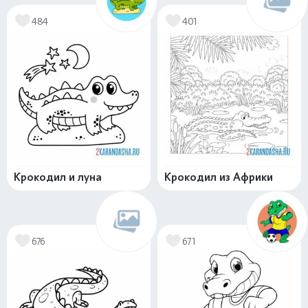
484
401
Крокодил и луна
Крокодил из Африки
676
671