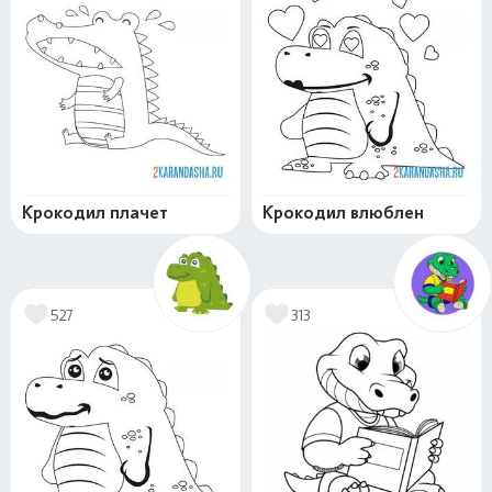
Крокодил плачет
Крокодил влюблен
527
313