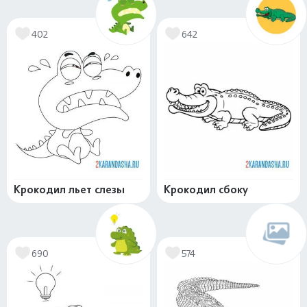
402
642
Крокодил льет слезы
Крокодил сбоку
690
574