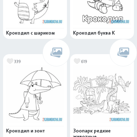
Крокодил с шариком
Крокодил буква К
339
619
Крокодил и зонт
Зоопарк редкие
животные