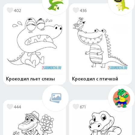
402
436
Крокодил льет слезы
Крокодил с птичкой
444
671