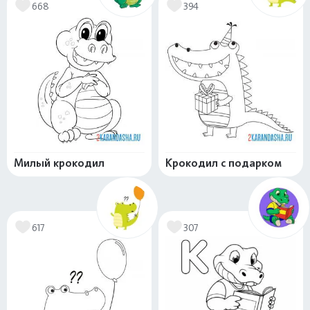
668
394
Милый крокодил
Крокодил с подарком
617
307