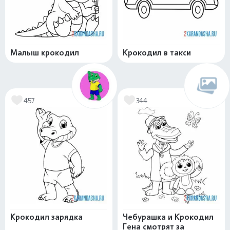
Малыш крокодил
Крокодил в такси
457
344
Крокодил зарядка
Чебурашка и Крокодил
Гена смотрят за