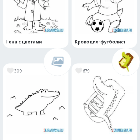
Гена с цветами
Крокодил-футболист
309
679