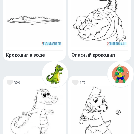
Крокодил в воде
Опасный крокодил
329
437