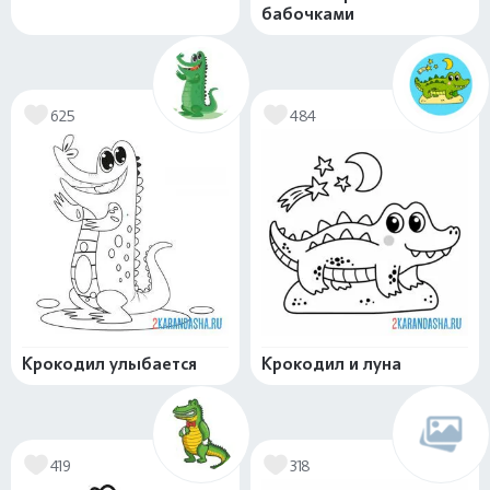
бабочками
625
484
Крокодил улыбается
Крокодил и луна
419
318