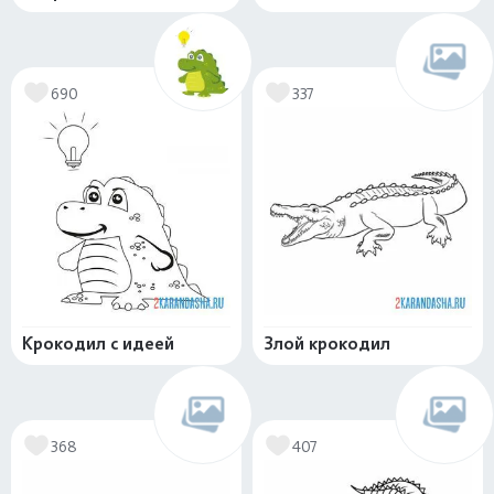
690
337
Крокодил с идеей
Злой крокодил
368
407