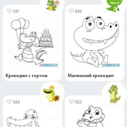
397
645
Крокодил с тортом
Маленький крокодил
583
552