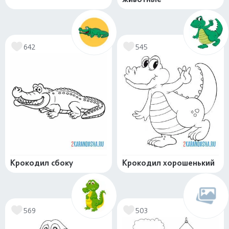
642
545
Крокодил сбоку
Крокодил хорошенький
569
503