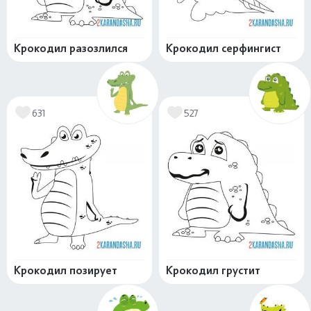
Крокодил разозлился
Крокодил серфингист
631
527
Крокодил позирует
Крокодил грустит