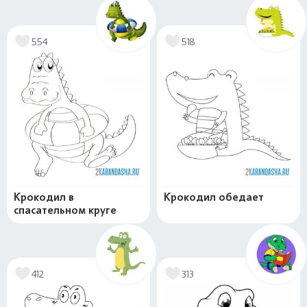
554
518
Крокодил в
Крокодил обедает
спасательном круге
412
313