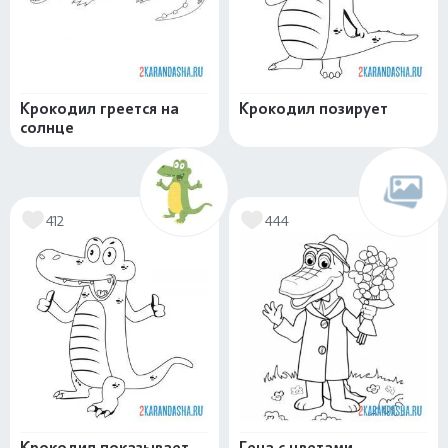
Крокодил греется на
Крокодил позирует
солнце
412
444
Крокодил показывает
Гена с цветами