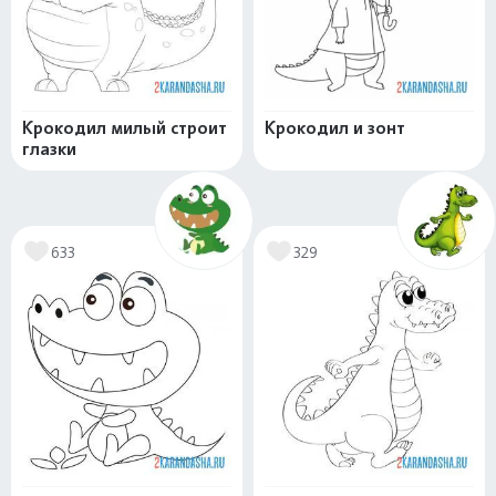
Крокодил милый строит
Крокодил и зонт
глазки
633
329