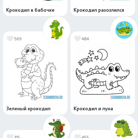
Крокодил в бабочке
Крокодил разозлился
569
484
Зеленый крокодил
Крокодил и луна
315
455