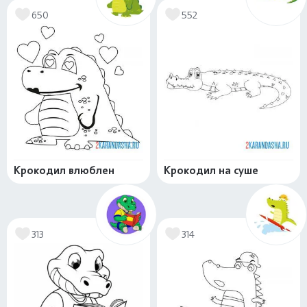
650
552
Крокодил влюблен
Крокодил на суше
313
314