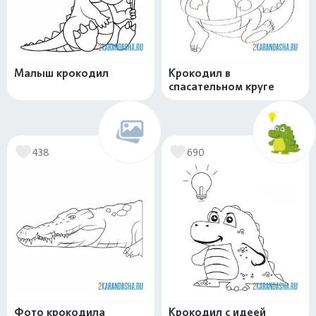
Малыш крокодил
Крокодил в
спасательном круге
438
690
Фото крокодила
Крокодил с идеей