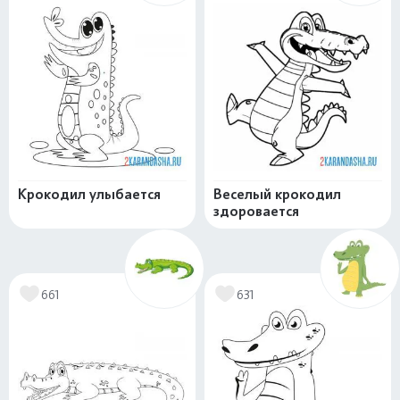
Крокодил улыбается
Веселый крокодил
здоровается
661
631