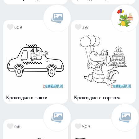
609
397
Крокодил в такси
Крокодил с тортом
676
509