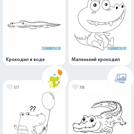
Крокодил в воде
Маленький крокодил
617
318