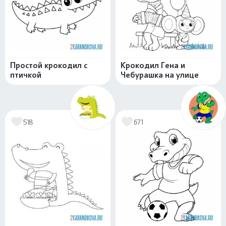
Простой крокодил с
Крокодил Гена и
птичкой
Чебурашка на улице
518
671