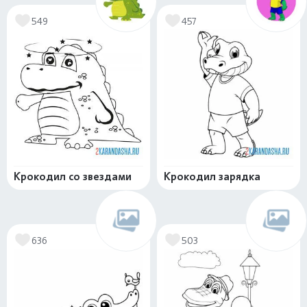
549
457
Крокодил со звездами
Крокодил зарядка
636
503