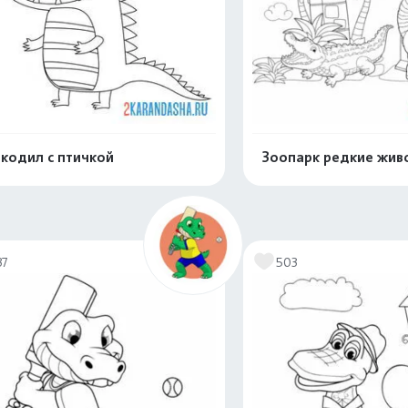
кодил с птичкой
Зоопарк редкие жив
Распечатать и скачать
Распечатать и 
37
503