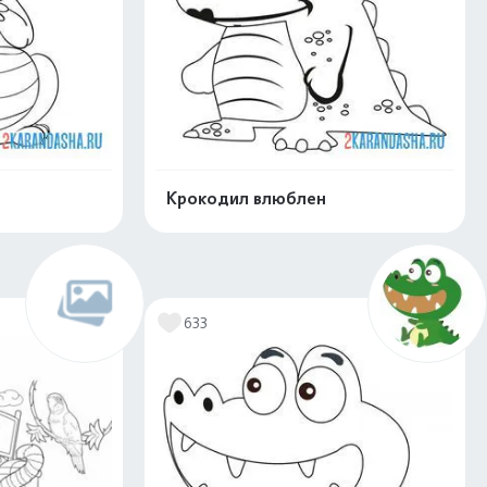
Крокодил влюблен
скачать
Распечатать и скачать
633