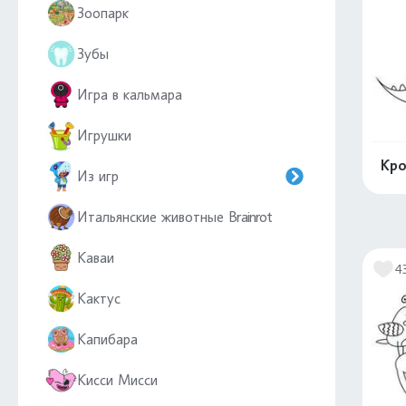
Зоопарк
Зубы
Игра в кальмара
Игрушки
Кро
Из игр
Итальянские животные Brainrot
Каваи
4
Кактус
Капибара
Кисси Мисси