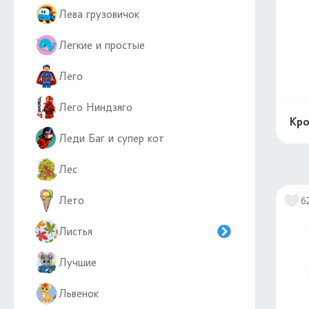
Лева грузовичок
Легкие и простые
Лего
Лего Ниндзяго
Кро
Леди Баг и супер кот
Лес
Лето
6
Листья
Лучшие
Львенок