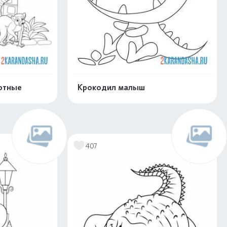
отные
Крокодил малыш
скачать
Распечатать и скачать
407