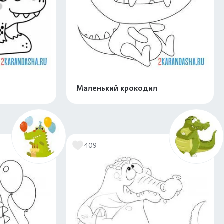
Маленький крокодил
скачать
Распечатать и скачать
409