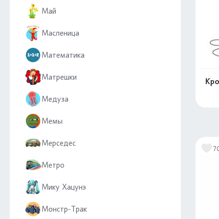
Май
Масленица
Математика
Матрешки
Кро
Медуза
Мемы
Мерседес
7
Метро
Мику Хацунэ
Монстр-Трак