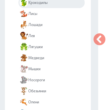
Крокодилы
Лисы
Лошади
Лев
Лягушки
Медведи
Мышки
Носороги
Обезьянки
Олени