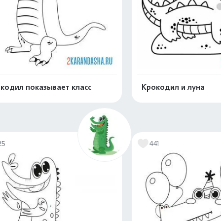
кодил показывает класс
Крокодил и луна
Распечатать и скачать
Распечатать и 
25
441