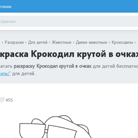
ртинки
я
Раскраски
Для детей
Животные
Дикие животные
Крокодилы
краска Крокодил крутой в очка
чатать
раскраску Крокодил крутой в очках
для детей бесплатно
дилы"
для детей.
455