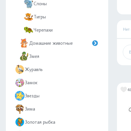
Слоны
Тигры
Нет
Черепахи
Домашние животные
Змея
Журавль
Замок
4
Звезды
Зима
Золотая рыбка