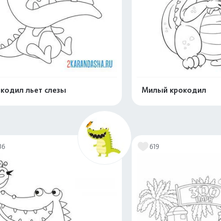
кодил льет слезы
Милый крокодил
Распечатать и скачать
Распечатать и 
36
619