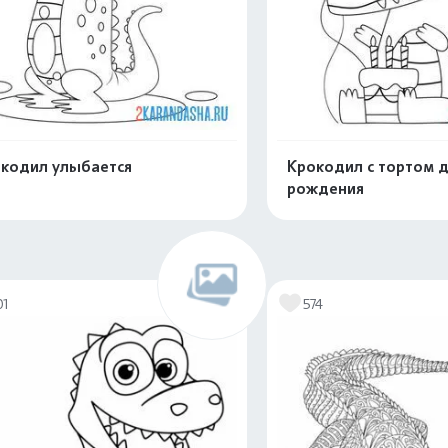
кодил улыбается
Крокодил с тортом 
рождения
Распечатать и скачать
Распечатать и 
01
574