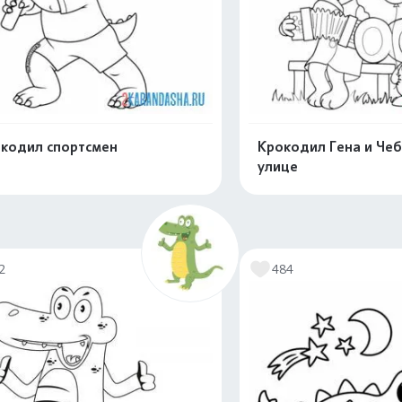
кодил спортсмен
Крокодил Гена и Че
улице
Распечатать и скачать
Распечатать и 
2
484