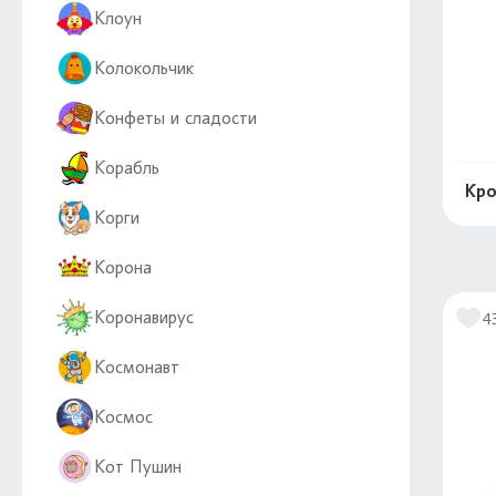
Клоун
Колокольчик
Конфеты и сладости
Корабль
Кро
Корги
Корона
Коронавирус
4
Космонавт
Космос
Кот Пушин