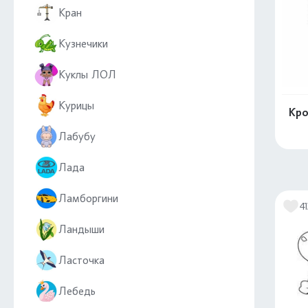
Кран
Кузнечики
Куклы ЛОЛ
Курицы
Кро
Лабубу
Лада
Ламборгини
41
Ландыши
Ласточка
Лебедь