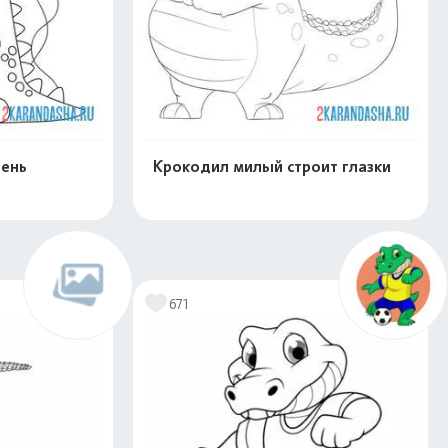
день
Крокодил милый строит глазки
скачать
Распечатать и скачать
671