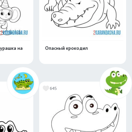
бурашка на
Опасный крокодил
скачать
Распечатать и скачать
645