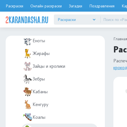
Верблюды
Раскраски
Онлайн раскраски
Загадки
Поздравления
Ка
Волки
Ёжик
Главна
Еноты
Рас
Жирафы
Распе
Зайцы и кролики
кроко
Зебры
Кабаны
Кенгуру
Коалы