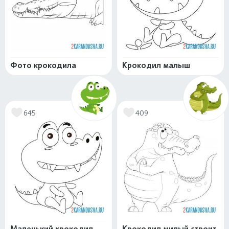
Фото крокодила
Крокодил малыш
645
409
Маленький крокодил
Крокодил милый строит