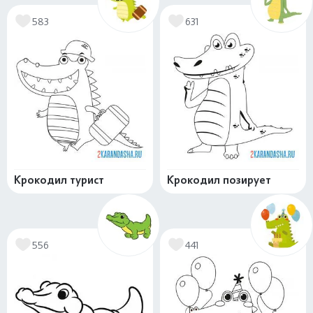
583
631
Крокодил турист
Крокодил позирует
556
441