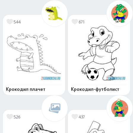
544
671
Крокодил плачет
Крокодил-футболист
526
437