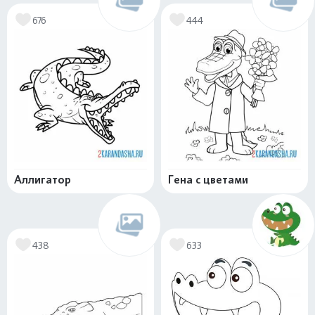
676
444
Аллигатор
Гена с цветами
438
633