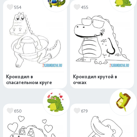
554
455
Крокодил в
Крокодил крутой в
спасательном круге
очках
650
679