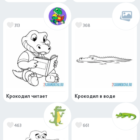
313
368
Крокодил читает
Крокодил в воде
463
661