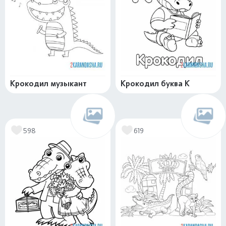
Крокодил музыкант
Крокодил буква К
598
619