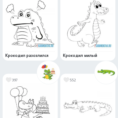
Крокодил разозлился
Крокодил милый
397
552