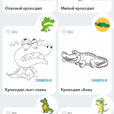
Опасный крокодил
Милый крокодил
402
642
Крокодил льет слезы
Крокодил сбоку
419
412