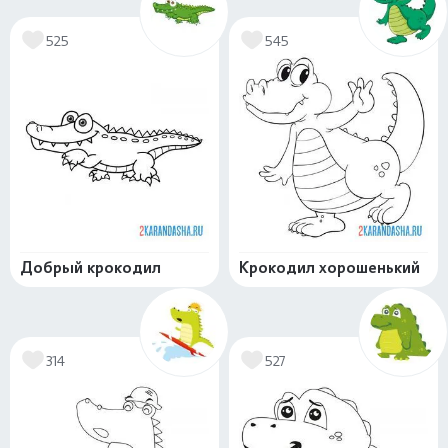
525
545
Добрый крокодил
Крокодил хорошенький
314
527