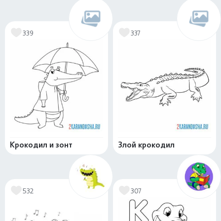
339
337
Крокодил и зонт
Злой крокодил
532
307