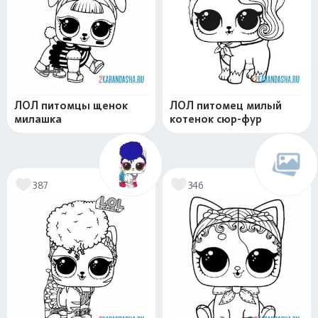
ЛОЛ питомцы щенок
ЛОЛ питомец милый
милашка
котенок сюр-фур
387
346