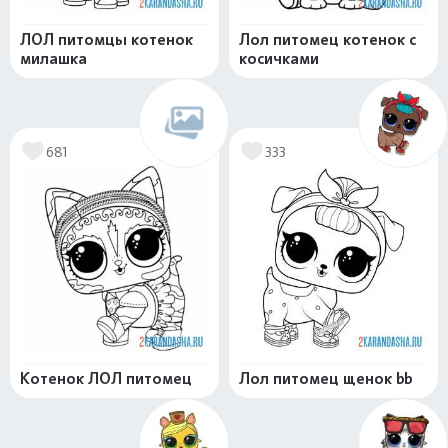
ЛОЛ питомцы котенок
Лол питомец котенок с
милашка
косичками
681
333
Котенок ЛОЛ питомец
Лол питомец щенок bb