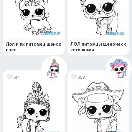
Лол и их питомец щенок
ЛОЛ питомцы щеночек с
пчел
косичками
617
359