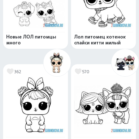
Новые ЛОЛ питомцы
Лол питомец котенок
много
спайси китти милый
362
570