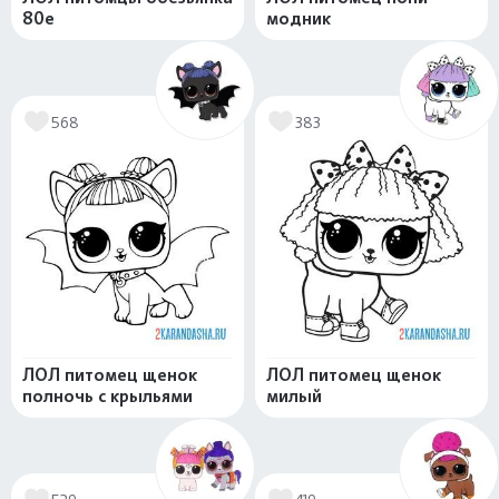
80е
модник
568
383
ЛОЛ питомец щенок
ЛОЛ питомец щенок
полночь с крыльями
милый