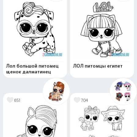
Лол большой питомец
ЛОЛ питомцы египет
щенок далматинец
651
704