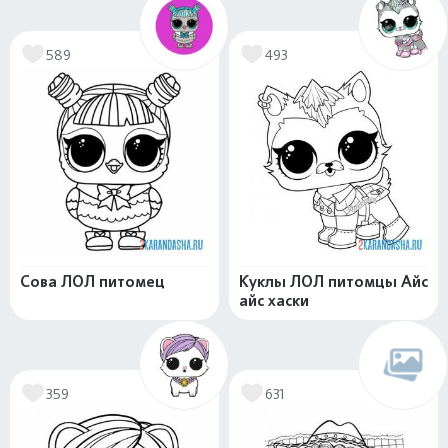
589
493
Сова ЛОЛ питомец
Куклы ЛОЛ питомцы Айс
айс хаски
359
631