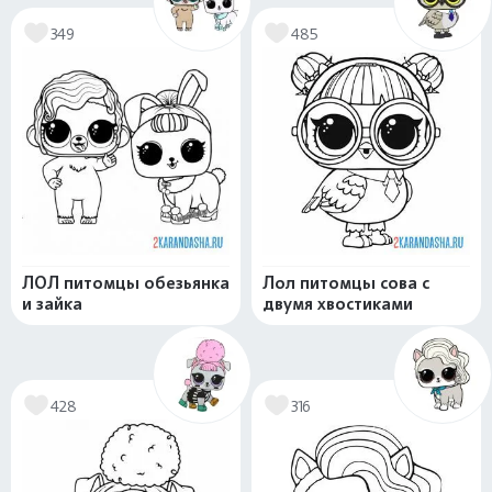
349
485
ЛОЛ питомцы обезьянка
Лол питомцы сова с
и зайка
двумя хвостиками
428
316