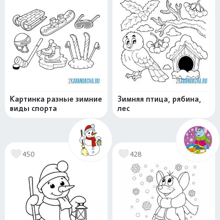
Картинка разные зимние
Зимняя птица, рябина,
виды спорта
лес
450
428