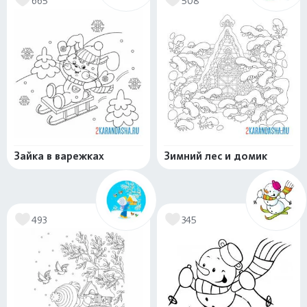
665
508
Зайка в варежках
Зимний лес и домик
493
345