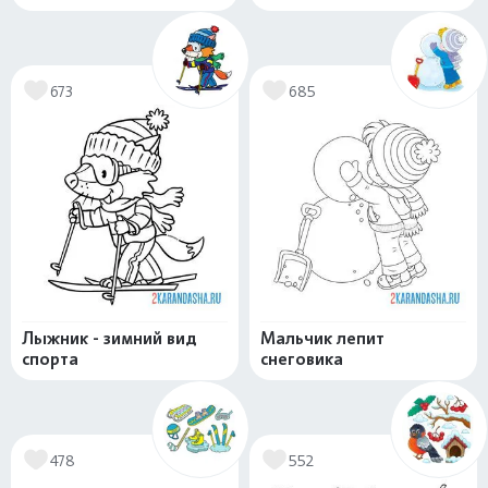
673
685
Лыжник - зимний вид
Мальчик лепит
спорта
снеговика
478
552