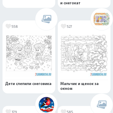
и снегокат
558
527
Дети слепили снеговика
Мальчик и щенок за
окном
379
585