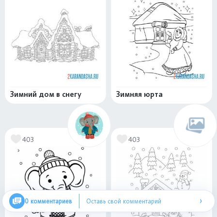
Зимний дом в снегу
Зимняя юрта
403
403
›
0 комментариев
Оставь свой комментарий