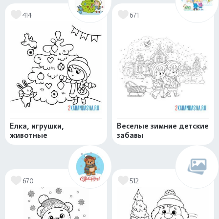
414
671
Елка, игрушки,
Веселые зимние детские
животные
забавы
670
512