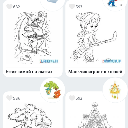
682
593
Ежик зимой на лыжах
Мальчик играет в хоккей
586
592