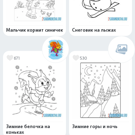
Мальчик кормит синичек
Снеговик на лыжах
671
530
Зимние белочка на
Зимние горы и ночь
коньках