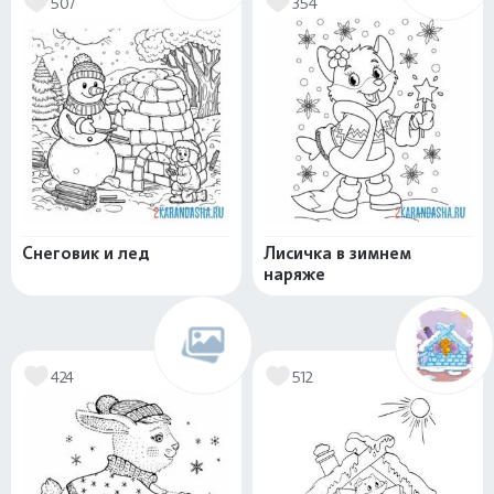
507
354
Снеговик и лед
Лисичка в зимнем
наряже
424
512