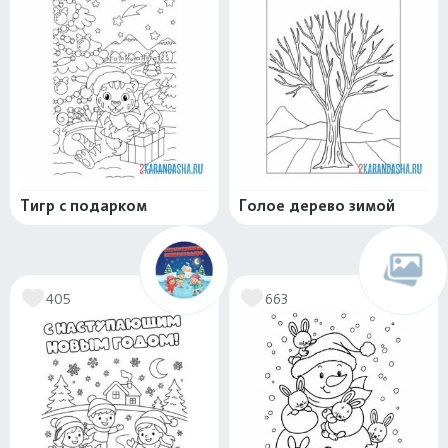
Тигр с подарком
Голое дерево зимой
405
663