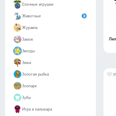
Елочные игрушки
Животные
Журавль
Лил
Замок
Звезды
Зима
Золотая рыбка
3
Зоопарк
Зубы
Игра в кальмара