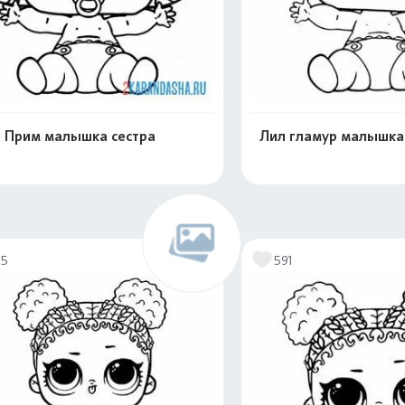
 Прим малышка сестра
Лил гламур малышка
Распечатать и скачать
Распечатать и 
75
591