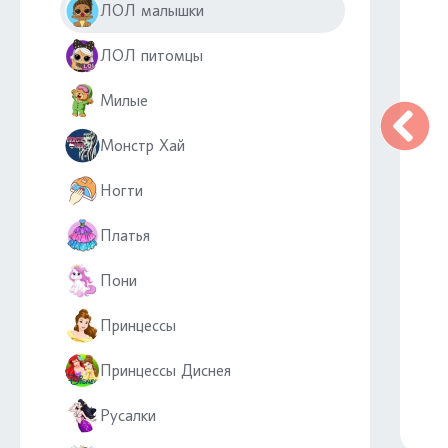
ЛОЛ малышки
ЛОЛ питомцы
Милые
Монстр Хай
Ногти
Платья
Пони
Принцессы
Принцессы Диснея
Русалки