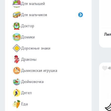
Для малышей
Для мальчиков
Доктор
Лил
Домики
Дорожные знаки
Драконы
4
Дымковская игрушка
Дюймовочка
Дятел
Еда