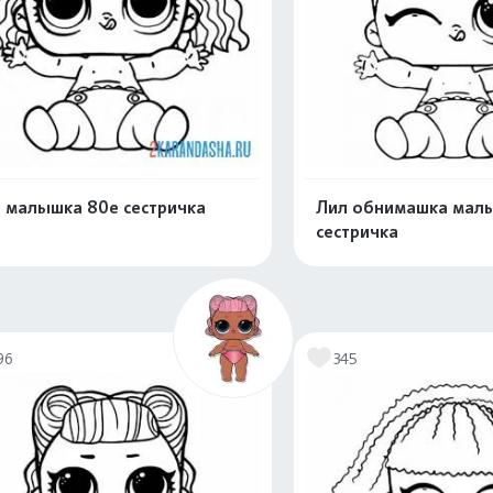
 малышка 80е сестричка
Лил обнимашка мал
сестричка
Распечатать и скачать
Распечатать и 
96
345