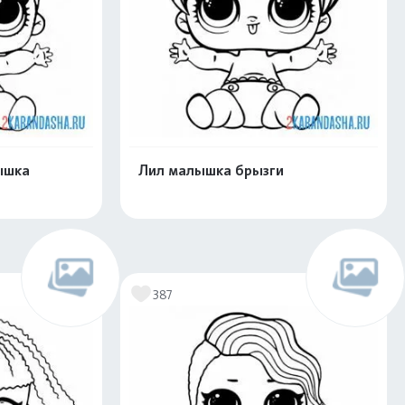
ышка
Лил малышка брызги
скачать
Распечатать и скачать
387