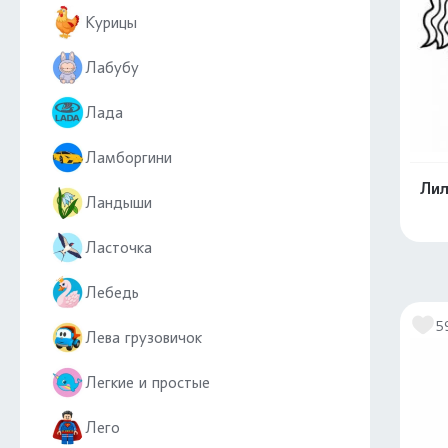
Курицы
Лабубу
Лада
Ламборгини
Лил
Ландыши
Ласточка
Лебедь
5
Лева грузовичок
Легкие и простые
Лего