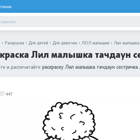
ртинки
я
Раскраски
Для детей
Для девочек
ЛОЛ малышки
Лил малышка 
краска Лил малышка тачдаун се
те и распечатайте
раскраску Лил малышка тачдаун сестричка
447