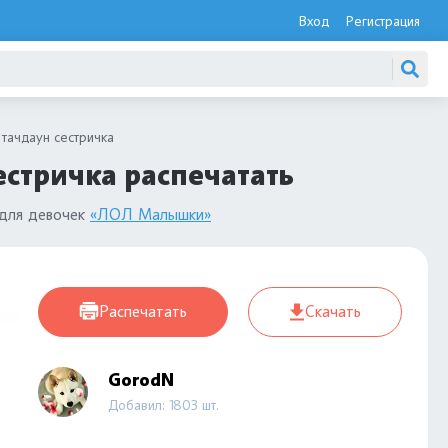
Вход
Регистрация
тачдаун сестричка
стричка распечатать
для девочек
«ЛОЛ Малышки»
Распечатать
Скачать
GorodN
Добавил: 1803 шт.