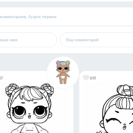
 комментариев, будьте первым
67
691