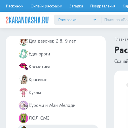
Для девочек 12 лет
Раскраски
Онлайн раскраски
Загадки
Поздравления
Ка
Для девочек 4-5 лет
Для девочек 6-7 лет
Главна
Для девочек 7, 8, 9 лет
Рас
Единороги
Скачай
Косметика
Красивые
Куклы
Куроми и Май Мелоди
ЛОЛ OMG