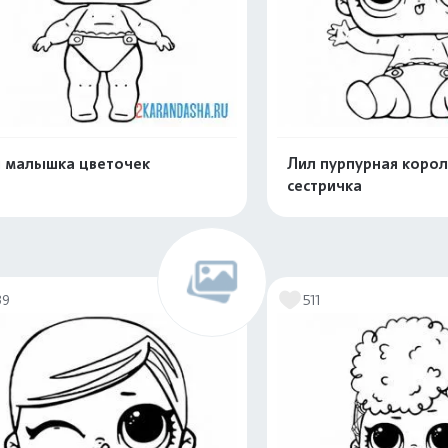
 малышка цветочек
Лил пурпурная коро
сестричка
Распечатать и скачать
Распечатать и 
39
511