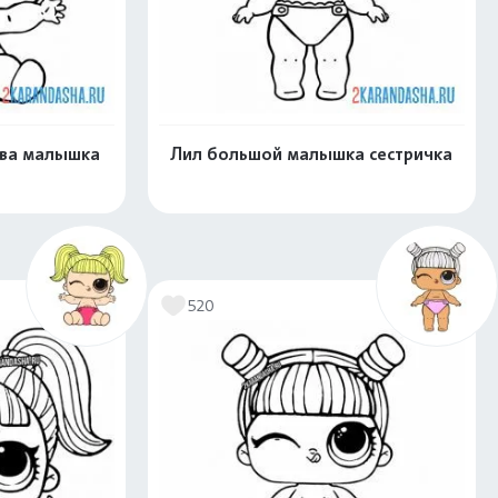
ева малышка
Лил большой малышка сестричка
скачать
Распечатать и скачать
520