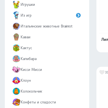
Игрушки
Из игр
Итальянские животные Brainrot
Каваи
Лил
Кактус
Капибара
Кисси Мисси
3
Клоун
Колокольчик
Конфеты и сладости