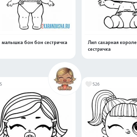
 малышка бон бон сестричка
Лил сахарная корол
сестричка
Распечатать и скачать
Распечатать и 
15
526