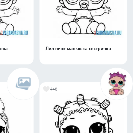
лева
Лил пинк малышка сестричка
скачать
Распечатать и скачать
448