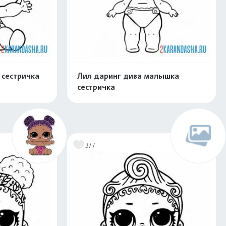
 сестричка
Лил даринг дива малышка
сестричка
скачать
Распечатать и скачать
377