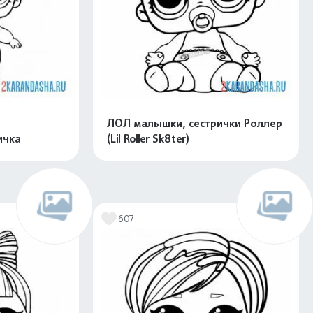
ЛОЛ малышки, сестрички Роллер
ичка
(Lil Roller Sk8ter)
скачать
Распечатать и скачать
607