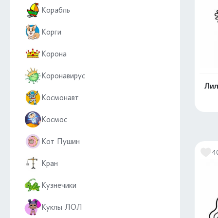
Корабль
Корги
Корона
Коронавирус
Лил
Космонавт
Космос
Кот Пушин
4
Кран
Кузнечики
Куклы ЛОЛ