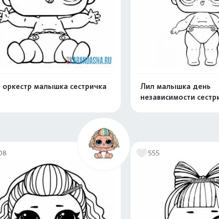
 оркестр малышка сестричка
Лил малышка день
независимости сестр
Распечатать и скачать
Распечатать и 
08
555