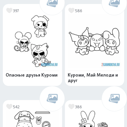
397
586
Опасные друзья Куроми
Куроми, Май Мелоди и
друг
542
386