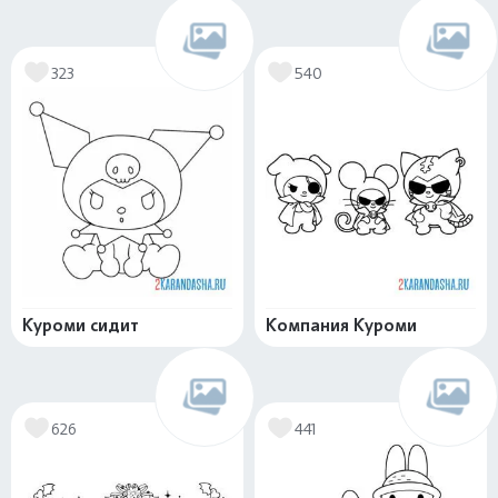
323
540
Куроми сидит
Компания Куроми
626
441