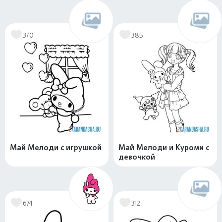
370
385
Май Мелоди с игрушкой
Май Мелоди и Куроми с
девочкой
674
312