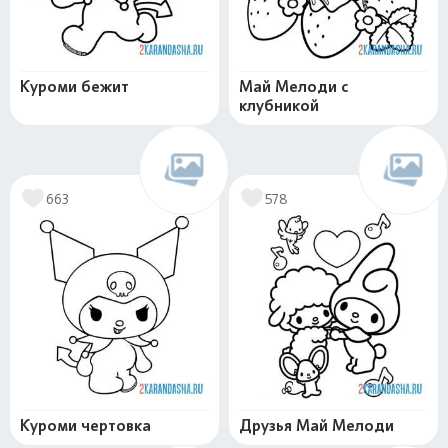
Куроми бежит
Май Мелоди с
клубникой
663
578
Куроми чертовка
Друзья Май Мелоди