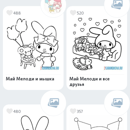
488
520
Май Мелоди и мышка
Май Мелоди и все
друзья
480
357