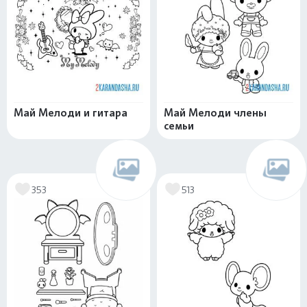
Май Мелоди и гитара
Май Мелоди члены
семьи
353
513