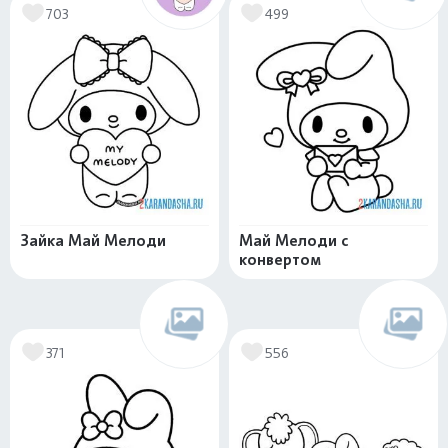
703
499
Зайка Май Мелоди
Май Мелоди с
конвертом
371
556