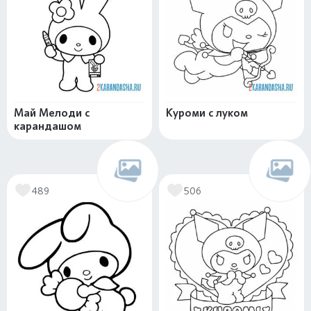
Май Мелоди с
Куроми с луком
карандашом
489
506