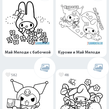
Май Мелоди с бабочкой
Куроми и Май Мелоди
582
418