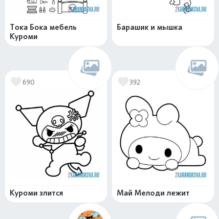
Тока Бока мебель
Барашик и мышка
Куроми
690
392
Куроми злится
Май Мелоди лежит