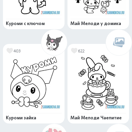
Куроми с ключом
Май Мелоди у домика
403
622
Куроми зайка
Май Мелоди Чаепитие