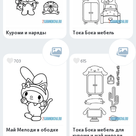
Куроми и наряды
Тока Бока мебель
703
615
Май Мелоди в ободке
Тока Бока мебель для
куроми и май мелоди