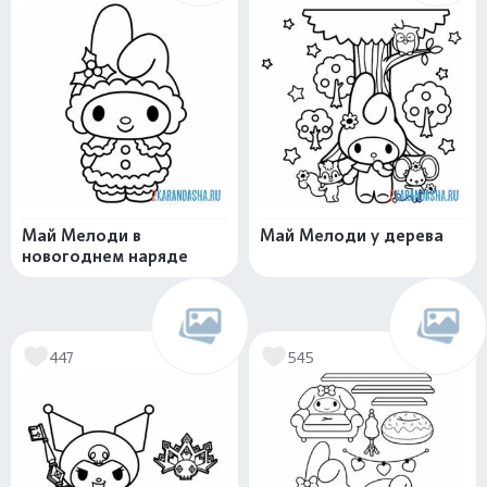
Май Мелоди в
Май Мелоди у дерева
новогоднем наряде
447
545