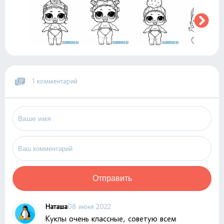
1 комментарий
Отправить
Наташа
08 июня 2022
Куклы очень классные, советую всем