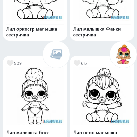
Лил оркестр малышка
Лил малышка Фанки
сестричка
сестричка
509
616
Лил малышка босс
Лил неон малышка