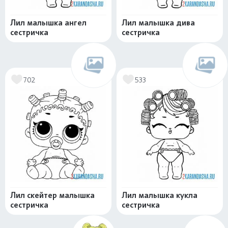
Лил малышка ангел
Лил малышка дива
сестричка
сестричка
702
533
Лил скейтер малышка
Лил малышка кукла
сестричка
сестричка