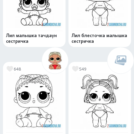
Лил малышка тачдаун
Лил блесточка малышка
сестричка
сестричка
648
549