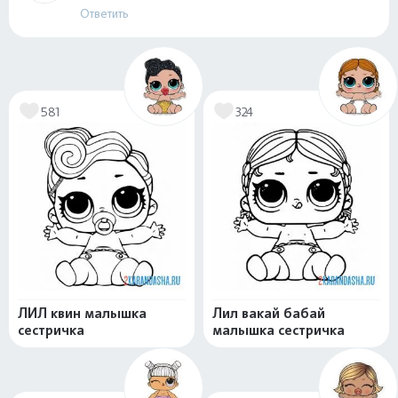
Ответить
581
324
ЛИЛ квин малышка
Лил вакай бабай
сестричка
малышка сестричка