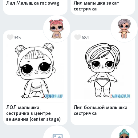
Лил Малышка mc swag
Лил малышка закат
сестричка
345
684
ЛОЛ малышка,
Лил большой малышка
сестричка в центре
сестричка
внимания (center stage)