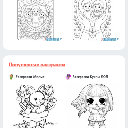
Популярные раскраски
Раскраски Милые
Раскраски Куклы ЛОЛ