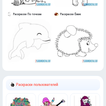
Раскраски По точкам
Раскраски Ёжик
Раскраски пользователей