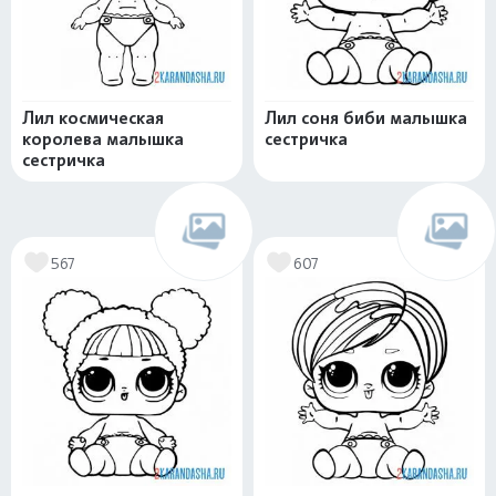
Лил космическая
Лил соня биби малышка
королева малышка
сестричка
сестричка
567
607