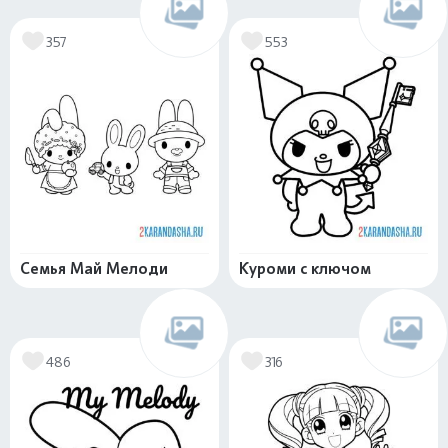
357
553
Семья Май Мелоди
Куроми с ключом
486
316