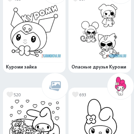
Куроми зайка
Опасные друзья Куроми
520
693