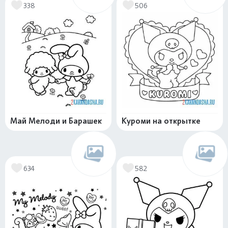
338
506
Май Мелоди и Барашек
Куроми на открытке
634
582