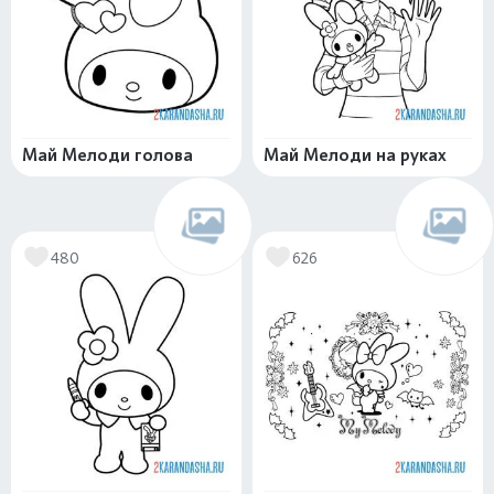
Май Мелоди голова
Май Мелоди на руках
480
626