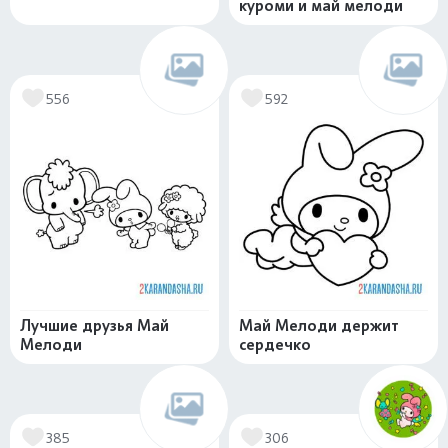
куроми и май мелоди
556
592
Лучшие друзья Май
Май Мелоди держит
Мелоди
сердечко
385
306