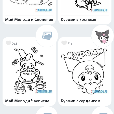
Май Мелоди и Слоненок
Куроми в костюме
622
719
Май Мелоди Чаепитие
Куроми с сердечком