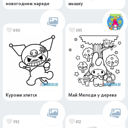
новогоднем наряде
мышку
690
395
Куроми злится
Май Мелоди у дерева
392
612