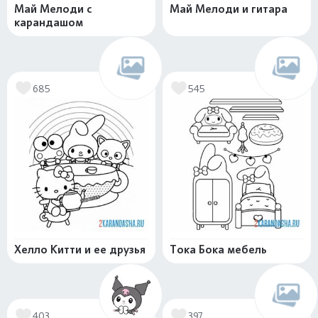
Май Мелоди с
Май Мелоди и гитара
карандашом
685
545
Хелло Китти и ее друзья
Тока Бока мебель
403
397