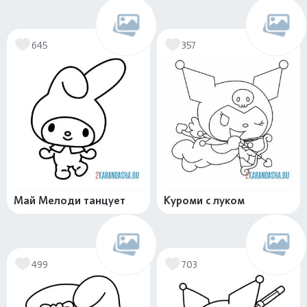
645
357
Май Мелоди танцует
Куроми с луком
499
703