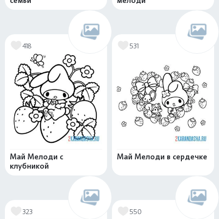
семьи
мелоди
418
531
Май Мелоди с
Май Мелоди в сердечке
клубникой
323
550