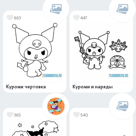
663
447
Куроми чертовка
Куроми и наряды
365
540