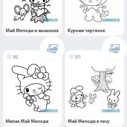
Май Мелоди и мышонок
Куроми чертенок
312
571
Милая Май Мелоди
Май Мелоди в лесу