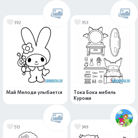
392
353
Май Мелоди улыбается
Тока Бока мебель
Куроми
513
349