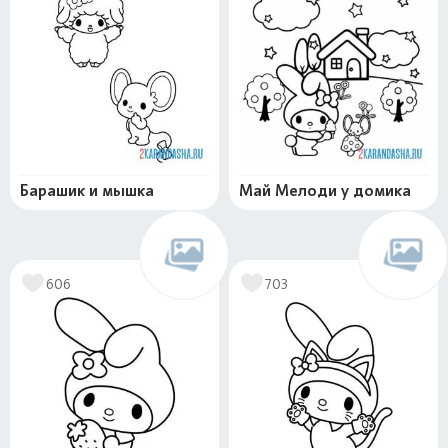
Барашик и мышка
Май Мелоди у домика
606
703