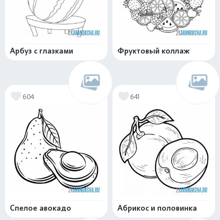
Арбуз с глазками
Фруктовый коллаж
604
641
Спелое авокадо
Абрикос и половинка