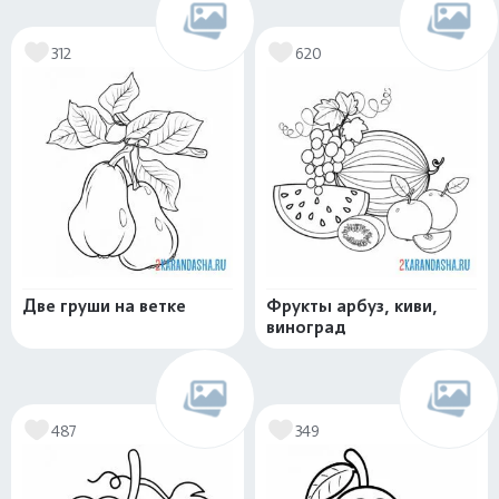
312
620
Две груши на ветке
Фрукты арбуз, киви,
виноград
487
349