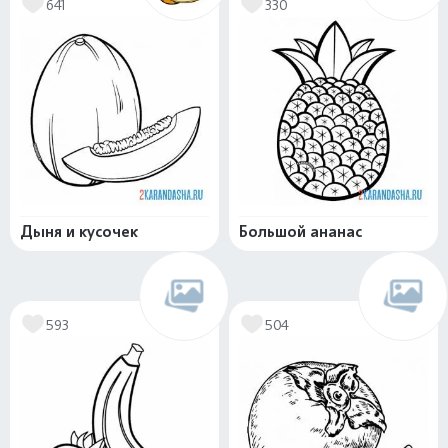
641
330
Дыня и кусочек
Большой ананас
593
504