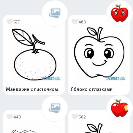
577
460
Мандарин с листочком
Яблоко с глазками
440
582