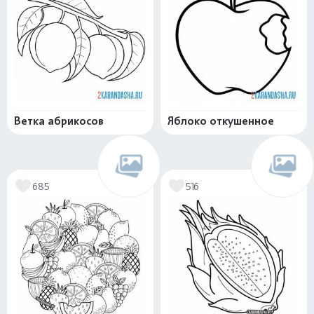
Ветка абрикосов
Яблоко откушенное
685
516