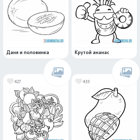
Даня и половинка
Крутой ананас
427
433