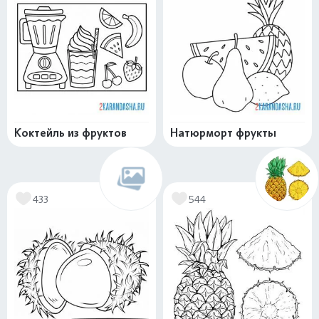
Коктейль из фруктов
Натюрморт фрукты
433
544