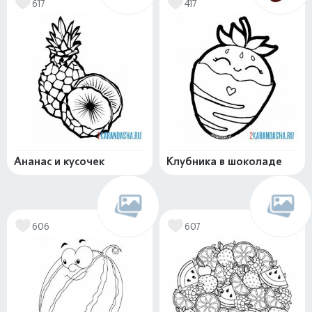
617
417
Ананас и кусочек
Клубника в шоколаде
606
607