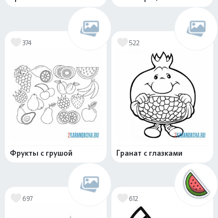
374
522
Фрукты с грушой
Гранат с глазками
697
612