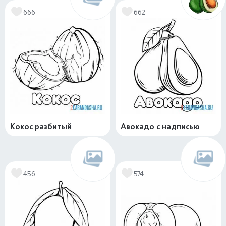
666
662
Кокос разбитый
Авокадо с надписью
456
574