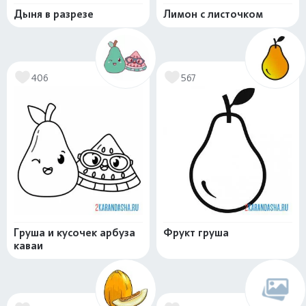
Дыня в разрезе
Лимон с листочком
406
567
Груша и кусочек арбуза
Фрукт груша
каваи