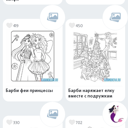
419
450
Барби феи принцессы
Барби наряжает елку
вместе с подружкам
330
702