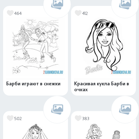
464
412
Барби играют в снежки
Красивая кукла Барби в
очках
502
383