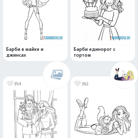
Барби в майке и
Барби единорог с
джинсах
тортом
354
362