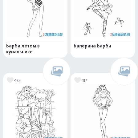
Барби летом в
Балерина Барби
купальнике
472
417