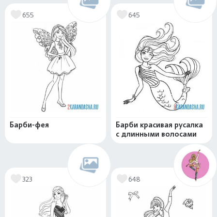
655
645
Барби-фея
Барби красивая русалка
с длинными волосами
323
648