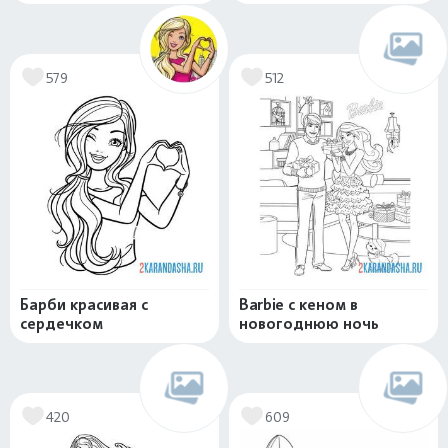
579
512
Барби красивая с
Barbie с кеном в
сердечком
новогоднюю ночь
420
609