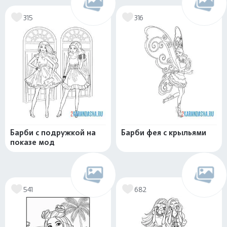
315
316
Барби с подружкой на
Барби фея с крыльями
показе мод
541
682