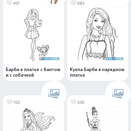
437
683
Барби в платье с бантом
Кукла Барби в нарядном
и с собачкой
платье
702
630