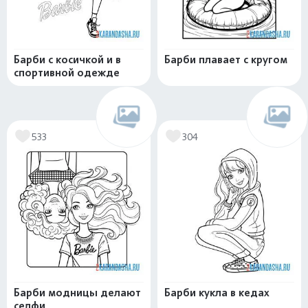
Барби с косичкой и в
Барби плавает с кругом
спортивной одежде
533
304
Барби модницы делают
Барби кукла в кедах
селфи