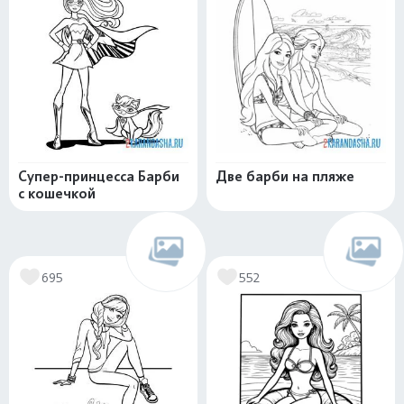
Супер-принцесса Барби
Две барби на пляже
с кошечкой
695
552