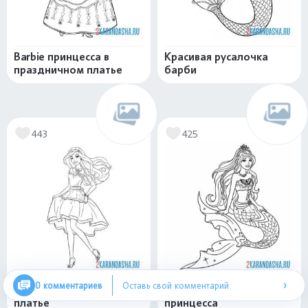
Barbie принцесса в
Красивая русалочка
праздничном платье
барби
443
425
›
0 комментариев
Оставь свой комментарий
Барби кукла в длинном
Русалка барби
платье
принцесса