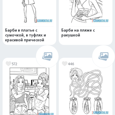
Барби в платье с
Барби на пляже с
сумочкой, в туфлях и
ракушкой
красивой прической
572
446