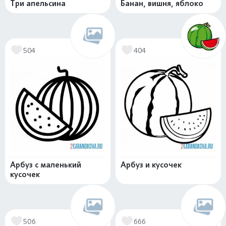
Три апельсина
Банан, вишня, яблоко
504
404
Арбуз с маленький
Арбуз и кусочек
кусочек
506
666