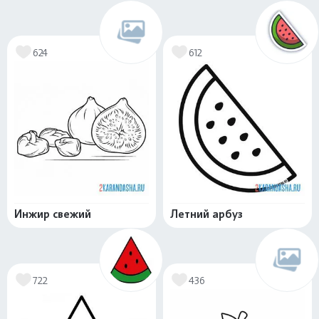
624
612
Инжир свежий
Летний арбуз
722
436