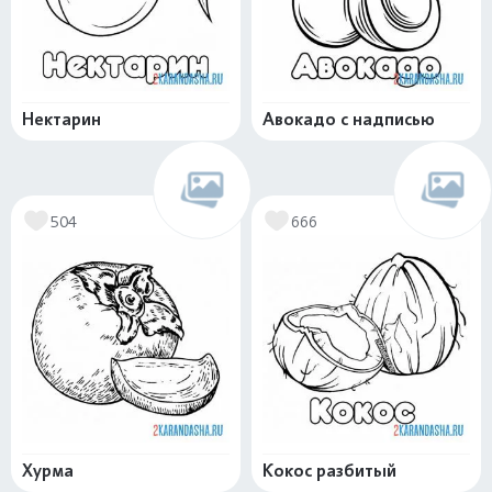
Нектарин
Авокадо с надписью
504
666
Хурма
Кокос разбитый