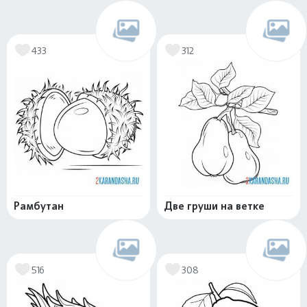
433
312
Рамбутан
Две груши на ветке
516
308