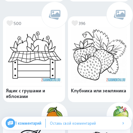
500
396
Ящик с грушами и
Клубника или земляника
яблоками
›
1 комментарий
Оставь свой комментарий
669
442