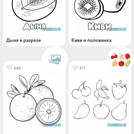
Дыня в разрезе
Киви и половинка
645
377