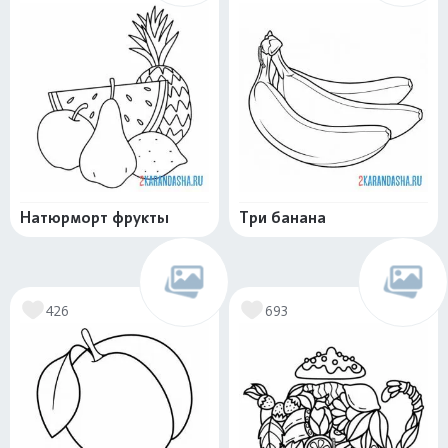
Натюрморт фрукты
Три банана
426
693