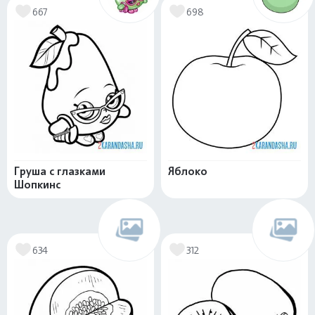
667
698
Груша с глазками
Яблоко
Шопкинс
634
312