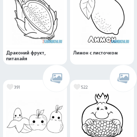
Драконий фрукт,
Лимон с листочком
питахайя
391
522