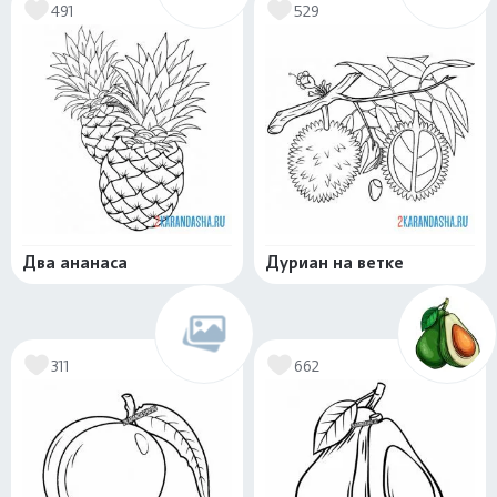
491
529
Два ананаса
Дуриан на ветке
311
662