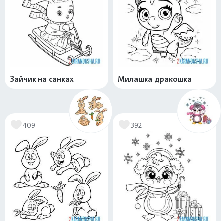
Зайчик на санках
Милашка дракошка
409
392