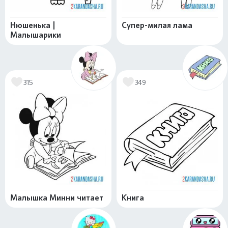
Нюшенька |
Супер-милая лама
Малышарики
315
349
Малышка Минни читает
Книга