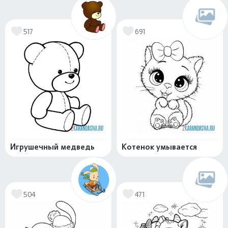
517
691
Игрушечный медведь
Котенок умывается
504
471