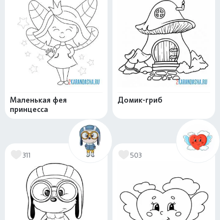
Маленькая фея
Домик-гриб
принцесса
311
503