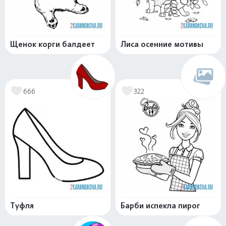
Щенок корги балдеет
Лиса осенние мотивы
666
322
Туфля
Барби испекла пирог