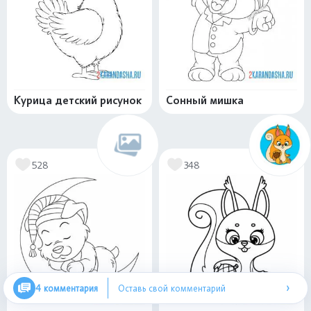
Курица детский рисунок
Сонный мишка
528
348
›
4 комментария
Оставь свой комментарий