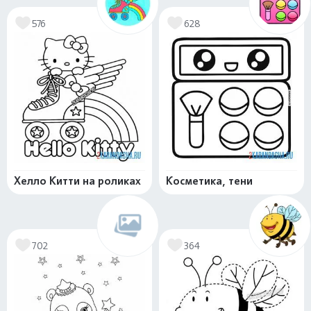
576
628
Хелло Китти на роликах
Косметика, тени
702
364