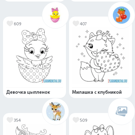
609
407
Девочка цыпленок
Милашка с клубникой
354
509