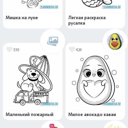
Мишка на луне
Легкая раскраска
русалка
336
424
Маленький пожарный
Милое авокадо каваи