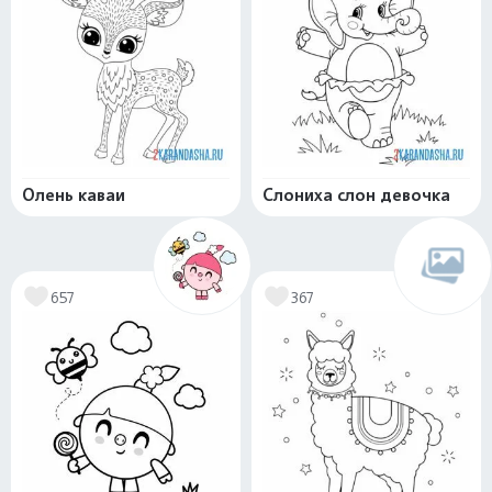
Олень каваи
Слониха слон девочка
657
367