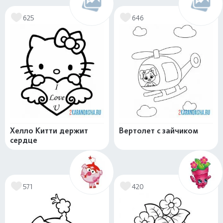
625
646
Хелло Китти держит
Вертолет с зайчиком
сердце
571
420