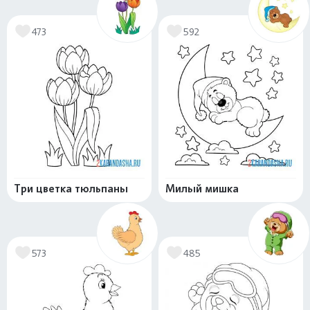
473
592
Три цветка тюльпаны
Милый мишка
573
485