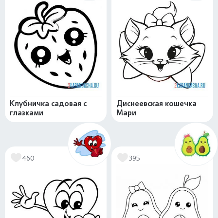
Клубничка садовая с
Диснеевская кошечка
глазками
Мари
460
395