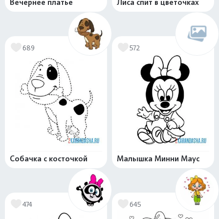
Вечернее платье
Лиса спит в цветочках
689
572
Собачка с косточкой
Малышка Минни Маус
474
645