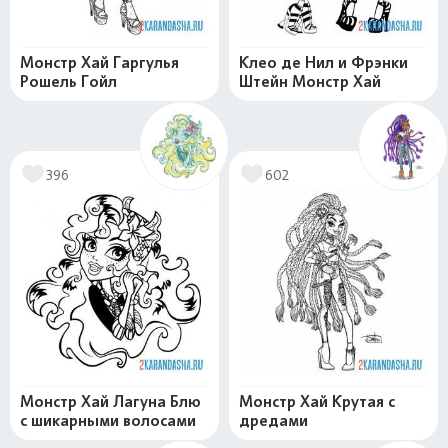
Монстр Хай Гаргулья
Клео де Нил и Фрэнки
Рошель Гойл
Штейн Монстр Хай
396
602
Монстр Хай Лагуна Блю
Монстр Хай Крутая с
с шикарными волосами
дредами