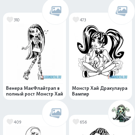
310
473
Венера МакФлайтрап в
Монстр Хай Дракулаура
полный рост Монстр Хай
Вампир
409
656