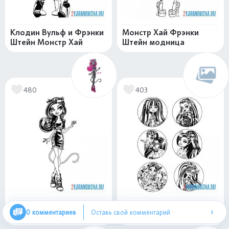
Клодин Вульф и Фрэнки
Монстр Хай Фрэнки
Штейн Монстр Хай
Штейн модница
480
403
Монстр Хай Кэтти Нуар
Главные героини
›
0 комментариев
Оставь свой комментарий
Монстр Хай