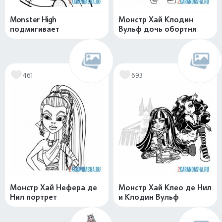
Monster High
Монстр Хай Клодин
подмигивает
Вульф дочь обортня
461
693
Монстр Хай Нефера де
Монстр Хай Клео де Нил
Нил портрет
и Клодин Вульф