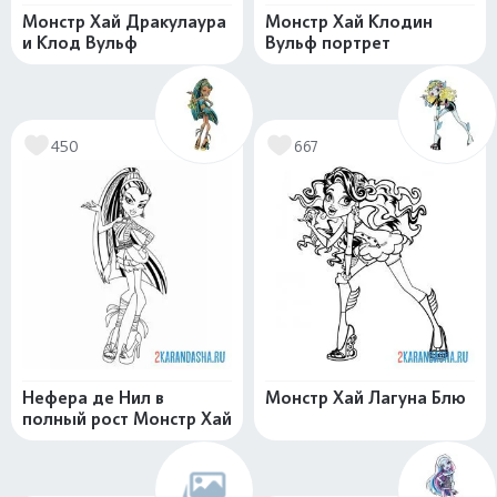
Монстр Хай Дракулаура
Монстр Хай Клодин
и Клод Вульф
Вульф портрет
450
667
Нефера де Нил в
Монстр Хай Лагуна Блю
полный рост Монстр Хай