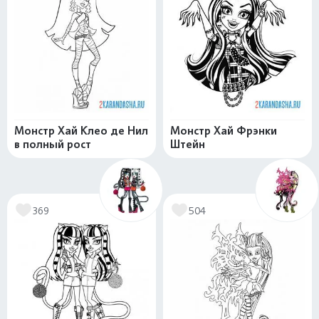
Монстр Хай Клео де Нил
Монстр Хай Фрэнки
в полный рост
Штейн
369
504