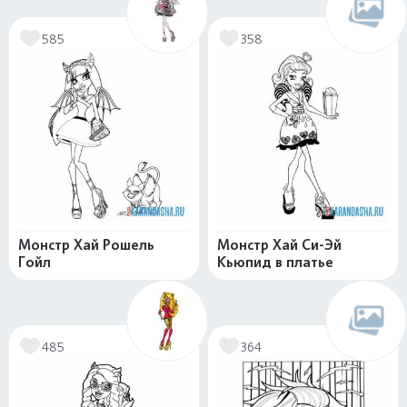
585
358
Монстр Хай Рошель
Монстр Хай Си-Эй
Гойл
Кьюпид в платье
485
364