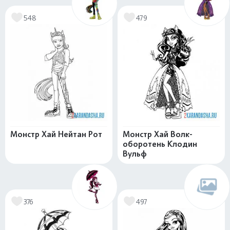
548
479
Монстр Хай Нейтан Рот
Монстр Хай Волк-
оборотень Клодин
Вульф
376
497