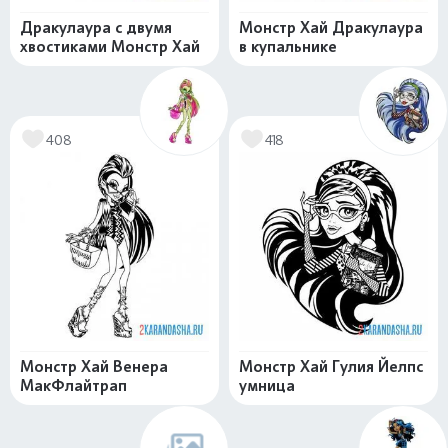
Дракулаура с двумя
Монстр Хай Дракулаура
хвостиками Монстр Хай
в купальнике
408
418
Монстр Хай Венера
Монстр Хай Гулия Йелпс
МакФлайтрап
умница