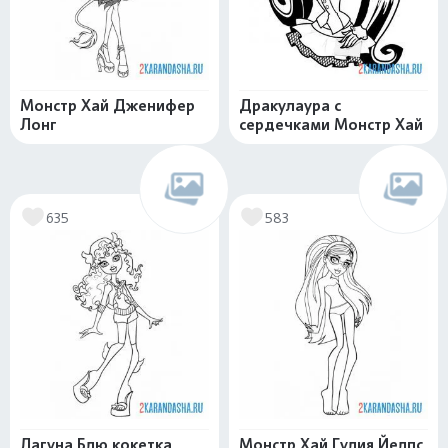
Монстр Хай Дженифер
Дракулаура с
Лонг
сердечками Монстр Хай
635
583
Лагуна Блю кокетка
Монстр Хай Гулия Йелпс