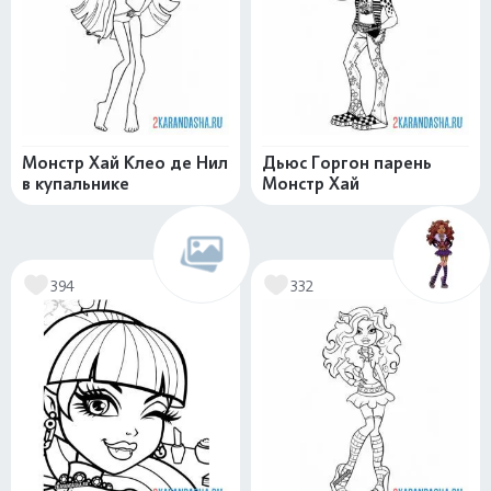
Монстр Хай Клео де Нил
Дьюс Горгон парень
в купальнике
Монстр Хай
394
332