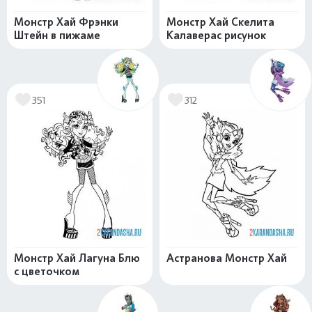
Монстр Хай Фрэнки
Монстр Хай Скелита
Штейн в пижаме
Калаверас рисунок
351
312
Монстр Хай Лагуна Блю
Астранова Монстр Хай
с цветочком