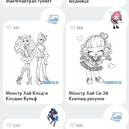
МакФлайтрап гуляет
модница
491
348
Монстр Хай Клод и
Монстр Хай Си-Эй
Клодин Вульф
Кьюпид рисунок
520
630