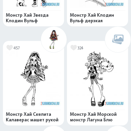
Монстр Хай Звезда
Монстр Хай Клодин
Клодин Вульф
Вульф дерзкая
457
324
Монстр Хай Скелита
Монстр Хай Морской
Калаверас машет рукой
монстр Лагуна Блю