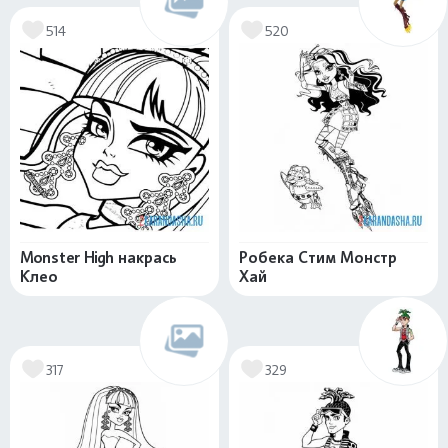
514
520
Monster High накрась
Робека Стим Монстр
Клео
Хай
317
329