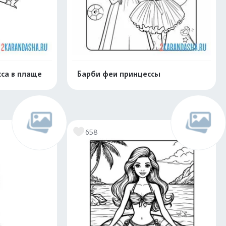
са в плаще
Барби феи принцессы
скачать
Распечатать и скачать
658