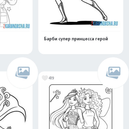
Барби супер принцесса герой
скачать
Распечатать и скачать
419