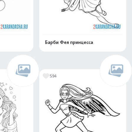
Барби Фея принцесса
скачать
Распечатать и скачать
594