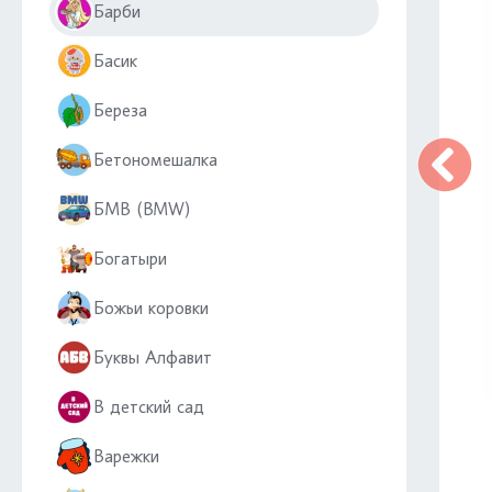
Барби
Басик
Береза
Бетономешалка
БМВ (BMW)
Богатыри
Божьи коровки
Буквы Алфавит
В детский сад
Варежки