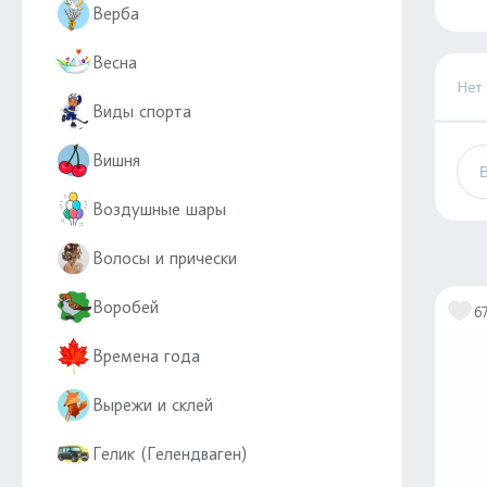
Верба
Весна
Нет
Виды спорта
Вишня
Воздушные шары
Волосы и прически
Воробей
6
Времена года
Вырежи и склей
Гелик (Гелендваген)