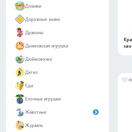
Домики
Дорожные знаки
Драконы
Кра
Дымковская игрушка
хво
Дюймовочка
Дятел
4
Еда
Елочные игрушки
Животные
Журавль