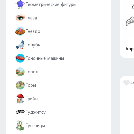
Геометрические фигуры
Глаза
Гнездо
Голубь
Бар
Гоночные машины
Город
4
Горы
Грибы
Гуджитсу
Гусеницы