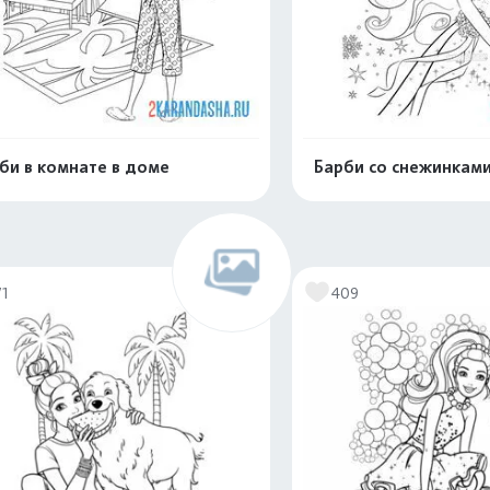
би в комнате в доме
Барби со снежинками
Распечатать и скачать
Распечатать и 
71
409