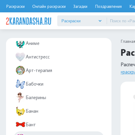
Аксолотль
Раскраски
Онлайн раскраски
Загадки
Поздравления
Ка
Ангелы
Английские прописи
Главна
Аниме
Рас
Антистресс
Распеч
Арт-терапия
«раскр
Бабочки
Балерины
Банан
Бант