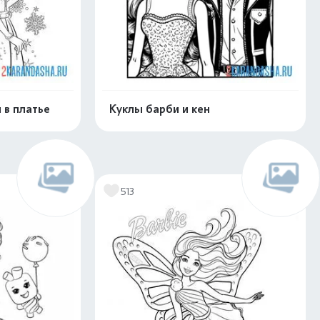
 в платье
Куклы барби и кен
скачать
Распечатать и скачать
513