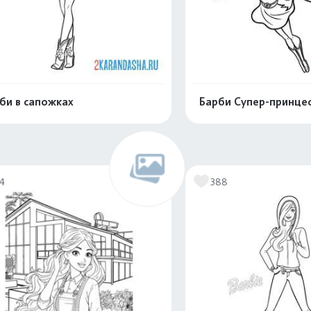
би в сапожках
Барби Супер-принцес
Распечатать и скачать
Распечатать и 
74
388