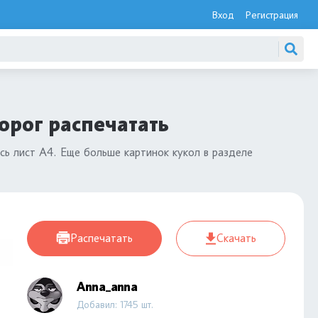
Вход
Регистрация
орог распечатать
сь лист А4. Еще больше картинок кукол в разделе
Распечатать
Скачать
Anna_anna
Добавил: 1745 шт.