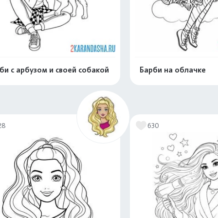
би с арбузом и своей собакой
Барби на облачке
Распечатать и скачать
Распечатать и 
28
630