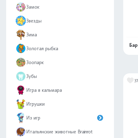
Замок
Звезды
Зима
Бар
Золотая рыбка
Зоопарк
Зубы
3
Игра в кальмара
Игрушки
Из игр
Итальянские животные Brainrot