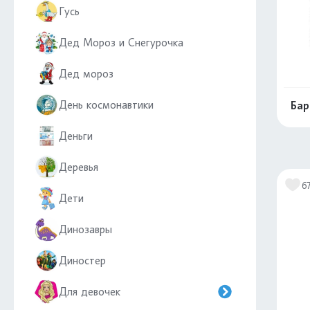
Гусь
Дед Мороз и Снегурочка
Дед мороз
День космонавтики
Бар
Деньги
Деревья
6
Дети
Динозавры
Диностер
Для девочек