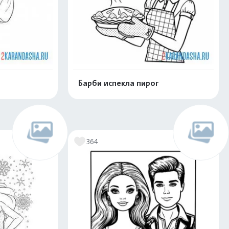
Барби испекла пирог
скачать
Распечатать и скачать
364