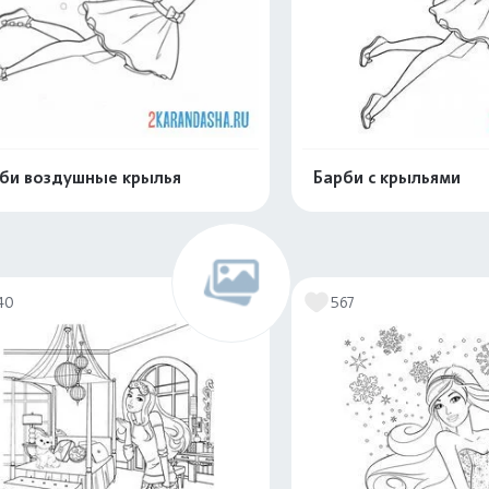
би воздушные крылья
Барби с крыльями
Распечатать и скачать
Распечатать и 
40
567