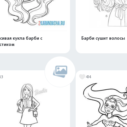
сивая кукла барби с
Барби сушит волосы
стиком
Распечатать и скачать
Распечатать и 
63
414