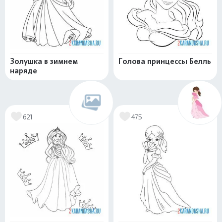
Золушка в зимнем
Голова принцессы Белль
наряде
621
475