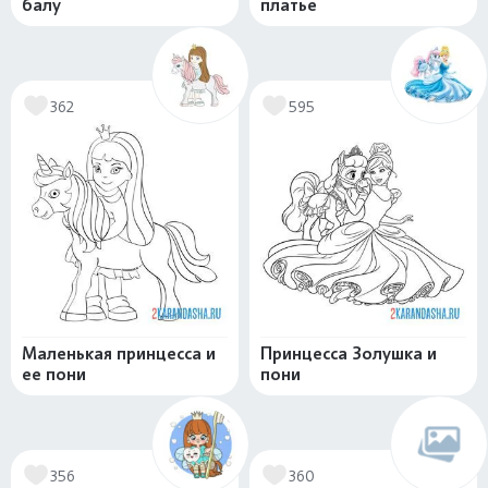
балу
платье
362
595
Маленькая принцесса и
Принцесса Золушка и
ее пони
пони
356
360