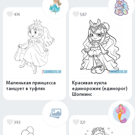
474
587
Маленькая принцесса
Красивая кукла
танцует в туфлях
единорожек (единорог)
Шопкинс
393
321