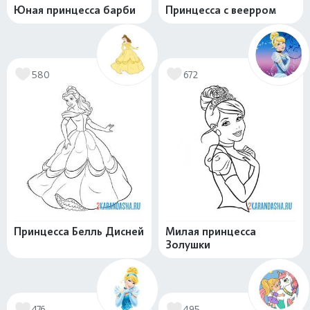
Юная принцесса барби
Принцесса с веерром
580
672
Принцесса Белль Дисней
Милая принцесса
Золушки
476
495