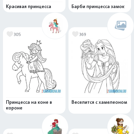
Красивая принцесса
Барби принцесса замок
305
369
Принцесса на коне в
Веселится с хамелеоном
короне