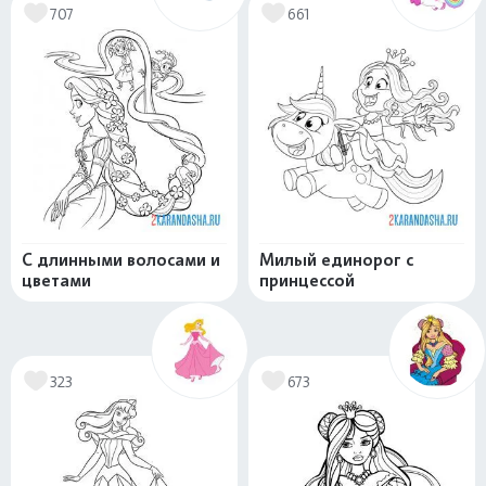
707
661
С длинными волосами и
Милый единорог с
цветами
принцессой
323
673