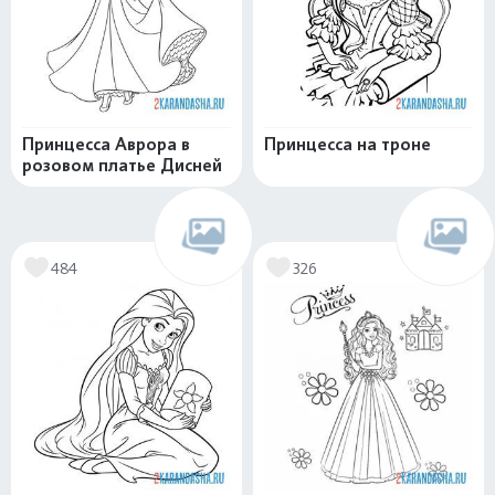
Принцесса Аврора в
Принцесса на троне
розовом платье Дисней
484
326