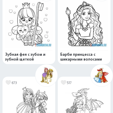
Зубная фея с зубом и
Барби принцесса с
зубной щеткой
шикарными волосами
673
517