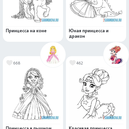
Принцесса на коне
Юная принцесса и
дракон
668
462
Принцесса в пышном
Красивая принцесса