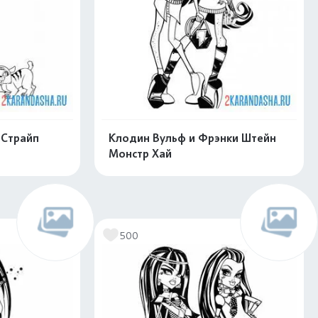
 Страйп
Клодин Вульф и Фрэнки Штейн
Монстр Хай
скачать
Распечатать и скачать
500