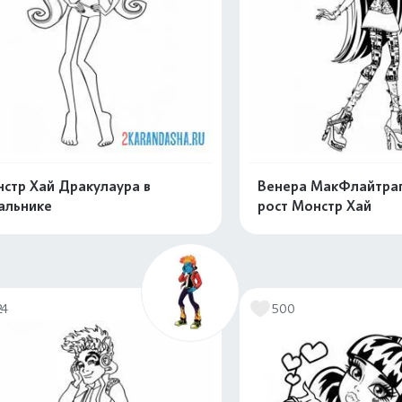
стр Хай Дракулаура в
Венера МакФлайтрап
альнике
рост Монстр Хай
Распечатать и скачать
Распечатать и 
24
500