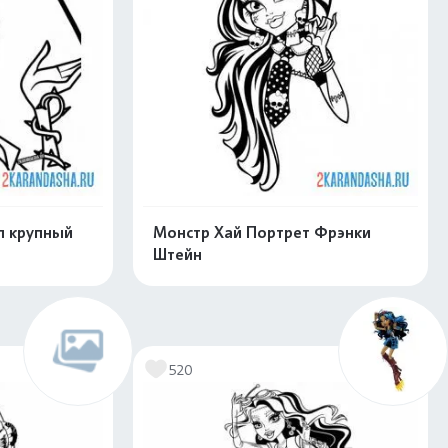
п крупный
Монстр Хай Портрет Фрэнки
Штейн
скачать
Распечатать и скачать
520