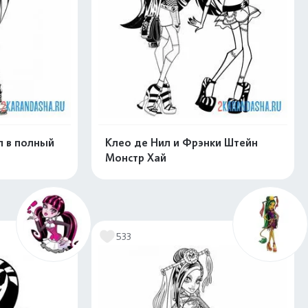
 в полный
Клео де Нил и Фрэнки Штейн
Монстр Хай
скачать
Распечатать и скачать
533