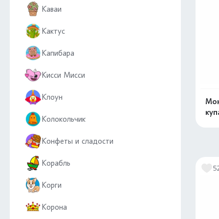
Каваи
Кактус
Капибара
Кисси Мисси
Клоун
Мон
куп
Колокольчик
Конфеты и сладости
Корабль
5
Корги
Корона