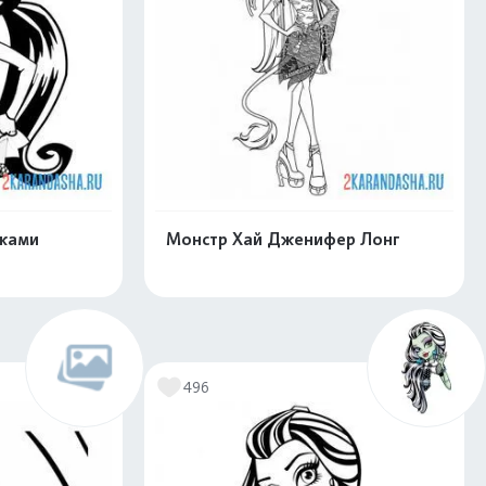
чками
Монстр Хай Дженифер Лонг
скачать
Распечатать и скачать
496