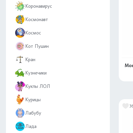
Коронавирус
Космонавт
Космос
Кот Пушин
Кран
Мон
Кузнечики
Куклы ЛОЛ
Курицы
3
Лабубу
Лада