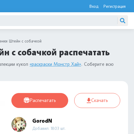
Вход
Регистрация
нки Штейн с собачкой
н с собачкой распечатать
ллекции кукол
«раскраски Монстр Хай»
. Соберите всю
Распечатать
Скачать
GorodN
Добавил: 1803 шт.