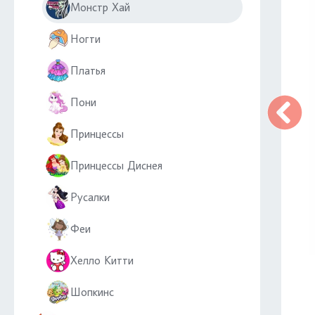
Монстр Хай
Ногти
Платья
Пони
Принцессы
Принцессы Диснея
Русалки
Феи
Хелло Китти
Шопкинс