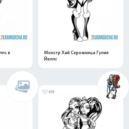
лпс в
Монстр Хай Скромница Гулия
Йелпс
скачать
Распечатать и скачать
619