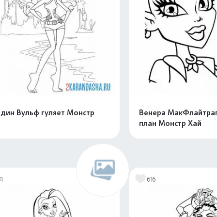
дин Вульф гуляет Монстр
Венера МакФлайтра
план Монстр Хай
Распечатать и скачать
Распечатать и 
31
616