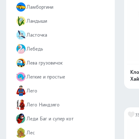
Ламборгини
Ландыши
Ласточка
Лебедь
Лева грузовичок
Кло
Легкие и простые
Хай
Лего
Лего Ниндзяго
3
Леди Баг и супер кот
Лес