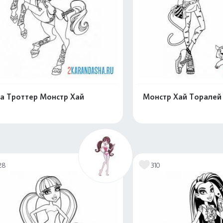
а Троттер Монстр Хай
Монстр Хай Торалей
Распечатать и скачать
Распечатать и 
28
310