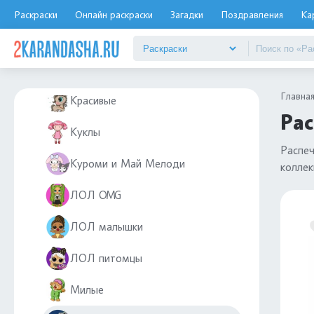
Для девочек 7, 8, 9 лет
Раскраски
Онлайн раскраски
Загадки
Поздравления
Ка
Единороги
Косметика
Главна
Красивые
Рас
Куклы
Распе
Куроми и Май Мелоди
коллек
ЛОЛ OMG
ЛОЛ малышки
ЛОЛ питомцы
Милые