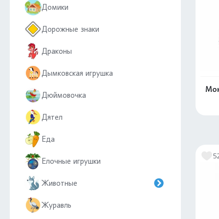
Домики
Дорожные знаки
Драконы
Дымковская игрушка
Мон
Дюймовочка
Дятел
Еда
5
Елочные игрушки
Животные
Журавль