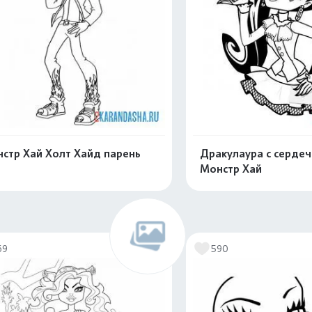
стр Хай Холт Хайд парень
Дракулаура с серде
Монстр Хай
Распечатать и скачать
Распечатать и 
69
590