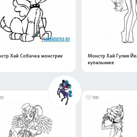
стр Хай Собачка монстрик
Монстр Хай Гулия Йе
купальнике
Распечатать и скачать
Распечатать и 
20
510