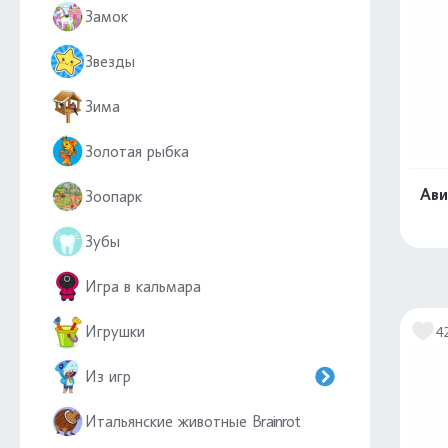
Замок
Звезды
Зима
Золотая рыбка
Ави
Зоопарк
Зубы
Игра в кальмара
Игрушки
4
Из игр
Итальянские животные Brainrot