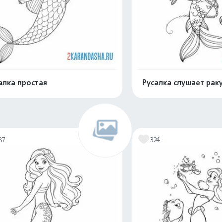
алка простая
Русалка слушает рак
Распечатать и скачать
Распечатать и 
87
324