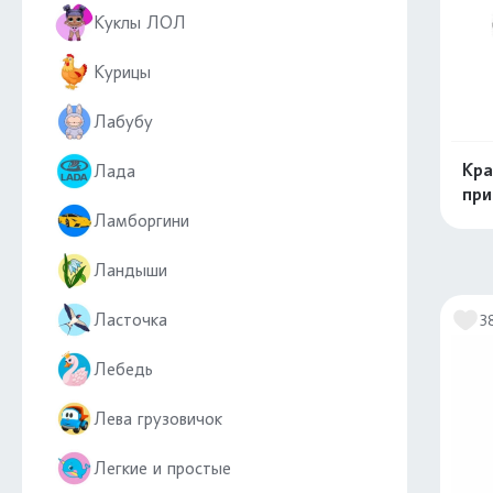
Куклы ЛОЛ
Курицы
Лабубу
Кра
Лада
при
Ламборгини
Ландыши
Ласточка
3
Лебедь
Лева грузовичок
Легкие и простые