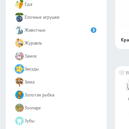
Еда
Елочные игрушки
Животные
Кра
Журавль
Замок
Звезды
31
Зима
Золотая рыбка
Зоопарк
Зубы