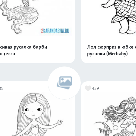
сивая русалка барби
Лол сюрприз в юбке 
нцесса
русалки (Merbaby)
Распечатать и скачать
Распечатать и 
85
439