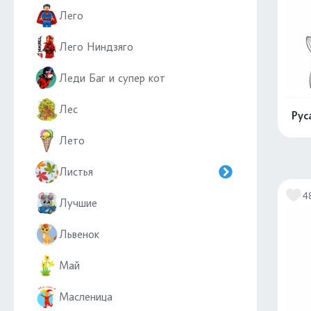
Лего
Лего Ниндзяго
Леди Баг и супер кот
Лес
Рус
Лето
Листья
4
Лучшие
Львенок
Май
Масленица