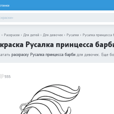
ртинки
я
Раскраски
Для детей
Для девочек
Русалки
Русалка принцесса 
краска Русалка принцесса барб
чатать
раскраску Русалка принцесса барби
для девочек. Еще бо
555