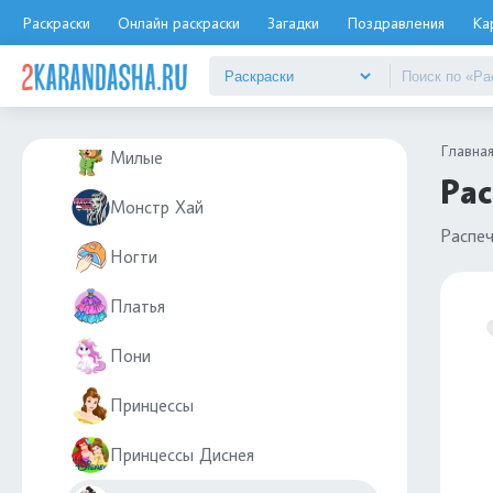
ЛОЛ OMG
Раскраски
Онлайн раскраски
Загадки
Поздравления
Ка
ЛОЛ малышки
ЛОЛ питомцы
Главна
Милые
Рас
Монстр Хай
Распе
Ногти
Платья
Пони
Принцессы
Принцессы Диснея