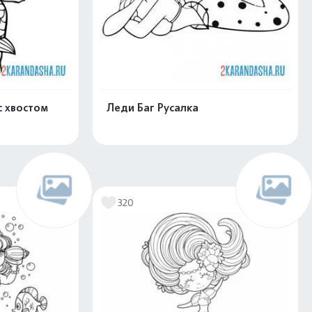
с хвостом
Леди Баг Русалка
скачать
Распечатать и скачать
320