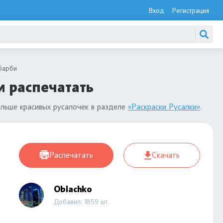
Вход
Регистрация
барби
и распечатать
льше красивых русалочек в разделе
«Раскраски Русалки»
.
Распечатать
Скачать
Oblachko
Добавил: 1859 шт.