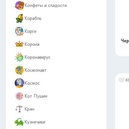
Конфеты и сладости
Корабль
Корги
Чер
Корона
Коронавирус
Космонавт
6
Космос
Кот Пушин
Кран
Кузнечики