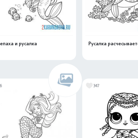
епаха и русалка
Русалка расчесывает
Распечатать и скачать
Распечатать и 
16
347