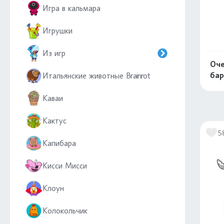
Игра в кальмара
Игрушки
Из игр
Оче
ба
Итальянские животные Brainrot
Каваи
Кактус
5
Капибара
Кисси Мисси
Клоун
Колокольчик