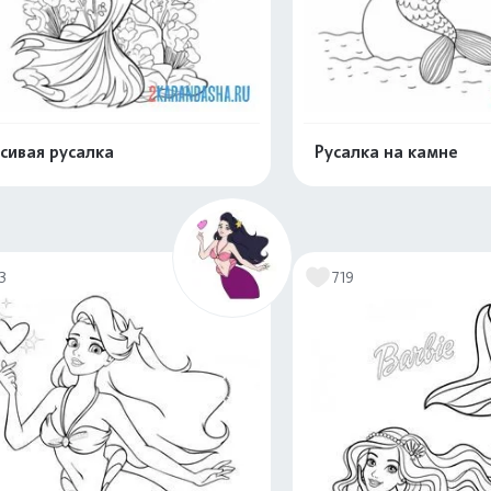
сивая русалка
Русалка на камне
Распечатать и скачать
Распечатать и 
3
719