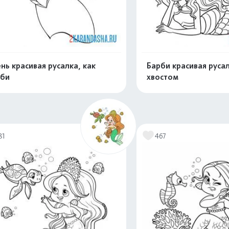
нь красивая русалка, как
Барби красивая русал
рби
хвостом
Распечатать и скачать
Распечатать и 
81
467