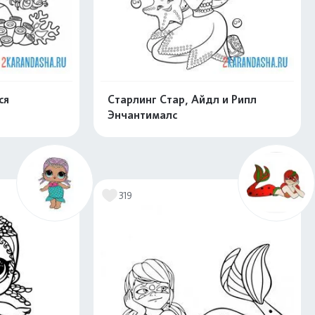
ся
Старлинг Стар, Айдл и Рипл
Энчантималс
скачать
Распечатать и скачать
319