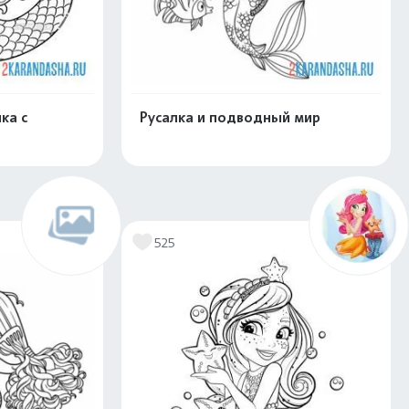
ка с
Русалка и подводный мир
скачать
Распечатать и скачать
525