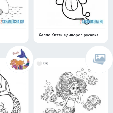
Хелло Китти единорог-русалка
скачать
Распечатать и скачать
325