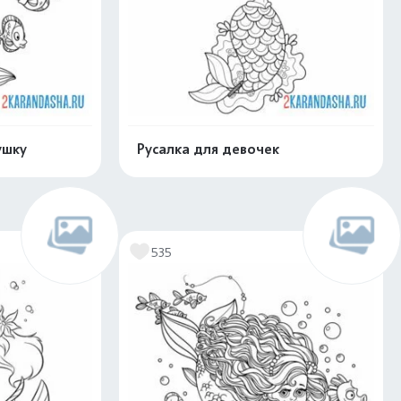
ушку
Русалка для девочек
скачать
Распечатать и скачать
535