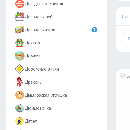
Для дошкольников
Нет
Для малышей
Для мальчиков
Доктор
Домики
Дорожные знаки
5
Драконы
Дымковская игрушка
Дюймовочка
Дятел