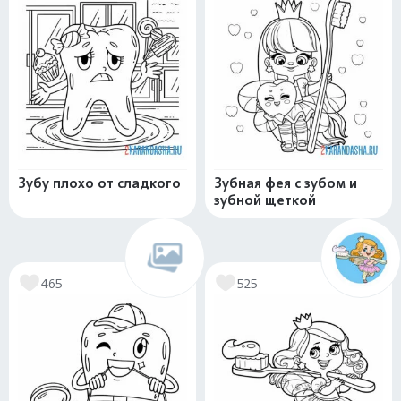
Зубу плохо от сладкого
Зубная фея с зубом и
зубной щеткой
465
525