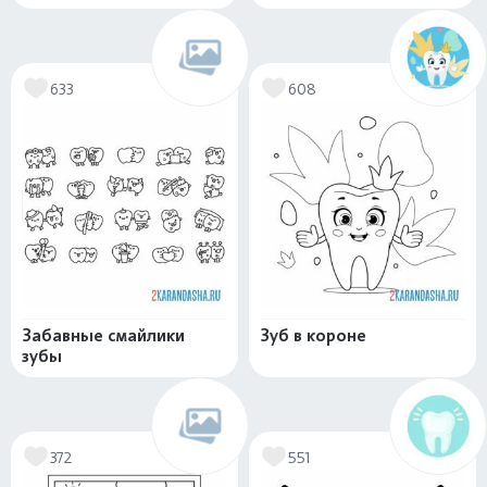
633
608
Забавные смайлики
Зуб в короне
зубы
372
551