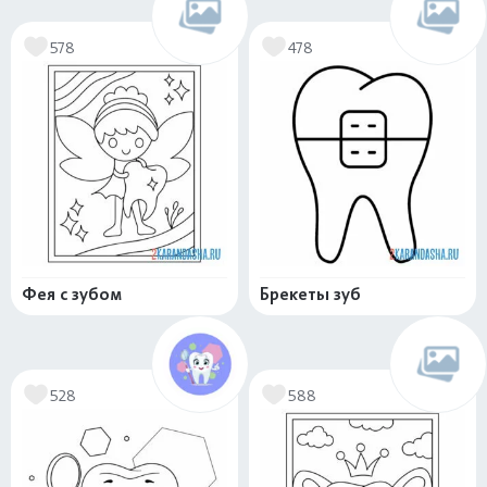
578
478
Фея с зубом
Брекеты зуб
528
588