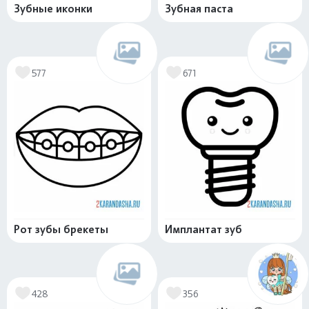
Зубные иконки
Зубная паста
577
671
Рот зубы брекеты
Имплантат зуб
428
356