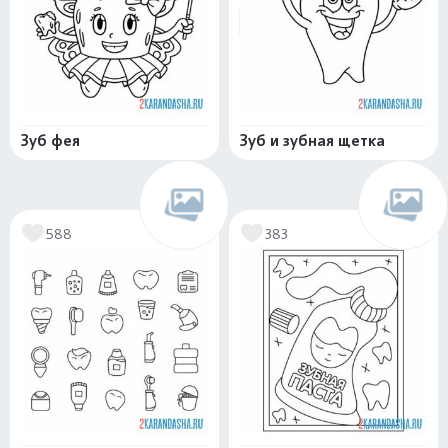
Зуб фея
Зуб и зубная щетка
588
383