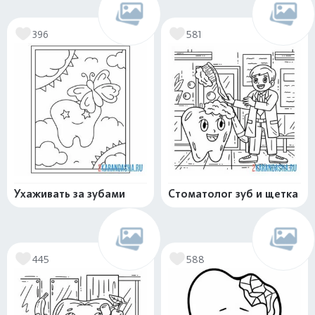
396
581
Ухаживать за зубами
Стоматолог зуб и щетка
445
588