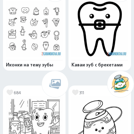
Иконки на тему зубы
Каваи зуб с брекетами
684
311