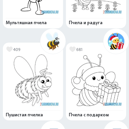
Мультяшная пчела
Пчела и радуга
409
681
Пушистая пчелка
Пчела с подарком