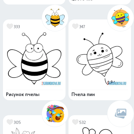
333
347
Рисунок пчелы
Пчела пин
305
532