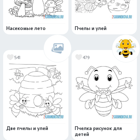
Насекомые лето
Пчелы и улей
541
479
Две пчелы и улей
Пчелка рисунок для
детей