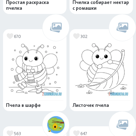
Простая раскраска
Пчелка собирает нектар
пчелка
с ромашки
670
302
Пчела в шарфе
Листочек пчела
563
647