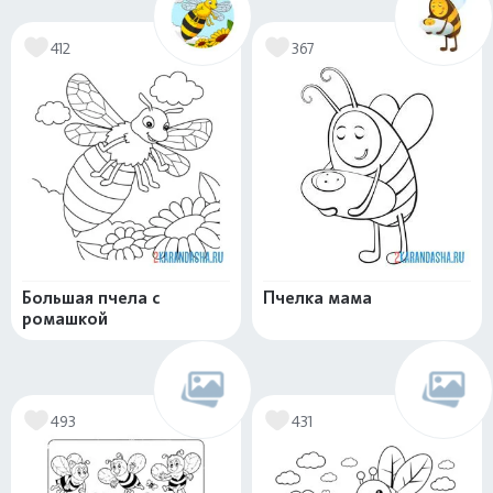
412
367
Большая пчела с
Пчелка мама
ромашкой
493
431