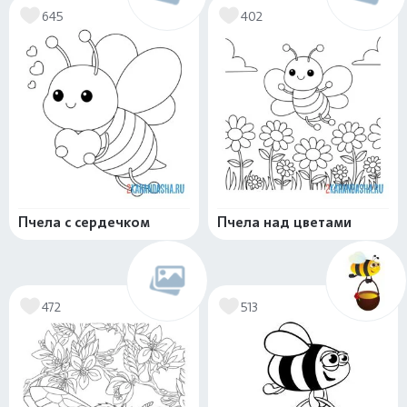
645
402
Пчела с сердечком
Пчела над цветами
472
513