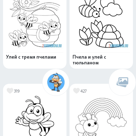
Улей с тремя пчелами
Пчела и улей с
тюльпаном
319
427