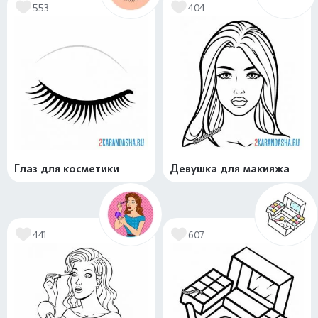
553
404
Глаз для косметики
Девушка для макияжа
441
607