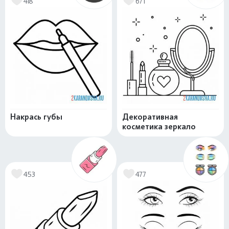
418
671
Накрась губы
Декоративная
косметика зеркало
453
477