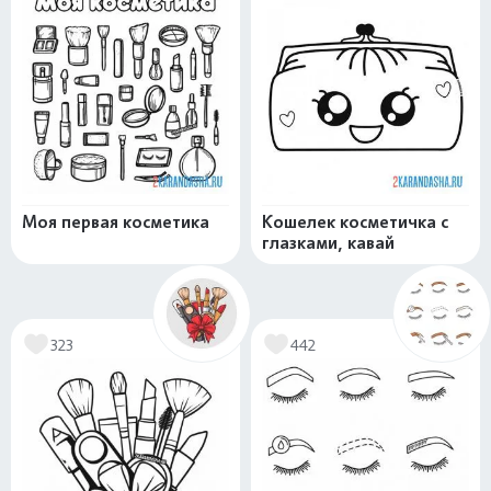
Моя первая косметика
Кошелек косметичка с
глазками, кавай
323
442