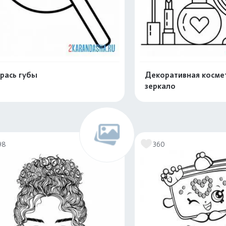
рась губы
Декоративная косме
зеркало
Распечатать и скачать
Распечатать и 
98
360