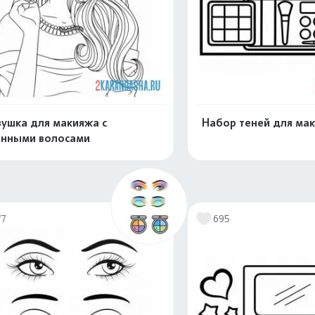
ушка для макияжа с
Набор теней для ма
нными волосами
Распечатать и скачать
Распечатать и 
77
695