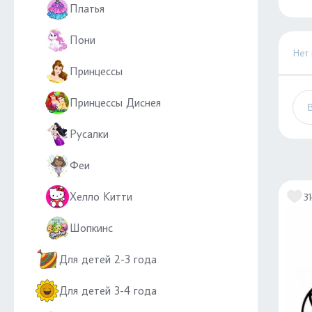
Платья
Пони
Нет
Принцессы
Принцессы Диснея
Русалки
Феи
Хелло Китти
3
Шопкинс
Для детей 2-3 года
Для детей 3-4 года