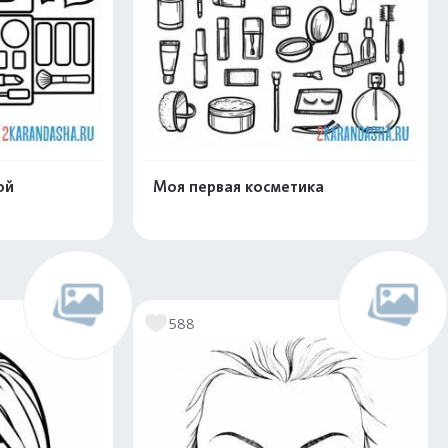
ой
Моя первая косметика
скачать
Распечатать и скачать
588