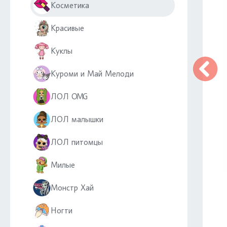
Косметика
Красивые
Куклы
Куроми и Май Мелоди
ЛОЛ OMG
ЛОЛ малышки
ЛОЛ питомцы
Милые
Монстр Хай
Ногти