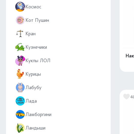
Космос
Кот Пушин
Кран
Кузнечики
Нак
Куклы ЛОЛ
Курицы
Лабубу
4
Лада
Ламборгини
Ландыши