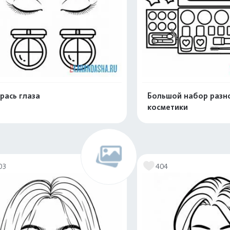
рась глаза
Большой набор разн
косметики
Распечатать и скачать
Распечатать и 
03
404