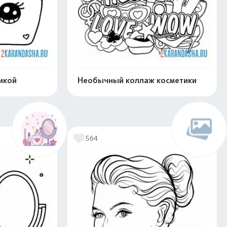
икой
Необычный коллаж косметики
скачать
Распечатать и скачать
564