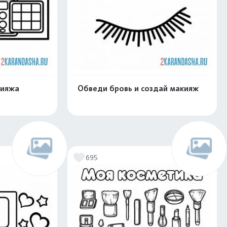
кияжа
Обведи бровь и создай макияж
скачать
Распечатать и скачать
695