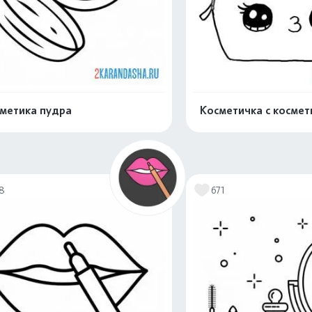
метика пудра
Косметичка с космет
Распечатать и скачать
Распечатать и 
18
671