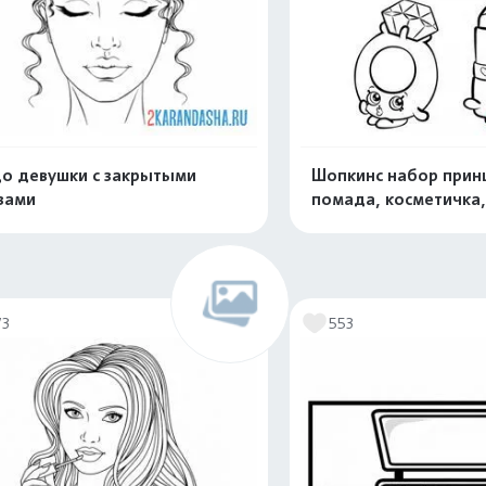
о девушки с закрытыми
Шопкинс набор прин
зами
помада, косметичка,
Распечатать и скачать
Распечатать и 
73
553