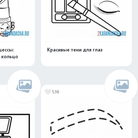
цессы:
Красивые тени для глаз
 кольцо
скачать
Распечатать и скачать
538