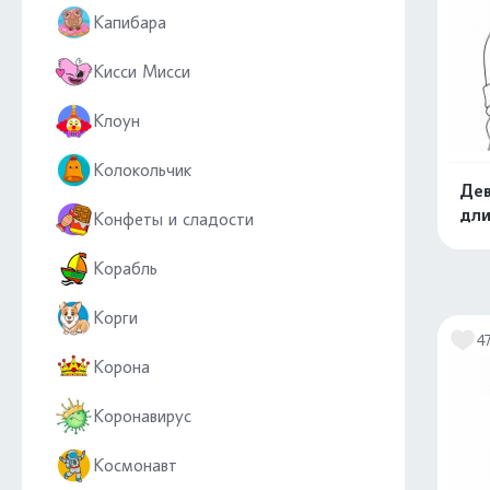
Капибара
Кисси Мисси
Клоун
Колокольчик
Дев
дли
Конфеты и сладости
Корабль
Корги
4
Корона
Коронавирус
Космонавт