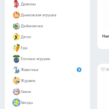
Драконы
Дымковская игрушка
Дюймовочка
Нак
Дятел
Еда
Елочные игрушки
Животные
3
Журавль
Замок
Звезды