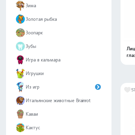
Зима
Золотая рыбка
Зоопарк
Зубы
Лиц
гла
Игра в кальмара
Игрушки
Из игр
5
Итальянские животные Brainrot
Каваи
Кактус