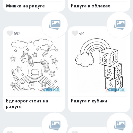
Мишки на радуге
Радуга в облаках
692
514
Единорог стоит на
Радуга и кубики
радуге