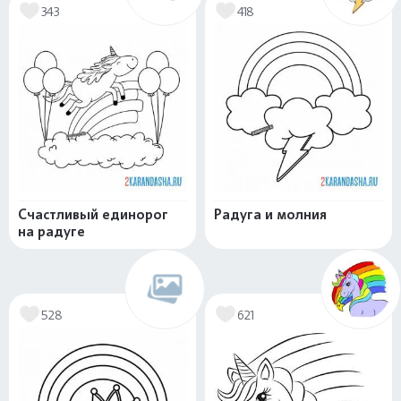
343
418
Счастливый единорог
Радуга и молния
на радуге
528
621