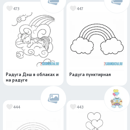
473
447
Радуга Дэш в облаках и
Радуга пунктирная
на радуге
444
443