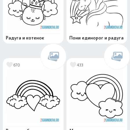
Радуга и котенок
Пони единорог и радуга
670
433