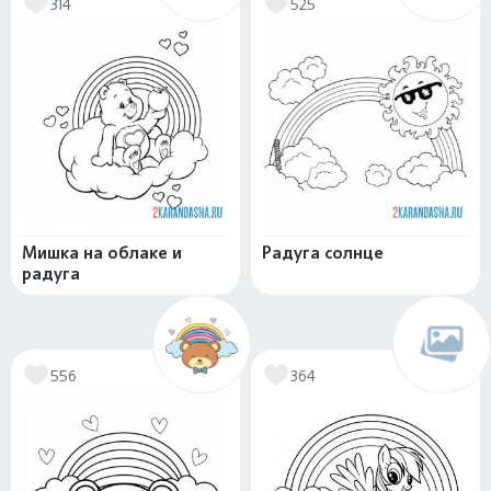
314
525
Мишка на облаке и
Радуга солнце
радуга
556
364