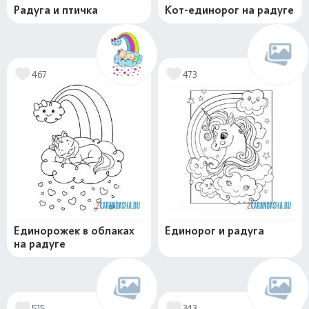
Радуга и птичка
Кот-единорог на радуге
467
473
Единорожек в облаках
Единорог и радуга
на радуге
515
343