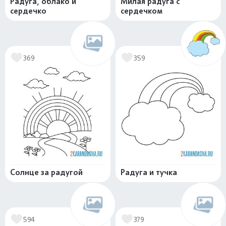
Радуга, облако и
Милая радуга с
сердечко
сердечком
369
359
Солнце за радугой
Радуга и тучка
594
379