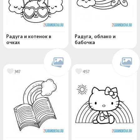
Радуга и котенок в
Радуга, облако и
очках
бабочка
347
457