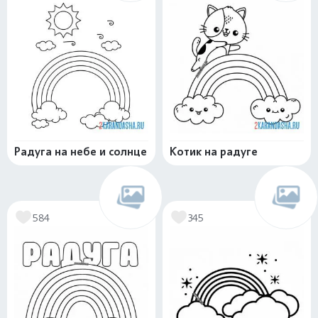
Радуга на небе и солнце
Котик на радуге
584
345