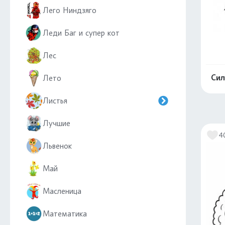
Лего Ниндзяго
Леди Баг и супер кот
Лес
Сил
Лето
Листья
Лучшие
4
Львенок
Май
Масленица
Математика