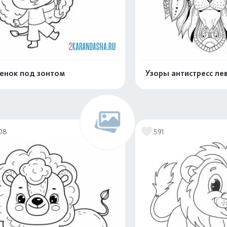
енок под зонтом
Узоры антистресс ле
Распечатать и скачать
Распечатать и 
08
591