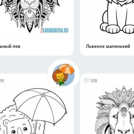
ьный лев
Львенок маленький
Распечатать и скачать
Распечатать и 
06
326