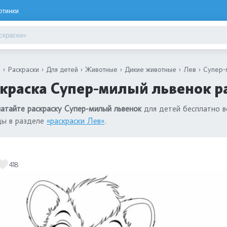
ртинки
я
Раскраски
Для детей
Животные
Дикие животные
Лев
Супер-
краска Супер-милый львенок р
атайте раскраску Супер-милый львенок
для детей бесплатно в
ды в разделе
«раскраски Лев»
.
418