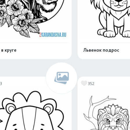
 в круге
Львенок подрос
Распечатать и скачать
Распечатать и 
13
352