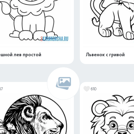
шной лев простой
Львенок с гривой
Распечатать и скачать
Распечатать и 
67
610