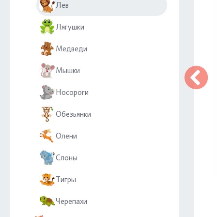
Лев
Лягушки
Медведи
Мышки
Носороги
Обезьянки
Олени
Слоны
Тигры
Черепахи