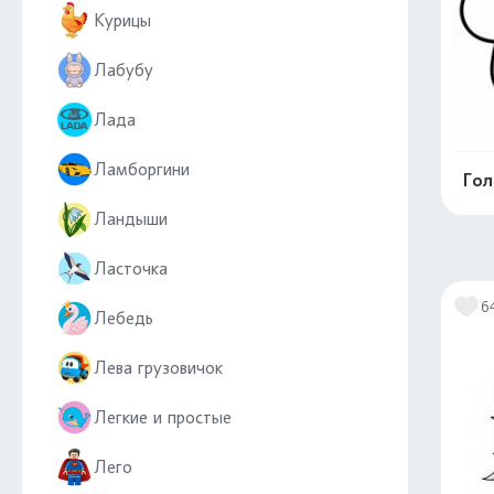
Курицы
Лабубу
Лада
Ламборгини
Гол
Ландыши
Ласточка
6
Лебедь
Лева грузовичок
Легкие и простые
Лего