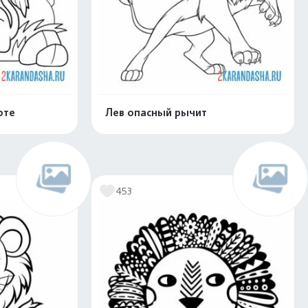
оте
Лев опасный рычит
скачать
Распечатать и скачать
453