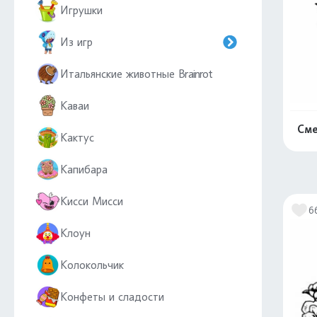
Игрушки
Из игр
Итальянские животные Brainrot
Каваи
Сме
Кактус
Капибара
Кисси Мисси
6
Клоун
Колокольчик
Конфеты и сладости