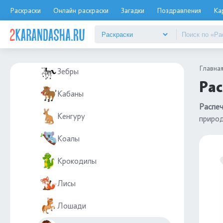
Еноты
Раскраски
Онлайн раскраски
Загадки
Поздравления
Ка
Жирафы
Зайцы и кролики
Главна
Зебры
Рас
Кабаны
Распеч
Кенгуру
приро
Коалы
Крокодилы
Лисы
Лошади