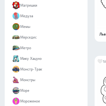
Матрешки
Медуза
Мемы
Льв
Мерседес
Метро
Мику Хацунэ
5
Монстр-Трак
Монстры
Море
Мороженое