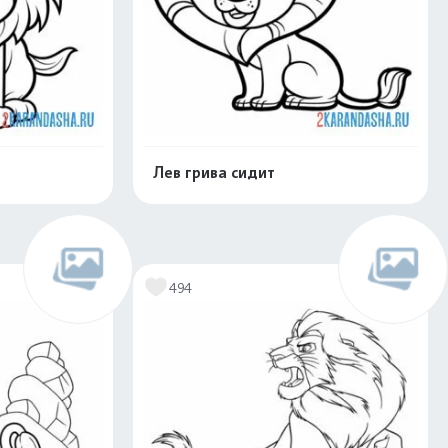
Лев грива сидит
скачать
Распечатать и скачать
494