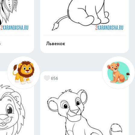
в
Львенок
скачать
Распечатать и скачать
656