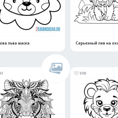
ова льва маска
Серьезный лев на ох
Распечатать и скачать
Распечатать и 
43
698