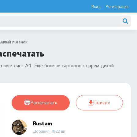
Вход
Регистрация
милый львенок
аспечатать
о весь лист А4. Еще больше картинок с царем дикой
Распечатать
Скачать
Rustam
Добавил: 1822 шт.