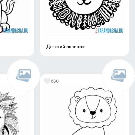
Детский львенок
скачать
Распечатать и скачать
680