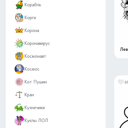
Корабль
Корги
Корона
Коронавирус
Лев
Космонавт
Космос
Кот Пушин
6
Кран
Кузнечики
Куклы ЛОЛ