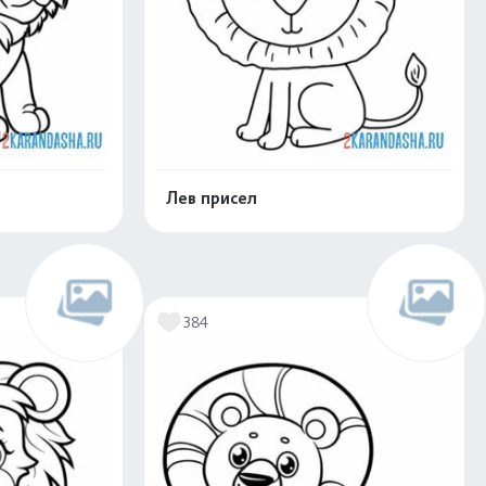
Лев присел
скачать
Распечатать и скачать
384