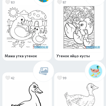
83
87
Мама утка утенок
Утенок яйцо кусты
42
99