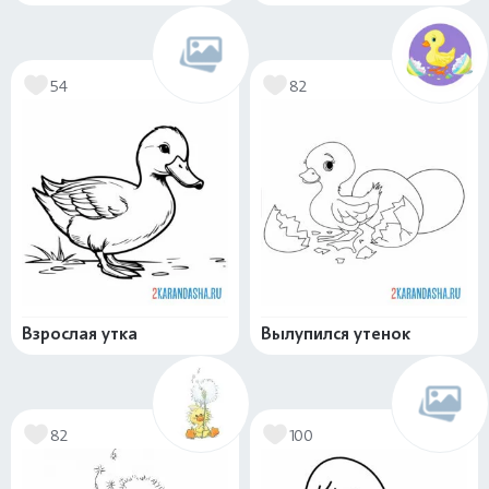
54
82
Взрослая утка
Вылупился утенок
82
100