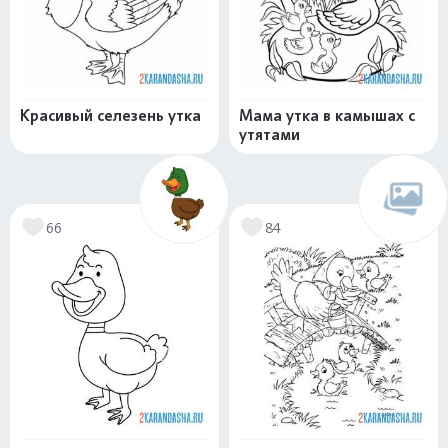
Красивый селезень утка
Мама утка в камышах с
утятами
66
84