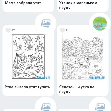
Мама собрала утят
Утенок в маленьком
пруду
67
51
Утка вывела утят гулять
Селезень и утка на
пруду