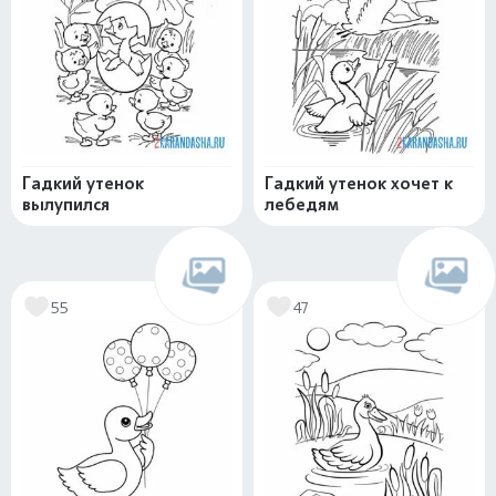
Гадкий утенок
Гадкий утенок хочет к
вылупился
лебедям
55
47