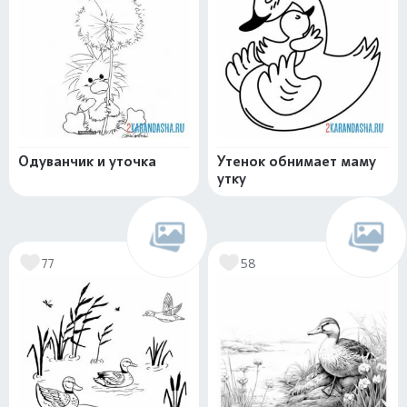
Одуванчик и уточка
Утенок обнимает маму
утку
77
58