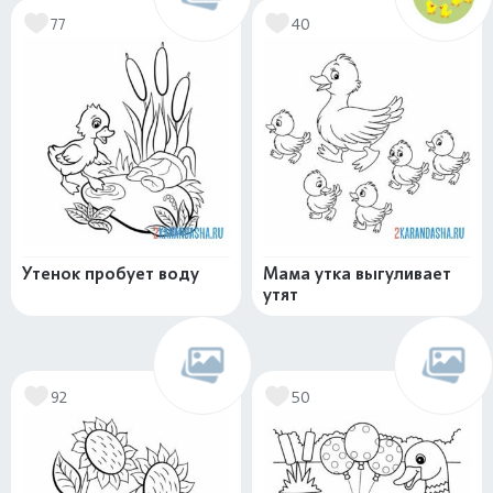
77
40
Утенок пробует воду
Мама утка выгуливает
утят
92
50