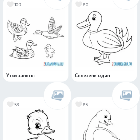
100
80
Утки заняты
Селезень один
53
85