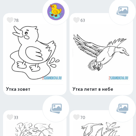
78
63
Утка зовет
Утка летит в небе
33
70