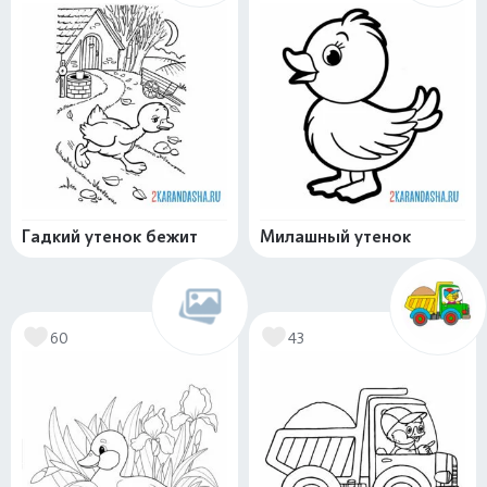
Гадкий утенок бежит
Милашный утенок
60
43