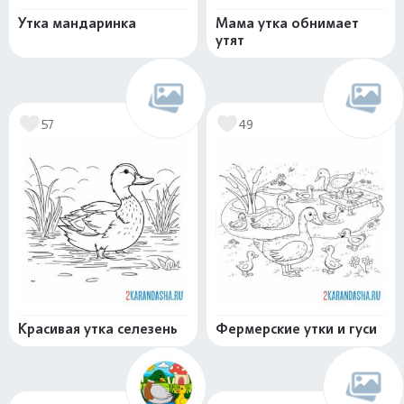
Утка мандаринка
Мама утка обнимает
утят
57
49
Красивая утка селезень
Фермерские утки и гуси