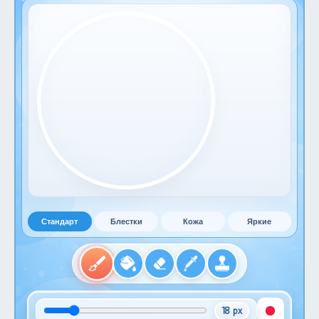
Стандарт
Блестки
Кожа
Яркие
18 px