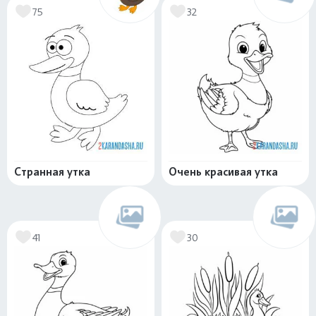
75
32
Странная утка
Очень красивая утка
41
30