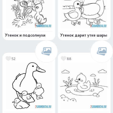
Утенок и подсолнухи
Утенок дарит утке шары
52
88