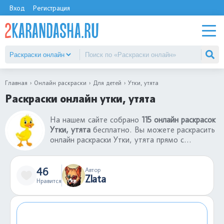
Вход
Регистрация
Главная
Онлайн раскраски
Для детей
Утки, утята
Раскраски онлайн утки, утята
На нашем сайте собрано
115 онлайн раскрасок
Утки, утята
бесплатно. Вы можете раскрасить
онлайн раскраски Утки, утята прямо с
телефона и компьютера. Теперь не нужно
ждать, когда придешь домой, играйте в
раскраски-онлайн вместе с друзьями в любое
46
Автор
Zlata
время. Раскраски онлайн - хороший способ
Нравится
провести время с пользой. Если понравились
раскраски онлайн Утки, утята, оставьте свой
комментарий.