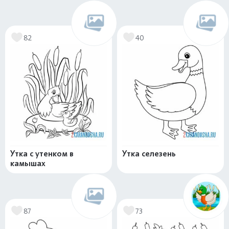
82
40
Утка с утенком в
Утка селезень
камышах
87
73