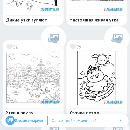
Дикие утки гуляют
Настоящая живая утка
52
79
Утки в пруду
Уточка летом
›
0 комментариев
Оставь свой комментарий