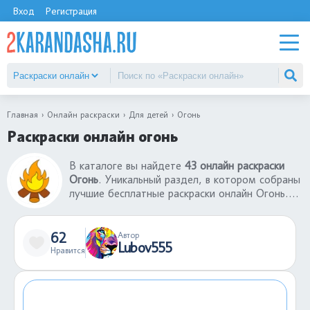
Вход
Регистрация
Главная
Онлайн раскраски
Для детей
Огонь
Раскраски онлайн огонь
В каталоге вы найдете
43 онлайн раскраски
Огонь
. Уникальный раздел, в котором собраны
лучшие бесплатные раскраски онлайн Огонь.
Интерфейс игры настолько понятен, что любой
ребенок без проблем сможет раскрасить
понравившуюся картинку из раздела раскраски
62
Автор
Lubov555
онлайн Огонь. Готовую раскрашенную
Нравится
картинку можно сохранить себе на компьютер
или поделиться ею с другими пользователями
сайта.