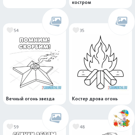
костром
54
35
Вечный огонь звезда
Костер дрова огонь
59
48