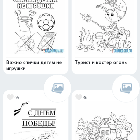
Важно спички детям не
Турист и костер огонь
игрушки
65
36