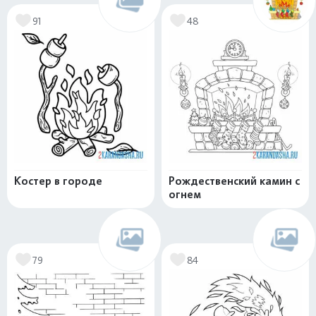
91
48
Костер в городе
Рождественский камин с
огнем
79
84