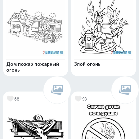
Дом пожар пожарный
Злой огонь
огонь
68
93