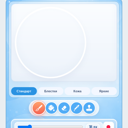
Стандарт
Блестки
Кожа
Яркие
18 px