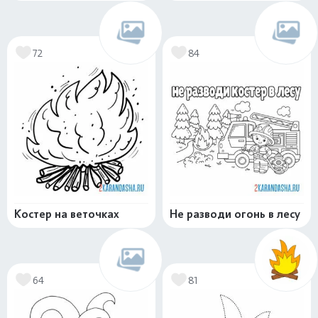
72
84
Костер на веточках
Не разводи огонь в лесу
64
81