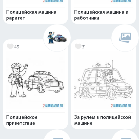
Полицейская машина
Полицейская машина и
раритет
работники
45
31
Полицейское
За рулем в полицейской
приветствие
машине