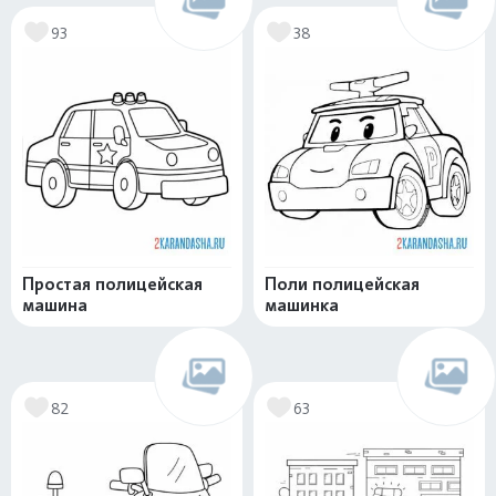
93
38
Простая полицейская
Поли полицейская
машина
машинка
82
63