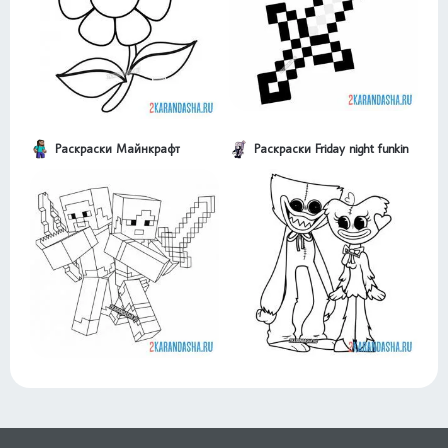
Раскраски Майнкрафт
Раскраски Friday night funkin