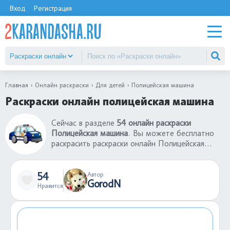
Вход
Регистрация
Главная
Онлайн раскраски
Для детей
Полицейская машина
Раскраски онлайн полицейская машина
Сейчас в разделе
54 онлайн раскраски
Полицейская машина
. Вы можете бесплатно
раскрасить раскраски онлайн Полицейская
машина. Такие раскраски онлайн - это хорошая
игра, которая поможет развлечься ребенку без
использования принтера и бумаги. Готовую
54
Автор
GorodN
раскрашенную картинку можно сохранить себе,
Нравится
а если результат не понравился, можно заново
раскрасить раскраску онлайн Полицейская
машина.