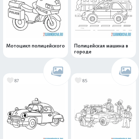
Мотоцикл полицейского
Полицейская машина в
городе
87
85