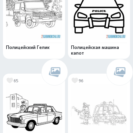
Полицейский Гелик
Полицейская машина
капот
65
96