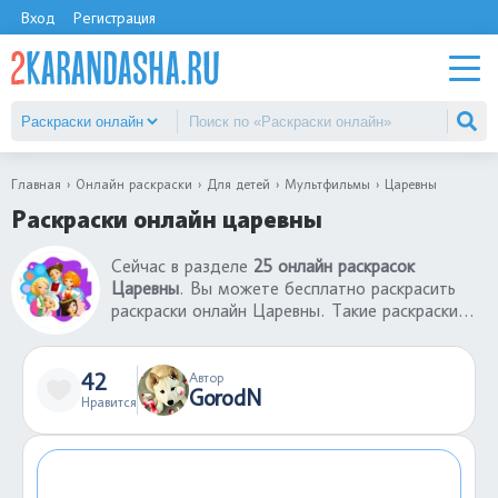
Вход
Регистрация
Главная
Онлайн раскраски
Для детей
Мультфильмы
Царевны
Раскраски онлайн царевны
Сейчас в разделе
25 онлайн раскрасок
Царевны
. Вы можете бесплатно раскрасить
раскраски онлайн Царевны. Такие раскраски
онлайн - это хорошая игра, которая поможет
развлечься ребенку без использования
принтера и бумаги. Готовую раскрашенную
42
Автор
GorodN
картинку можно сохранить себе, а если
Нравится
результат не понравился, можно заново
раскрасить раскраску онлайн Царевны.