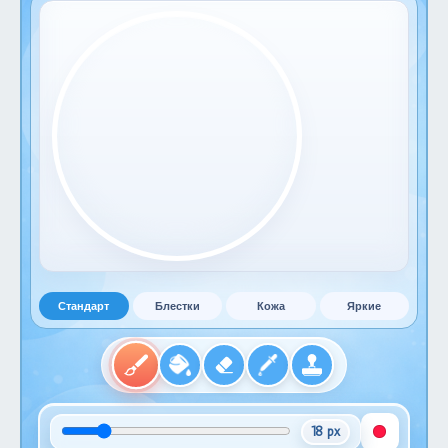
Стандарт
Блестки
Кожа
Яркие
18 px