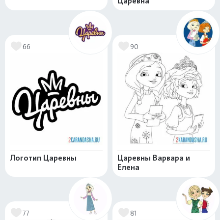
Царевна
66
90
Логотип Царевны
Царевны Варвара и
Елена
77
81