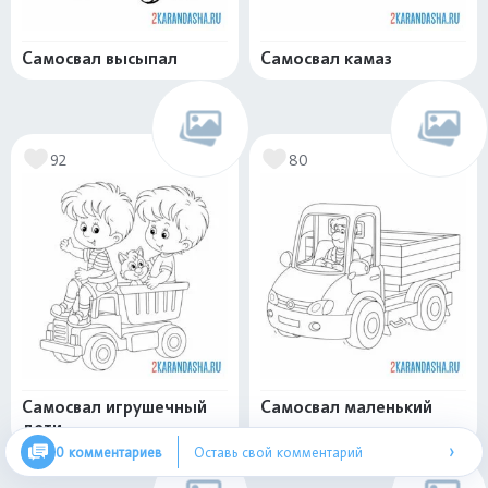
Самосвал высыпал
Самосвал камаз
92
80
Самосвал игрушечный
Самосвал маленький
дети
›
0 комментариев
Оставь свой комментарий