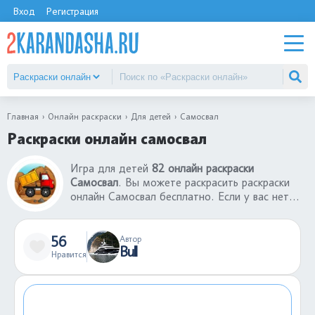
Вход
Регистрация
Главная
Онлайн раскраски
Для детей
Самосвал
Раскраски онлайн самосвал
Игра для детей
82 онлайн раскраски
Самосвал
. Вы можете раскрасить раскраски
онлайн Самосвал бесплатно. Если у вас нет
принтера, то вы можете воспользоваться
нашим сервисом, где лучшие раскраски онлайн
Самосвал. Можете отправить ссылку другу и
56
Автор
Bull
вместе играть в раскраски-онлайн. В каталоге
Нравится
большой выбор раскрасок-онлайн для детей
разных возрастов.