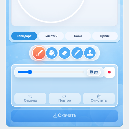
Стандарт
Блестки
Кожа
Яркие
18 px
Отмена
Повтор
Очистить
Скачать