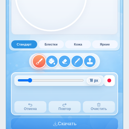
Стандарт
Блестки
Кожа
Яркие
18 px
Отмена
Повтор
Очистить
Скачать