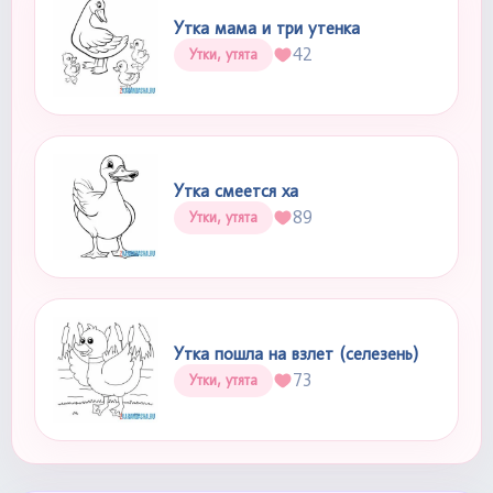
Утка мама и три утенка
42
Утки, утята
Утка смеется ха
89
Утки, утята
Утка пошла на взлет (селезень)
73
Утки, утята