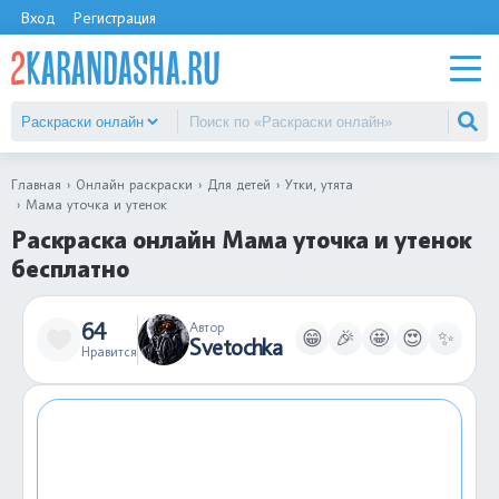
Вход
Регистрация
Главная
Онлайн раскраски
Для детей
Утки, утята
Мама уточка и утенок
Раскраска онлайн Мама уточка и утенок
бесплатно
64
Автор
😁
🎉
🤩
😍
✨
Svetochka
Нравится