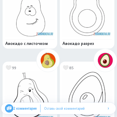
Авокадо с листочком
Авокадо разрез
99
85
›
2 комментария
Оставь свой комментарий