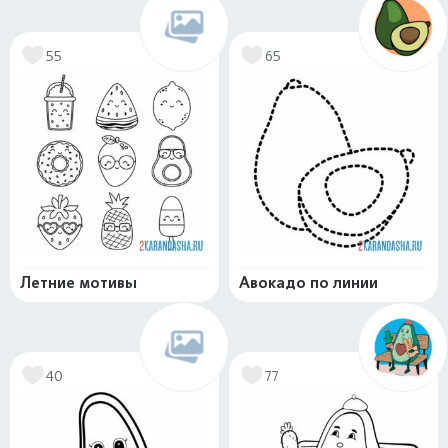
55
65
Летние мотивы
Авокадо по линии
40
77