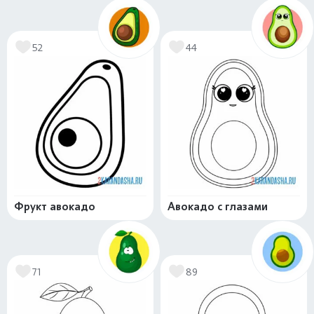
52
44
Фрукт авокадо
Авокадо с глазами
71
89