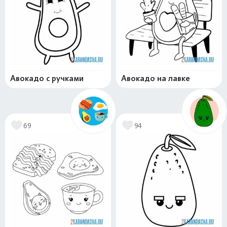
Авокадо с ручками
Авокадо на лавке
69
94