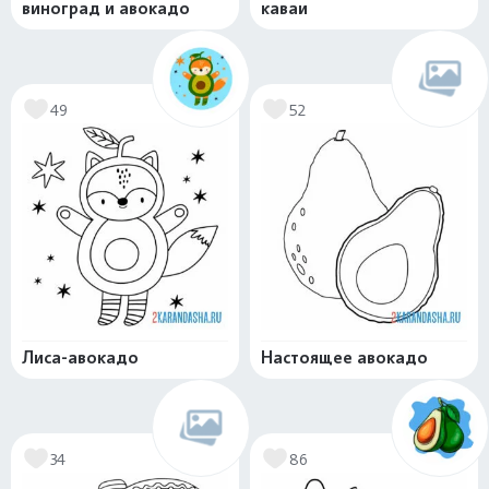
виноград и авокадо
каваи
49
52
Лиса-авокадо
Настоящее авокадо
34
86