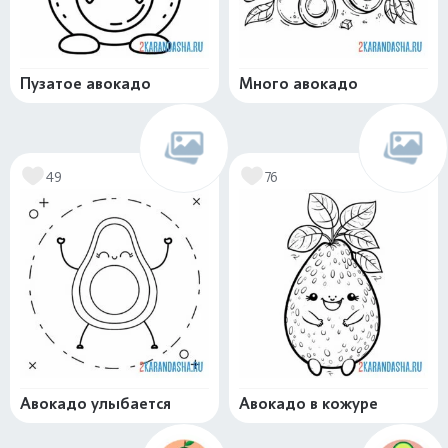
Пузатое авокадо
Много авокадо
49
76
Авокадо улыбается
Авокадо в кожуре