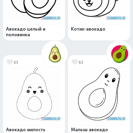
Авокадо целый и
Котик-авокадо
половинка
63
63
Авокадо милость
Малыш авокадо