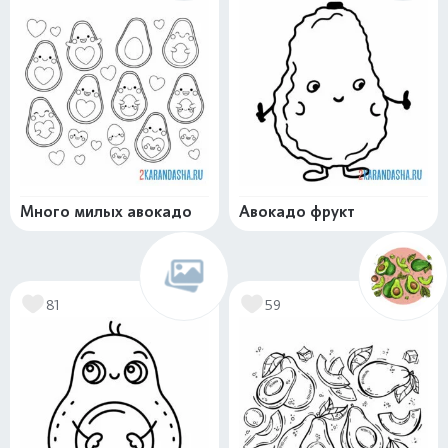
Много милых авокадо
Авокадо фрукт
81
59