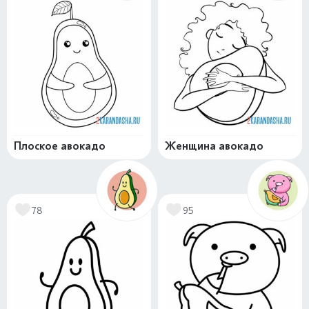
Плоское авокадо
Женщина авокадо
78
95