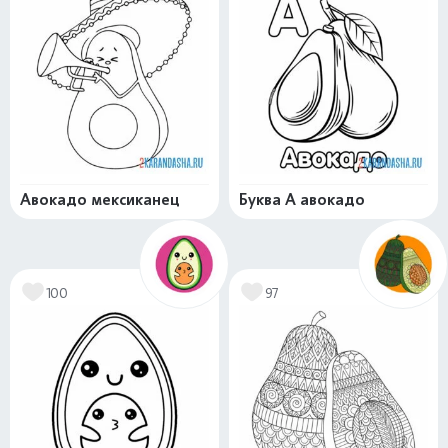
Авокадо мексиканец
Буква А авокадо
100
97