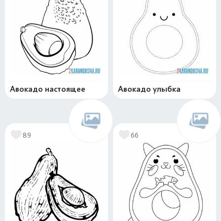
Авокадо настоящее
Авокадо улыбка
89
66