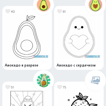
40
61
Авокадо в разрезе
Авокадо с сердечком
51
75