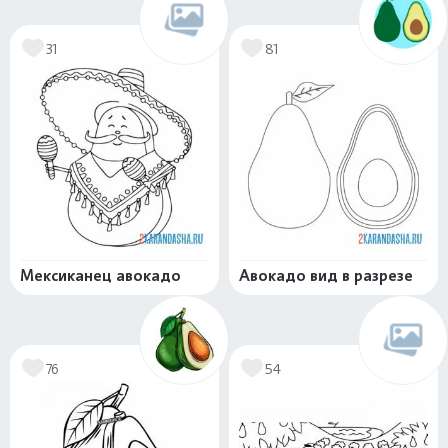
31
81
Мексиканец авокадо
Авокадо вид в разрезе
76
54