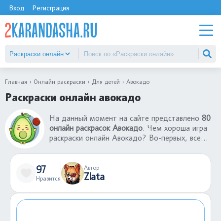
Вход
Регистрация
Главная
Онлайн раскраски
Для детей
Авокадо
Раскраски онлайн авокадо
На данный момент на сайте представлено
80
онлайн раскрасок Авокадо
. Чем хороша игра
раскраски онлайн Авокадо? Во-первых, все
раскраски онлайн для детей бесплатны. Во-
вторых, чтобы раскрасить раскраску не нужны
бумаги, краски, фломастеры. В-третьих, играть
97
Автор
Zlata
в раскраски онлайн Авокадо можно даже на
Нравится
телефоне в любом месте: в поезде или
автобусе, в очереди, в гостях.