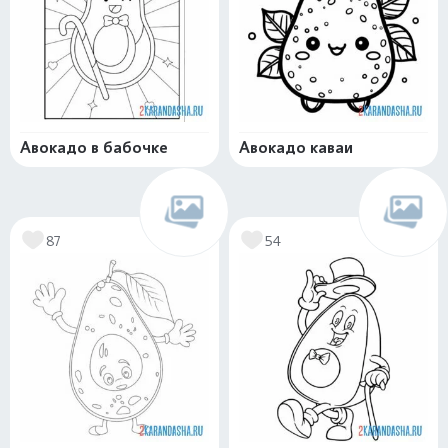
Авокадо в бабочке
Авокадо каваи
87
54