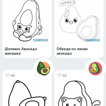
Шопкинс Авокадо
Обведи по линии
милашка
авокадо
68
60