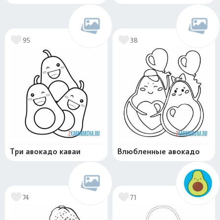
95
38
Три авокадо каваи
Влюбленные авокадо
74
71