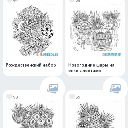
44
58
Рождественский набор
Новогодние шары на
елке с лентами
90
59