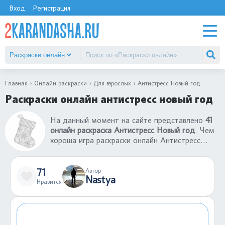
Вход
Регистрация
Главная
Онлайн раскраски
Для взрослых
Антистресс Новый год
Раскраски онлайн антистресс новый год
На данный момент на сайте представлено
41
онлайн раскраска Антистресс Новый год
. Чем
хороша игра раскраски онлайн Антистресс
Новый год? Во-первых, все раскраски онлайн
для детей бесплатны. Во-вторых, чтобы
раскрасить раскраску не нужны бумаги, краски,
71
Автор
Nastya
фломастеры. В-третьих, играть в раскраски
Нравится
онлайн Антистресс Новый год можно даже на
телефоне в любом месте: в поезде или
автобусе, в очереди, в гостях.