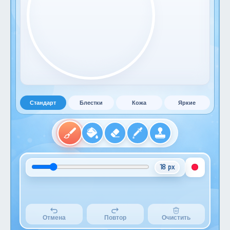
Стандарт
Блестки
Кожа
Яркие
18 px
Отмена
Повтор
Очистить