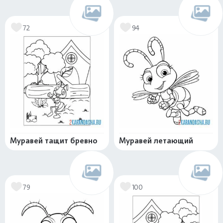
72
94
Муравей тащит бревно
Муравей летающий
79
100