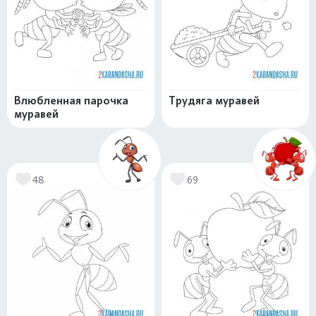
Влюбленная парочка
Трудяга муравей
муравей
48
69