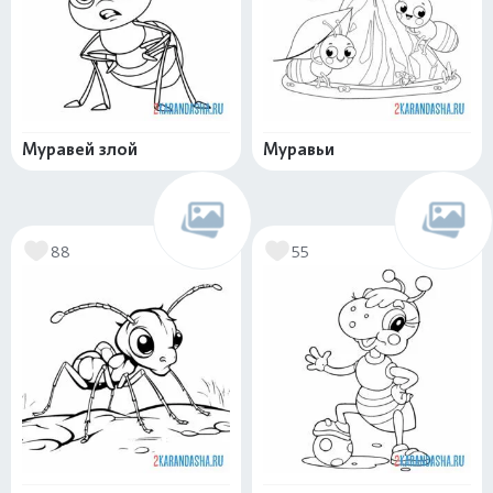
Муравей злой
Муравьи
88
55