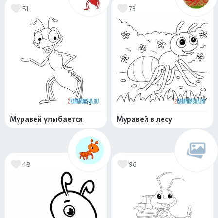
51
73
Муравей улыбается
Муравей в лесу
48
96