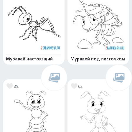
Муравей настоязщий
Муравей под листочком
88
62