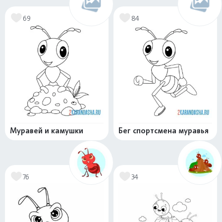
69
84
Муравей и камушки
Бег спортсмена муравья
76
34