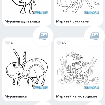
Муравей мультяшка
Муравей с усиками
49
65
Муравьишка
Муравей на мотоцикле