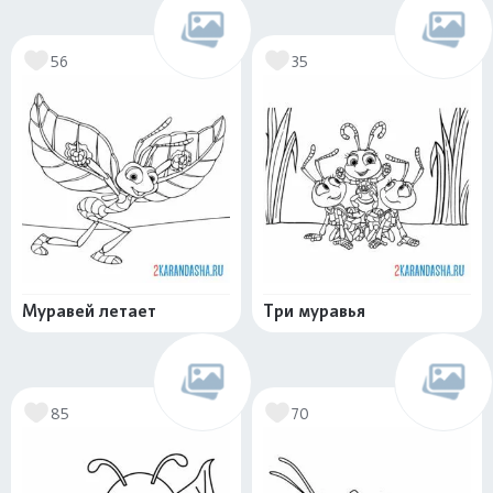
56
35
Муравей летает
Три муравья
85
70