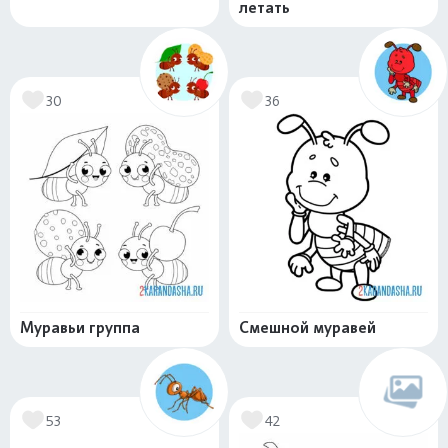
летать
30
36
Муравьи группа
Смешной муравей
53
42