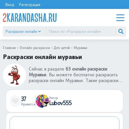
Вход
Регистрация
Главная
Онлайн раскраски
Для детей
Муравьи
Раскраски онлайн муравьи
Сейчас в разделе
63 онлайн раскраски
Муравьи
. Вы можете бесплатно раскрасить
раскраски онлайн Муравьи. Такие раскраски
онлайн - это хорошая игра, которая поможет
развлечься ребенку без использования
принтера и бумаги. Готовую раскрашенную
37
Автор
Lubov555
картинку можно сохранить себе, а если
Нравится
результат не понравился, можно заново
раскрасить раскраску онлайн Муравьи.