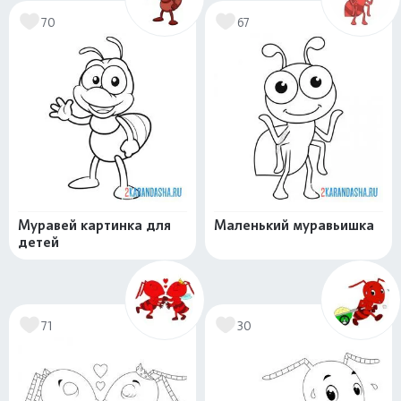
70
67
Муравей картинка для
Маленький муравьишка
детей
71
30