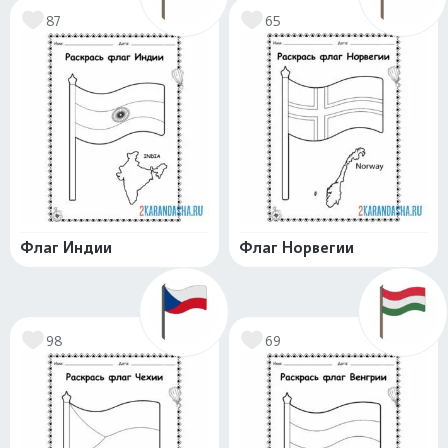
87
65
Флаг Индии
Флаг Норвегии
98
69