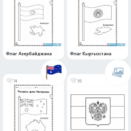
Флаг Азербайджана
Флаг Кыргызстана
74
35