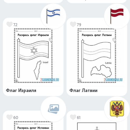
72
79
Флаг Израиля
Флаг Латвии
60
61