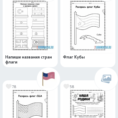
Напиши названия стран
Флаг Кубы
флаги
78
58