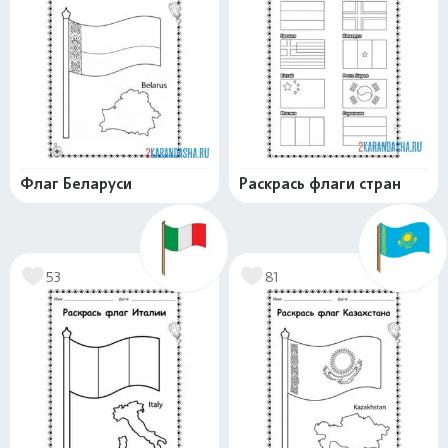
Флаг Беларуси
Раскрась флаги стран
53
81