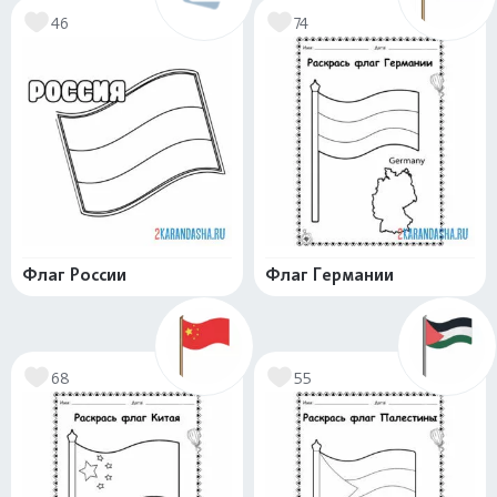
46
74
Флаг России
Флаг Германии
68
55