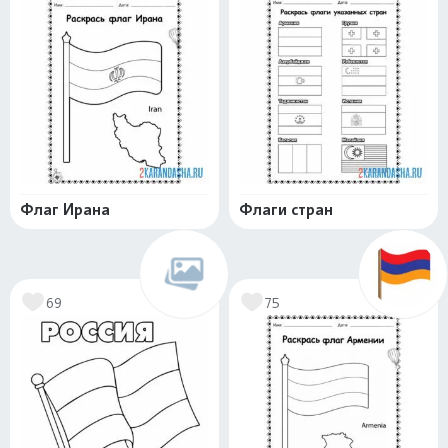
Флаг Ирана
Флаги стран
69
75