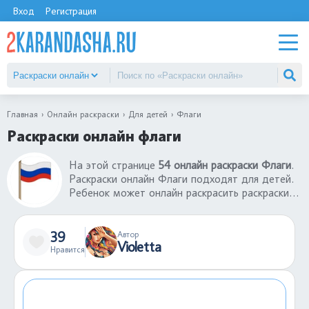
Вход
Регистрация
Главная
Онлайн раскраски
Для детей
Флаги
Раскраски онлайн флаги
На этой странице
54 онлайн раскраски Флаги
.
Раскраски онлайн Флаги подходят для детей.
Ребенок может онлайн раскрасить раскраски
Флаги бесплатно со своему компьютера или
телефона. Такие игры в раскраски онлайн не
только хорошее развлечение, но еще и
39
Автор
Violetta
развитие творческих навыков. С помощью
Нравится
раскрасок онлайн Флаги ребенок может лучше
понимать сочетание цветов, их применение в
том или ином участке картинки.