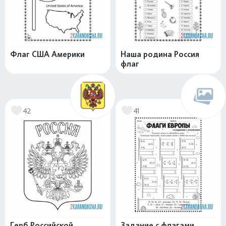
Флаг США Америки
Наша родина Россия
флаг
42
41
Герб Российской
Задание с флагами