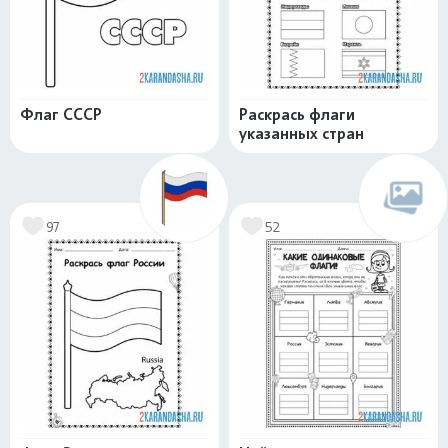
Флаг СССР
Раскрась флаги
указанных стран
97
52