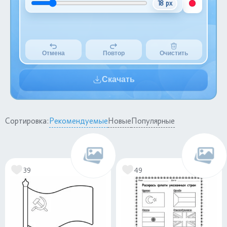
18 px
Отмена
Повтор
Очистить
Скачать
Сортировка:
Рекомендуемые
Новые
Популярные
39
49