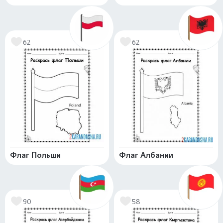
62
62
Флаг Польши
Флаг Албании
90
58