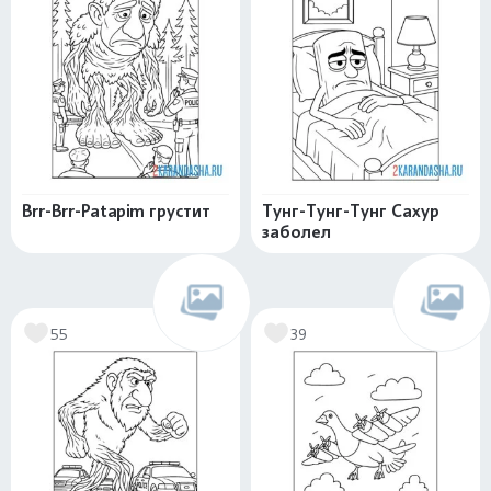
Brr-Brr-Patapim грустит
Тунг-Тунг-Тунг Сахур
заболел
55
39