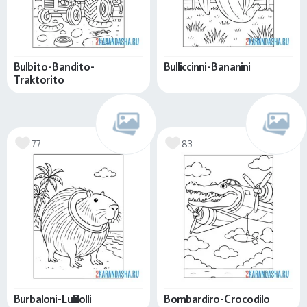
Bulbito-Bandito-
Bulliccinni-Bananini
Traktorito
77
83
Burbaloni-Lulilolli
Bombardiro-Crocodilo