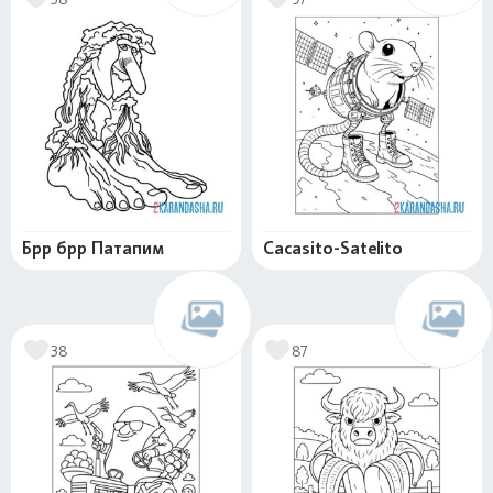
Брр брр Патапим
Cacasito-Satelito
38
87