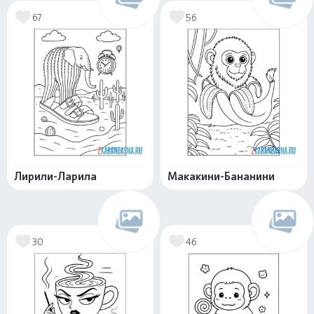
67
56
Лирили-Ларила
Макакини-Бананини
30
46