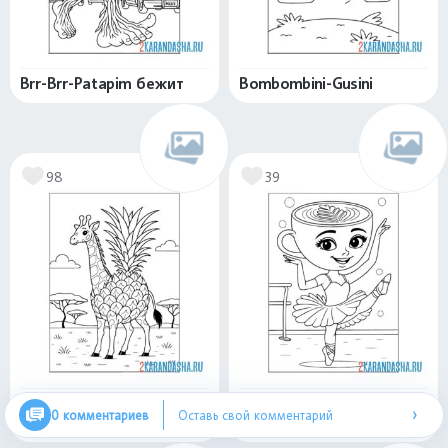
Brr-Brr-Patapim бежит
Bombombini-Gusini
98
39
Ананасино-Жирафито
Балерина Капучино на
›
0 комментариев
Оставь свой комментарий
станке