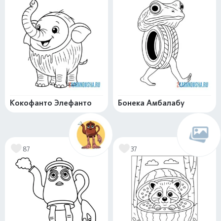
Кокофанто Элефанто
Бонека Амбалабу
87
37