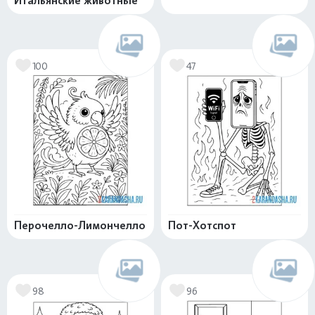
Итальянские животные
100
47
Перочелло-Лимончелло
Пот-Хотспот
98
96