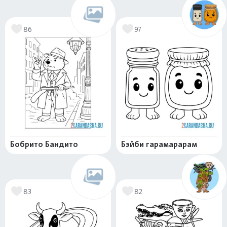
86
97
Бобрито Бандито
Бэйби гарамарарам
83
82