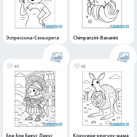
Эспрессона-Сеньорита
Chimpanzini-Bananini
40
46
Бри Бри Бикус Дикус
Кокосини-кенгуру-мама