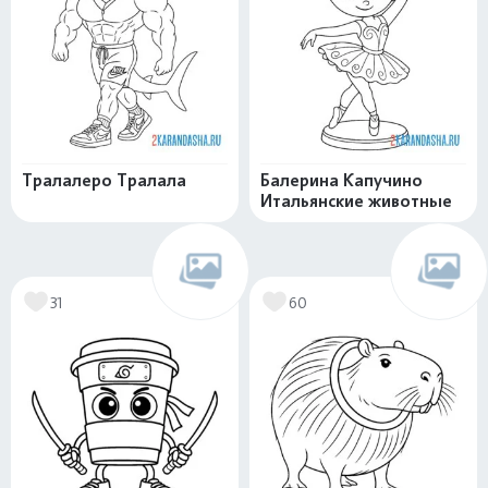
Тралалеро Тралала
Балерина Капучино
Итальянские животные
31
60