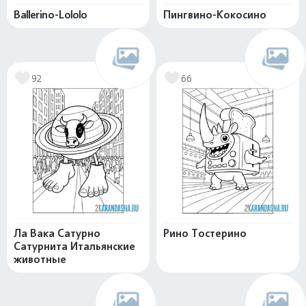
Ballerino-Lololo
Пингвино-Кокосино
92
66
Ла Вака Сатурно
Рино Тостерино
Сатурнита Итальянские
животные