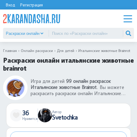
Вход
Регистрация
Главная
Онлайн раскраски
Для детей
Итальянские животные Brainrot
Раскраски онлайн итальянские животные
brainrot
Игра для детей
99 онлайн раскрасок
Итальянские животные Brainrot
. Вы можете
раскрасить раскраски онлайн Итальянские
животные Brainrot бесплатно. Если у вас нет
принтера, то вы можете воспользоваться
нашим сервисом, где лучшие раскраски онлайн
36
Автор
Svetochka
Итальянские животные Brainrot. Можете
Нравится
отправить ссылку другу и вместе играть в
раскраски-онлайн. В каталоге большой выбор
раскрасок-онлайн для детей разных возрастов.