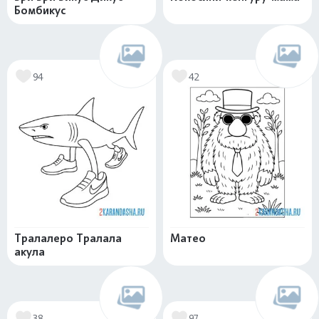
Бомбикус
94
42
Тралалеро Тралала
Матео
акула
38
97