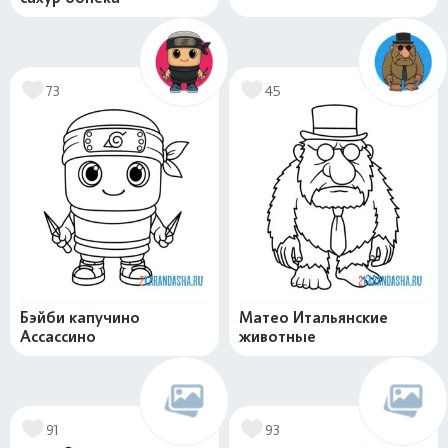
73
45
Бэйби капучино
Матео Итальянские
Ассассино
животные
91
93