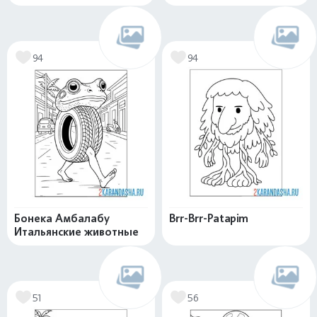
94
94
Бонека Амбалабу
Brr-Brr-Patapim
Итальянские животные
51
56