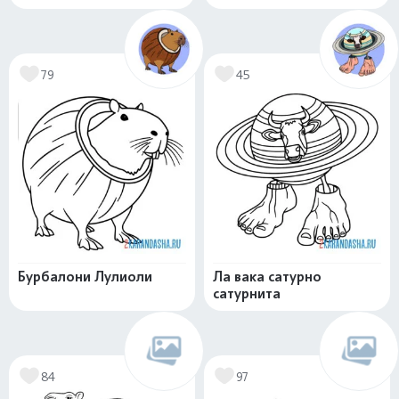
79
45
Бурбалони Лулиоли
Ла вака сатурно
сатурнита
84
97