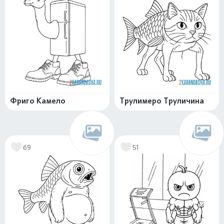
Фриго Камело
Трулимеро Труличина
69
51