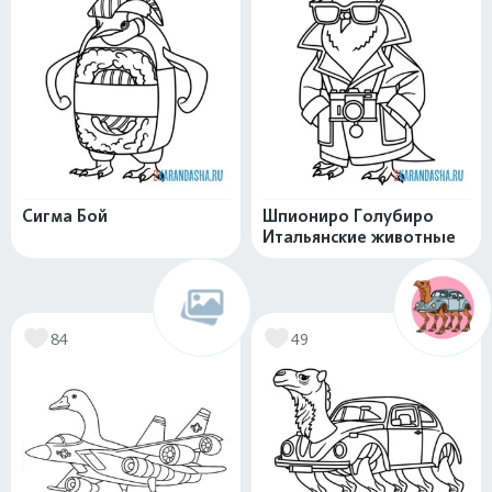
Сигма Бой
Шпиониро Голубиро
Итальянские животные
84
49