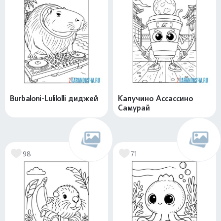
Burbaloni-Lulilolli диджей
Капучино Ассассино
Самурай
98
71