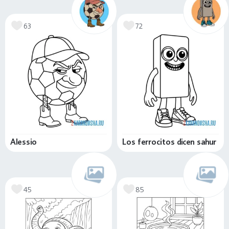
63
72
Alessio
Los ferrocitos dicen sahur
45
85