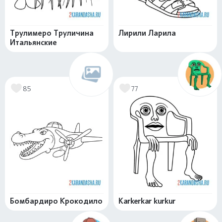
Трулимеро Труличина
Лирили Ларила
Итальянские
85
77
Бомбардиро Крокодило
Karkerkar kurkur