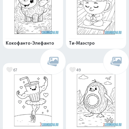
Кокофанто-Элефанто
Ти-Маэстро
67
49