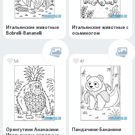
Итальянские животные
Итальянские животные с
Bobrelli-Bananelli
осьминогом
56
47
Орангутини Ананасини
Пандачини-Бананини