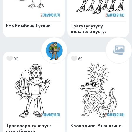
Бомбомбини Гусини
Тракутулутулу
делапеладустуз
90
65
Тралалеро тунг тунг
Крокодило-Ананисино
сахур бонека