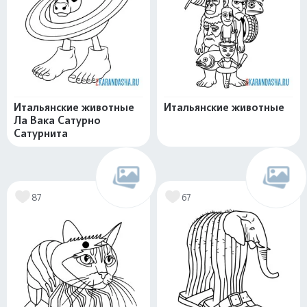
Итальянские животные
Итальянские животные
Ла Вака Сатурно
Сатурнита
87
67