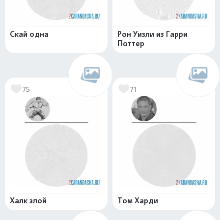
Скай одна
Рон Уизли из Гарри
Поттер
75
71
Халк злой
Том Харди