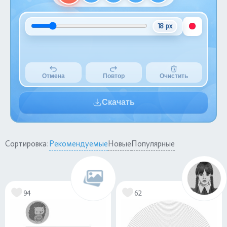
18 px
Отмена
Повтор
Очистить
Скачать
Сортировка:
Рекомендуемые
Новые
Популярные
94
62