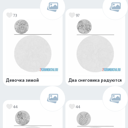
73
97
Девочка зимой
Два снеговика радуются
44
44