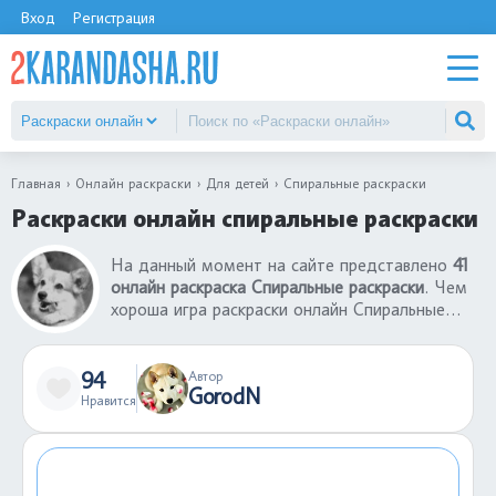
Вход
Регистрация
Главная
Онлайн раскраски
Для детей
Спиральные раскраски
Раскраски онлайн спиральные раскраски
На данный момент на сайте представлено
41
онлайн раскраска Спиральные раскраски
. Чем
хороша игра раскраски онлайн Спиральные
раскраски? Во-первых, все раскраски онлайн
для детей бесплатны. Во-вторых, чтобы
раскрасить раскраску не нужны бумаги, краски,
94
Автор
GorodN
фломастеры. В-третьих, играть в раскраски
Нравится
онлайн Спиральные раскраски можно даже на
телефоне в любом месте: в поезде или
автобусе, в очереди, в гостях.