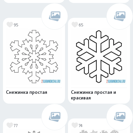
95
65
Снежинка простая
Снежинка простая и
красивая
77
74