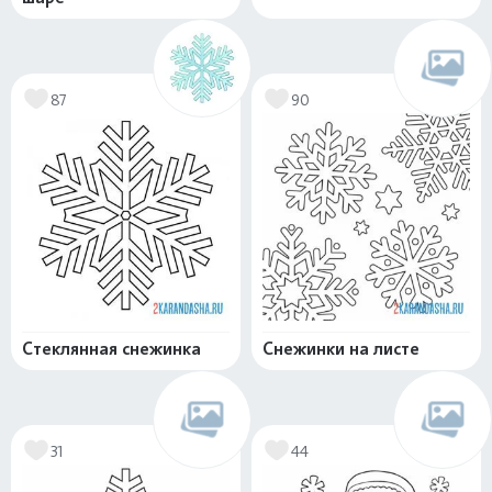
87
90
Стеклянная снежинка
Снежинки на листе
31
44