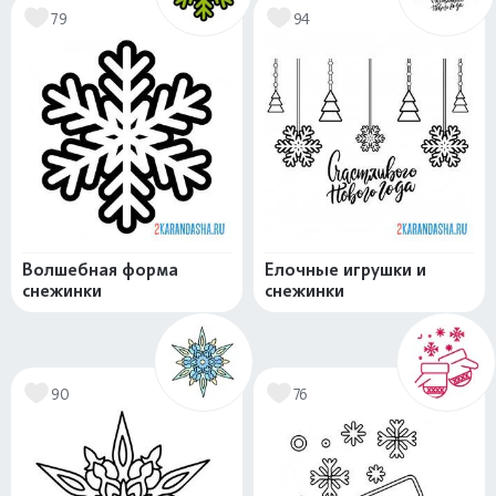
79
94
Волшебная форма
Елочные игрушки и
снежинки
снежинки
90
76