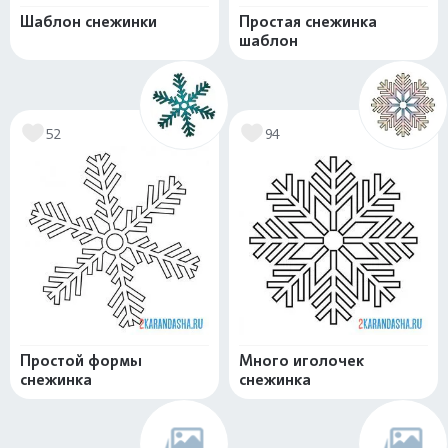
Шаблон снежинки
Простая снежинка
шаблон
52
94
Простой формы
Много иголочек
снежинка
снежинка