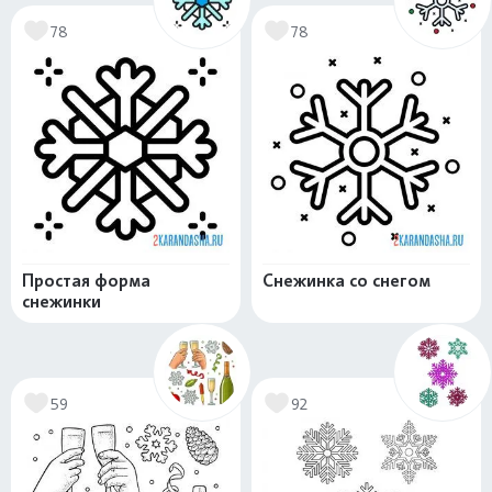
78
78
Простая форма
Снежинка со снегом
снежинки
59
92