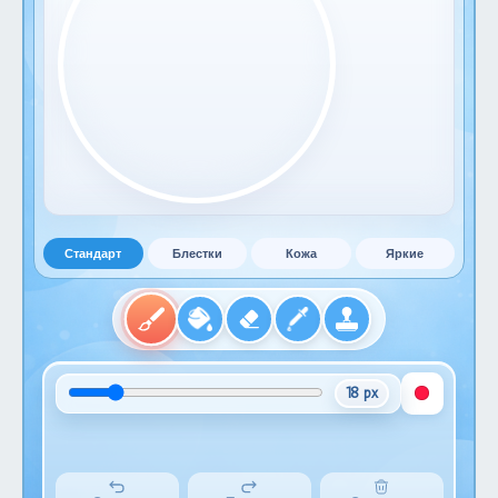
Стандарт
Блестки
Кожа
Яркие
18 px