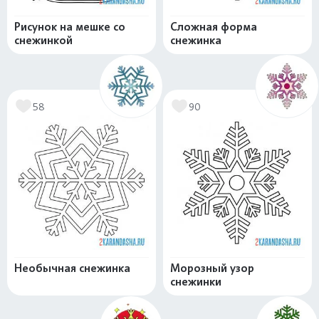
Рисунок на мешке со
Сложная форма
снежинкой
снежинка
58
90
Необычная снежинка
Морозный узор
снежинки