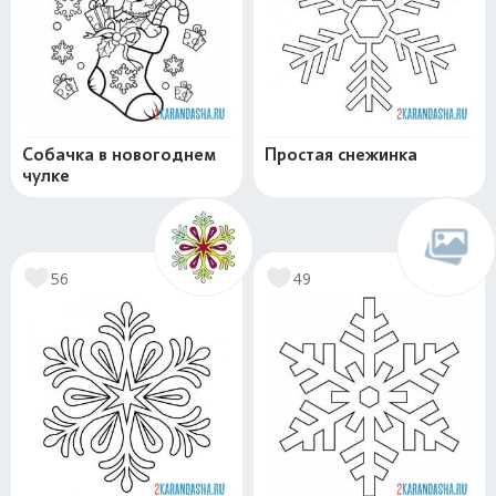
Собачка в новогоднем
Простая снежинка
чулке
56
49