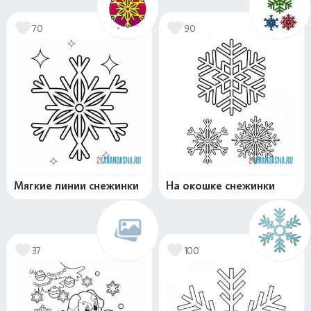
70
90
Мягкие линии снежинки
На окошке снежинки
37
100