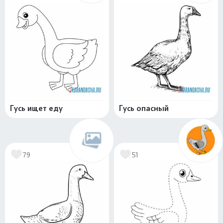
Гусь ищет еду
Гусь опасный
79
51