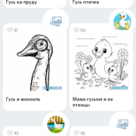
Гусь на пруду
Гусь птичка
37
50
Гусь и монокль
Мама гусыня и ее
птенцы
43
95