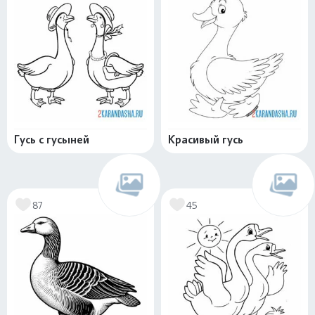
Гусь с гусыней
Красивый гусь
87
45