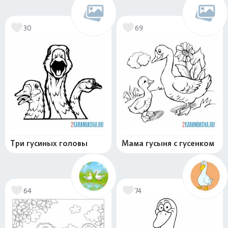
30
69
Три гусиных головы
Мама гусыня с гусенком
64
74