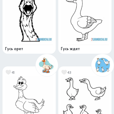
Гусь орет
Гусь ждет
41
43