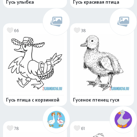
Гусь улыбка
Гусь красивая птица
66
38
Гусь птица с корзинкой
Гусенок птенец гуся
78
61