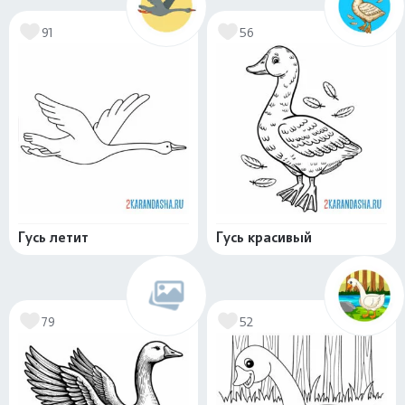
91
56
Гусь летит
Гусь красивый
79
52