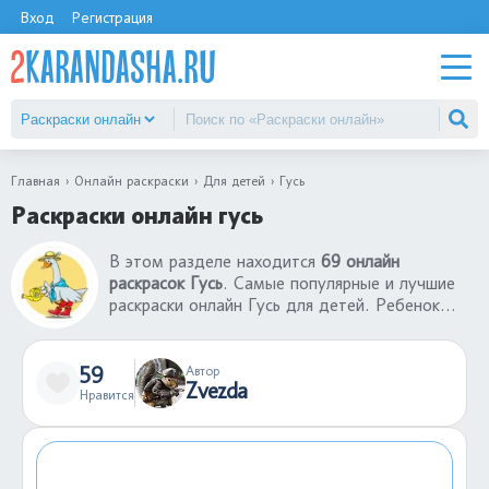
Вход
Регистрация
Главная
Онлайн раскраски
Для детей
Гусь
Раскраски онлайн гусь
В этом разделе находится
69 онлайн
раскрасок Гусь
. Самые популярные и лучшие
раскраски онлайн Гусь для детей. Ребенок
может бесплатно раскрасить раскраски онлайн
Гусь без ограничений. Для такой онлайн игры
требуется только фантазия и время. В
59
Автор
Zvezda
раскраски онлайн Гусь можно играть на
Нравится
телефон или компьютере. Если случайно
залили не тем цветом кусочек картинки, всегда
можно отменить действие.