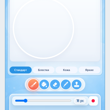
Стандарт
Блестки
Кожа
Яркие
18 px