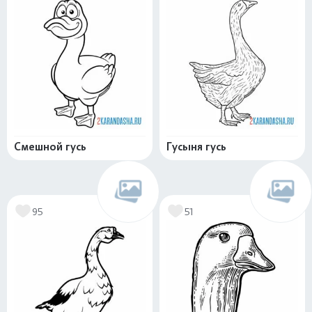
Смешной гусь
Гусыня гусь
95
51