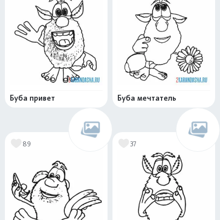
Буба привет
Буба мечтатель
89
37