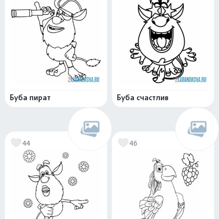
Буба пират
Буба счастлив
44
46