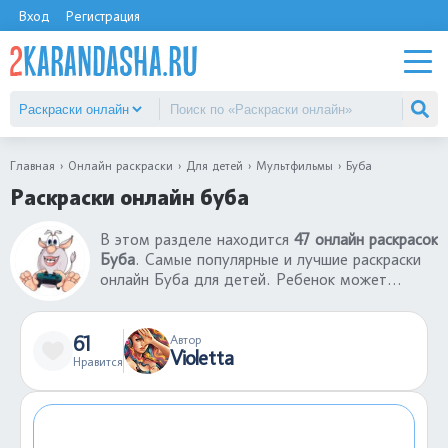
Вход
Регистрация
Главная
Онлайн раскраски
Для детей
Мультфильмы
Буба
Раскраски онлайн буба
В этом разделе находится
47 онлайн раскрасок
Буба
. Самые популярные и лучшие раскраски
онлайн Буба для детей. Ребенок может
бесплатно раскрасить раскраски онлайн Буба
без ограничений. Для такой онлайн игры
требуется только фантазия и время. В
61
Автор
Violetta
раскраски онлайн Буба можно играть на
Нравится
телефон или компьютере. Если случайно
залили не тем цветом кусочек картинки, всегда
можно отменить действие.