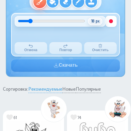
18 px
Отмена
Повтор
Очистить
Скачать
Сортировка:
Рекомендуемые
Новые
Популярные
61
74