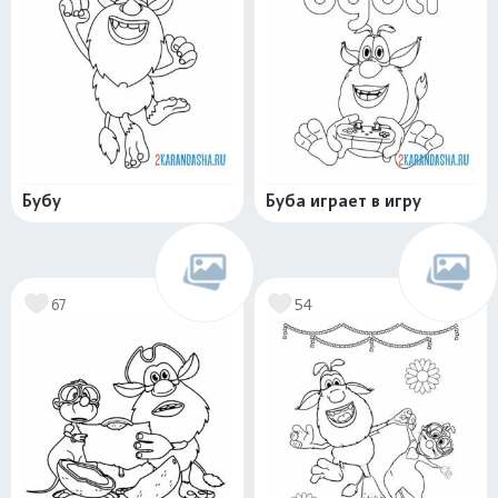
Бубу
Буба играет в игру
67
54