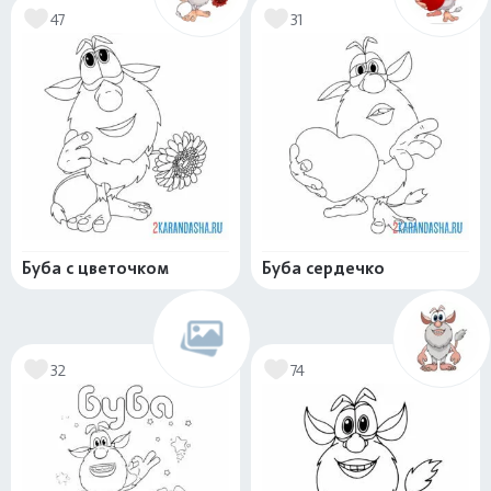
47
31
Буба с цветочком
Буба сердечко
32
74