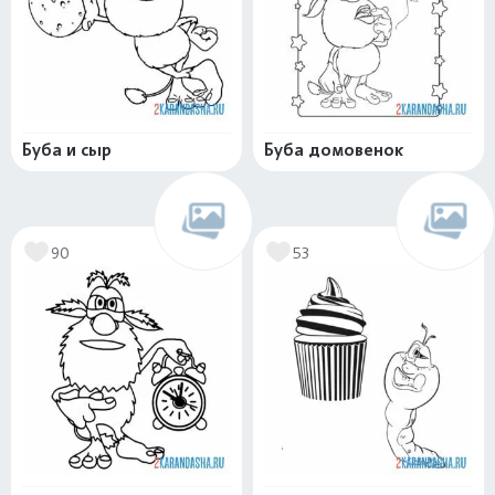
Буба и сыр
Буба домовенок
90
53