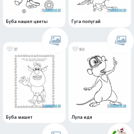
Буба нашел цветы
Гуга попугай
37
80
Буба машет
Лула идя