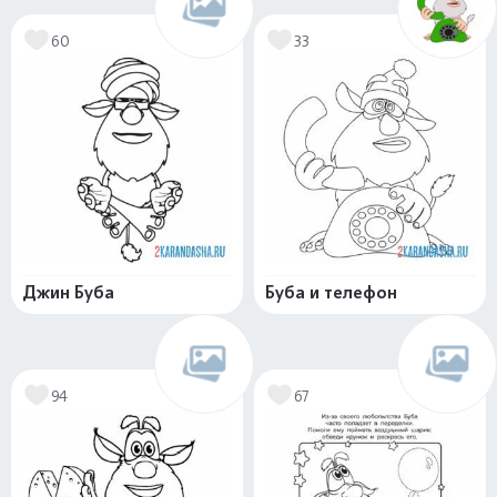
60
33
Джин Буба
Буба и телефон
94
67