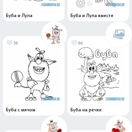
Буба и Лула
Буба и Лула вместе
36
66
Буба с мячом
Буба на речке