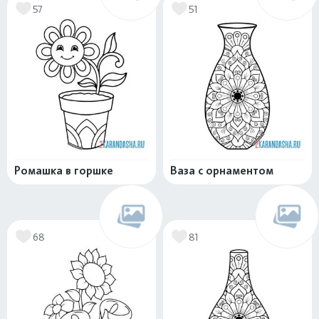
57
51
Ромашка в горшке
Ваза с орнаментом
68
81