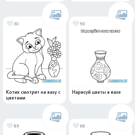
30
90
Котик смотрит на вазу с
Нарисуй цветы в вазе
цветами
89
68