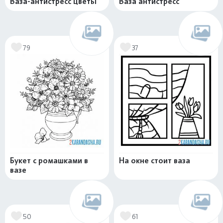
Ваза-антистресс цветы
Ваза антистресс
79
37
Букет с ромашками в
На окне стоит ваза
вазе
50
61