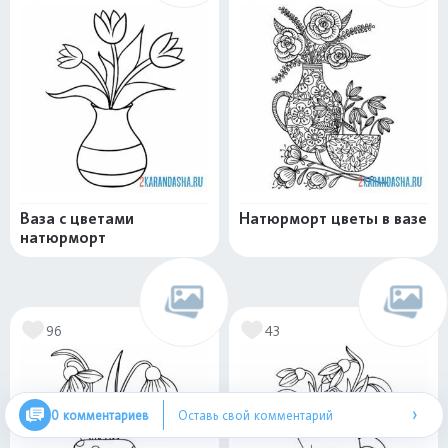
Ваза с цветами
Натюрморт цветы в вазе
натюрморт
96
43
›
0 комментариев
Оставь свой комментарий