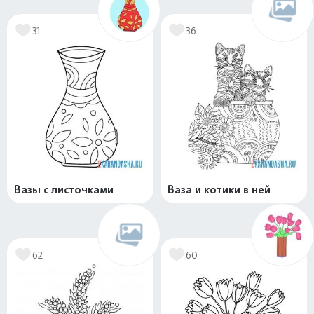
31
36
Вазы с листочками
Ваза и котики в ней
62
60