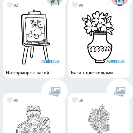
92
99
Натюрморт с вазой
Ваза с цветочками
95
58