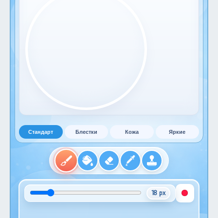
Стандарт
Блестки
Кожа
Яркие
18 px