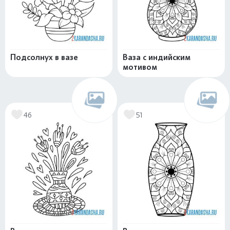
Подсолнух в вазе
Ваза с индийским
мотивом
46
51