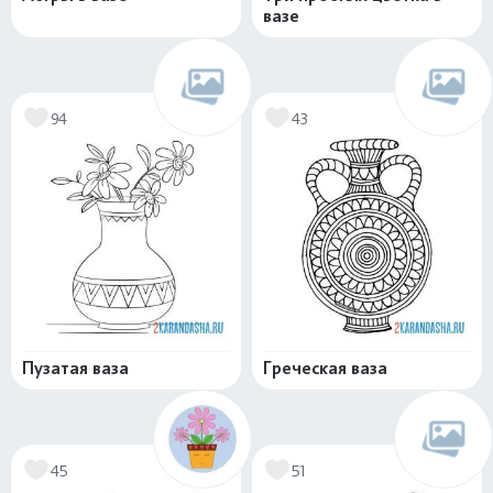
вазе
94
43
Пузатая ваза
Греческая ваза
45
51