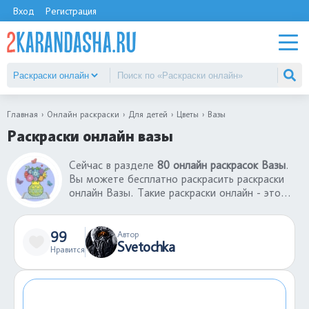
Вход
Регистрация
Главная
Онлайн раскраски
Для детей
Цветы
Вазы
Раскраски онлайн вазы
Сейчас в разделе
80 онлайн раскрасок Вазы
.
Вы можете бесплатно раскрасить раскраски
онлайн Вазы. Такие раскраски онлайн - это
хорошая игра, которая поможет развлечься
ребенку без использования принтера и бумаги.
Готовую раскрашенную картинку можно
99
Автор
Svetochka
сохранить себе, а если результат не
Нравится
понравился, можно заново раскрасить
раскраску онлайн Вазы.