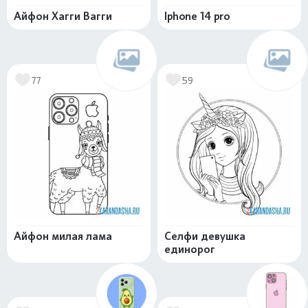
Айфон Хагги Вагги
Iphone 14 pro
77
59
Айфон милая лама
Селфи девушка
единорог