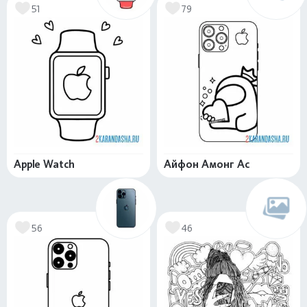
51
79
Apple Watch
Айфон Амонг Ас
56
46