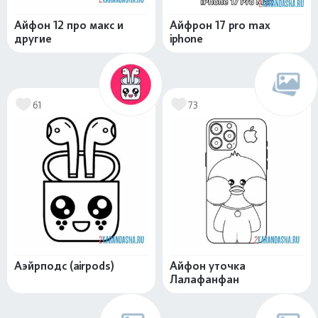
Айфон 12 про макс и
Айфрон 17 pro max
другие
iphone
61
73
Аэйрподс (airpods)
Айфон уточка
Лалафанфан