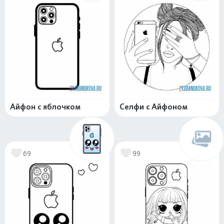
Айфон с яблочком
Селфи с Айфоном
69
99