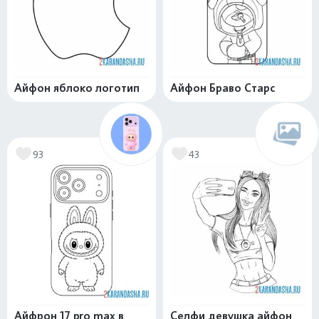
Айфон яблоко логотип
Айфон Браво Старс
93
43
Айфрон 17 pro max в
Селфи девушка айфон