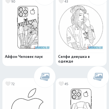
90
43
Айфон Человек паук
Селфи девушка в
одежде
72
45