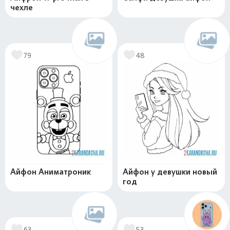
чехле
79
48
Айфон Аниматроник
Айфон у девушки новый
год
63
53