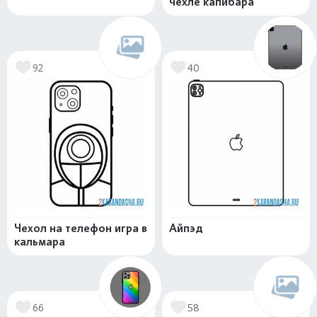
чехле капибара
92
40
Чехол на телефон игра в
Айпэд
кальмара
66
58