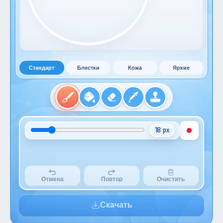
Стандарт
Блестки
Кожа
Яркие
18 px
Отмена
Повтор
Очистить
Скачать