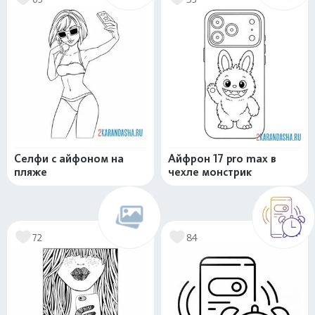
Селфи с айфоном на
Айфрон 17 pro max в
пляже
чехле монстрик
72
84