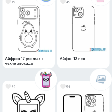
79
45
Айфрон 17 pro max в
Айфон 12 про
чехле авокадо
69
54