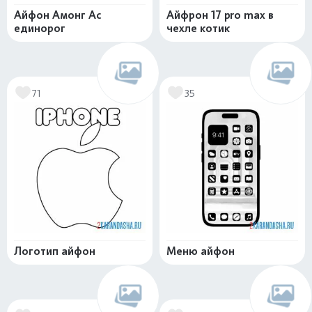
Айфон Амонг Ас
Айфрон 17 pro max в
единорог
чехле котик
71
35
Логотип айфон
Меню айфон