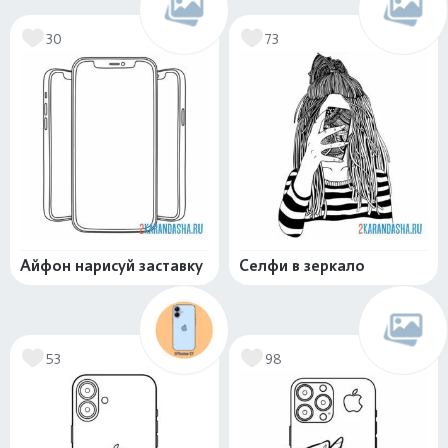
30
73
Айфон нарисуй заставку
Селфи в зеркало
53
98