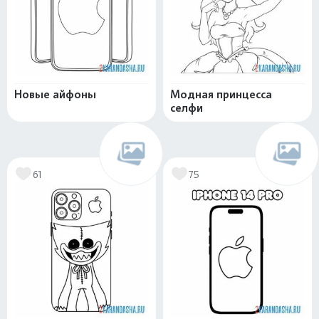
Новые айфоны
Модная принцесса
селфи
61
75