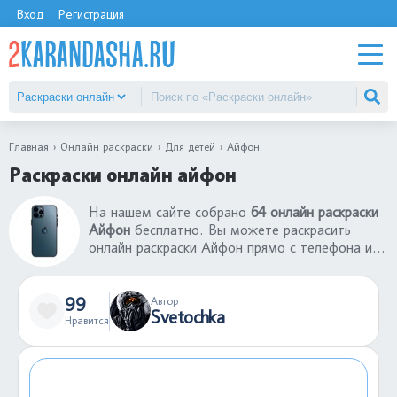
Вход
Регистрация
Главная
Онлайн раскраски
Для детей
Айфон
Раскраски онлайн айфон
На нашем сайте собрано
64 онлайн раскраски
Айфон
бесплатно. Вы можете раскрасить
онлайн раскраски Айфон прямо с телефона и
компьютера. Теперь не нужно ждать, когда
придешь домой, играйте в раскраски-онлайн
вместе с друзьями в любое время. Раскраски
99
Автор
Svetochka
онлайн - хороший способ провести время с
Нравится
пользой. Если понравились раскраски онлайн
Айфон, оставьте свой комментарий.