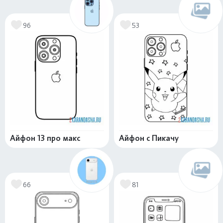
96
53
Айфон 13 про макс
Айфон с Пикачу
66
81