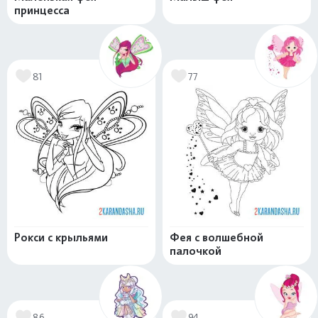
принцесса
81
77
Рокси с крыльями
Фея с волшебной
палочкой
86
94