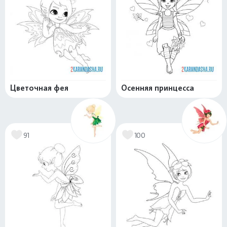
Цветочная фея
Осенняя принцесса
91
100