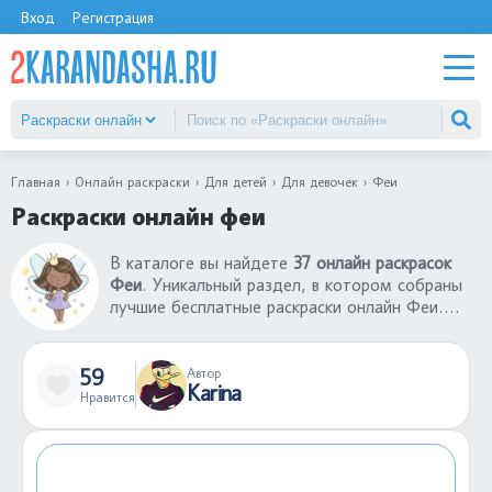
Вход
Регистрация
Главная
Онлайн раскраски
Для детей
Для девочек
Феи
Раскраски онлайн феи
В каталоге вы найдете
37 онлайн раскрасок
Феи
. Уникальный раздел, в котором собраны
лучшие бесплатные раскраски онлайн Феи.
Интерфейс игры настолько понятен, что любой
ребенок без проблем сможет раскрасить
понравившуюся картинку из раздела раскраски
59
Автор
Karina
онлайн Феи. Готовую раскрашенную картинку
Нравится
можно сохранить себе на компьютер или
поделиться ею с другими пользователями
сайта.