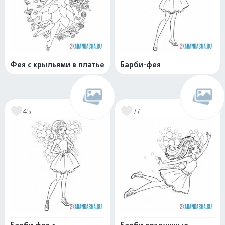
Фея с крыльями в платье
Барби-фея
45
77