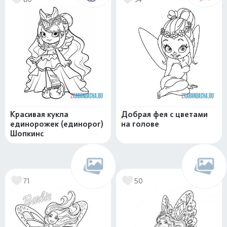
Красивая кукла
Добрая фея с цветами
единорожек (единорог)
на голове
Шопкинс
71
50