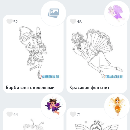
52
48
Барби фея с крыльями
Красивая фея спит
64
71