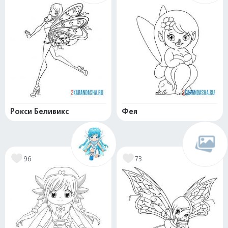
Рокси Беливикс
Фея
96
73