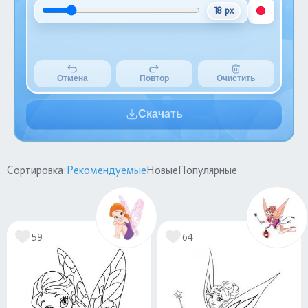
18 px
Отмена
Повтор
Очистить
Скачать
Сортировка:
Рекомендуемые
Новые
Популярные
59
64