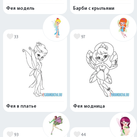
Фея модель
Барби с крыльями
33
97
Фея в платье
Фея модница
93
44