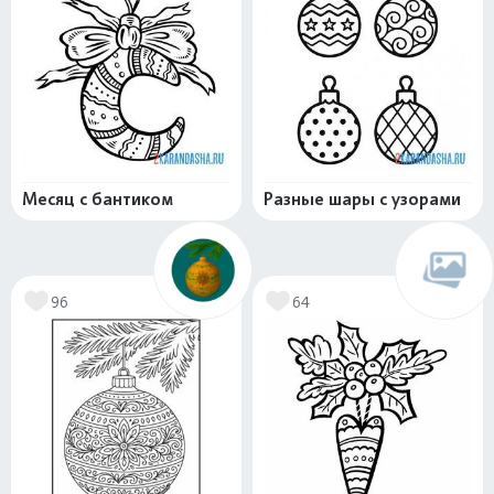
Месяц с бантиком
Разные шары с узорами
96
64