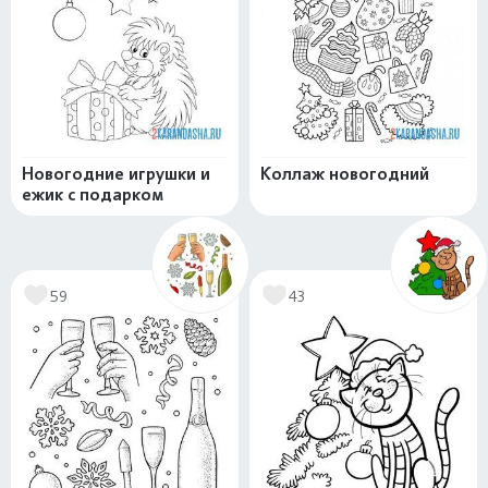
Новогодние игрушки и
Коллаж новогодний
ежик с подарком
59
43