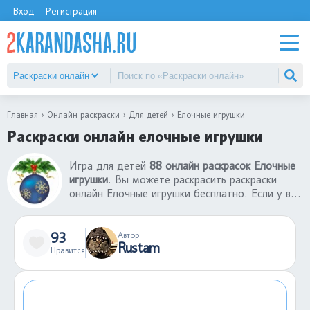
Вход
Регистрация
Главная
Онлайн раскраски
Для детей
Елочные игрушки
Раскраски онлайн елочные игрушки
Игра для детей
88 онлайн раскрасок Елочные
игрушки
. Вы можете раскрасить раскраски
онлайн Елочные игрушки бесплатно. Если у вас
нет принтера, то вы можете воспользоваться
нашим сервисом, где лучшие раскраски онлайн
Елочные игрушки. Можете отправить ссылку
93
Автор
Rustam
другу и вместе играть в раскраски-онлайн. В
Нравится
каталоге большой выбор раскрасок-онлайн для
детей разных возрастов.