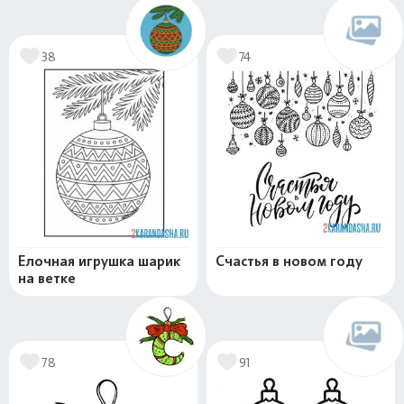
38
74
Елочная игрушка шарик
Счастья в новом году
на ветке
78
91