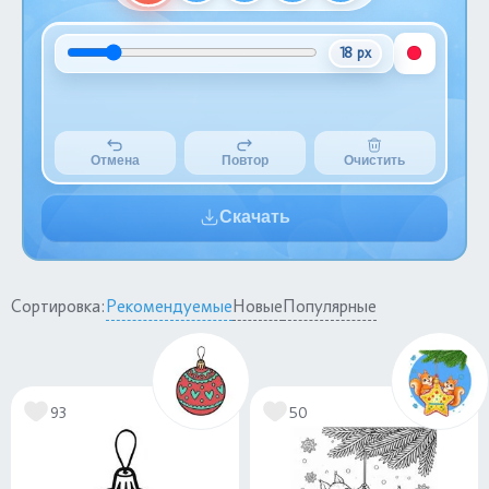
18 px
Отмена
Повтор
Очистить
Скачать
Сортировка:
Рекомендуемые
Новые
Популярные
93
50