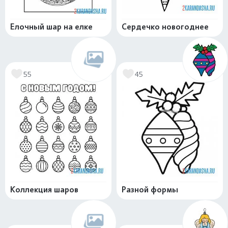
Елочный шар на елке
Сердечко новогоднее
55
45
Коллекция шаров
Разной формы