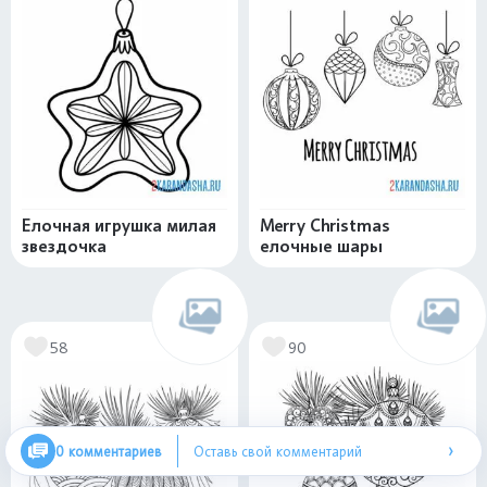
Елочная игрушка милая
Merry Christmas
звездочка
елочные шары
58
90
›
0 комментариев
Оставь свой комментарий