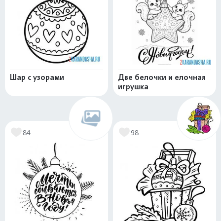
Шар с узорами
Две белочки и елочная
игрушка
84
98