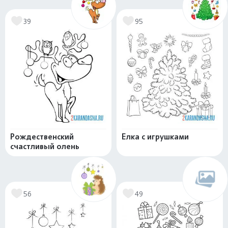
39
95
Рождественский
Елка с игрушками
счастливый олень
56
49