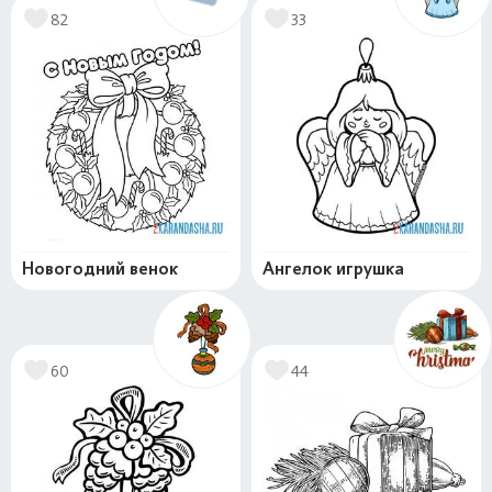
82
33
Новогодний венок
Ангелок игрушка
60
44