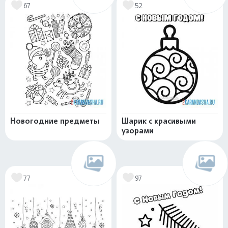
67
52
Новогодние предметы
Шарик с красивыми
узорами
77
97