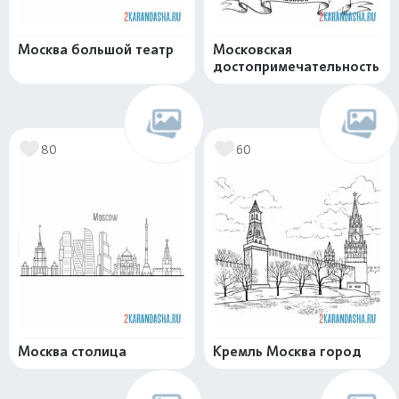
Москва большой театр
Московская
достопримечательность
80
60
Москва столица
Кремль Москва город