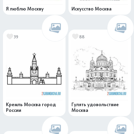
Я люблю Москву
Искусство Москва
39
88
Кремль Москва город
Гулять удовольствие
России
Москва