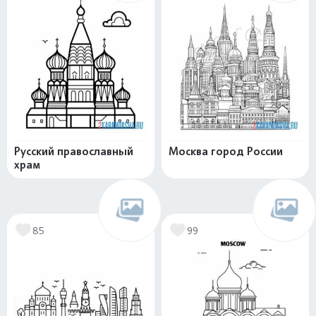
Русский православный
Москва город России
храм
85
99