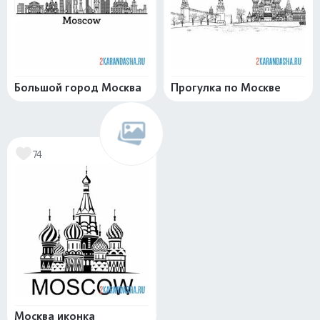
Большой город Москва
Прогулка по Москве
74
Москва иконка