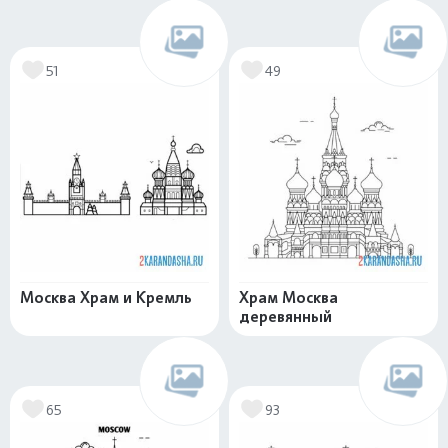
51
49
Москва Храм и Кремль
Храм Москва
деревянный
65
93