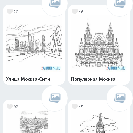
70
46
Улица Москва-Сити
Популярная Москва
92
45