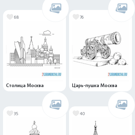
68
76
Столица Москва
Царь-пушка Москва
35
40