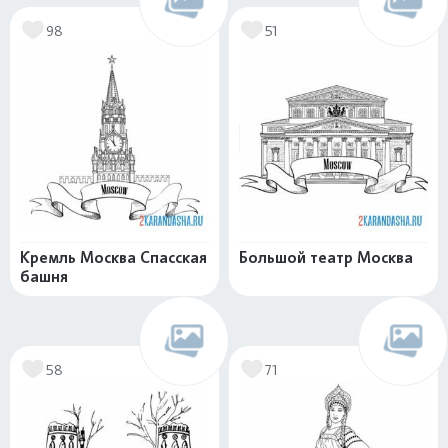
98
51
Кремль Москва Спасская
Большой театр Москва
башня
58
71