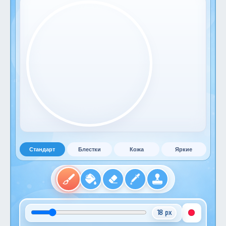
Стандарт
Блестки
Кожа
Яркие
18 px