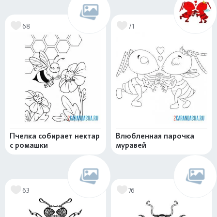
68
71
Пчелка собирает нектар
Влюбленная парочка
с ромашки
муравей
63
76