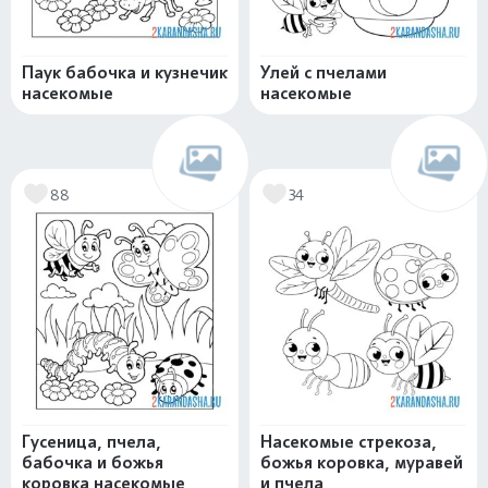
Паук бабочка и кузнечик
Улей с пчелами
насекомые
насекомые
88
34
Гусеница, пчела,
Насекомые стрекоза,
бабочка и божья
божья коровка, муравей
коровка насекомые
и пчела