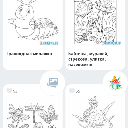
Травоядная милашка
Бабочка, муравей,
стрекоза, улитка,
насекомые
93
55