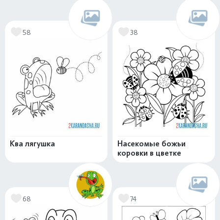
58
38
Ква лягушка
Насекомые божьи
коровки в цветке
68
74