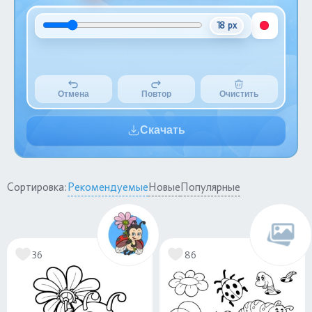
18 px
Отмена
Повтор
Очистить
Скачать
Сортировка:
Рекомендуемые
Новые
Популярные
36
86