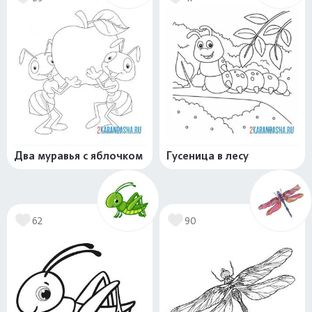
Два муравья с яблочком
Гусеница в лесу
62
90