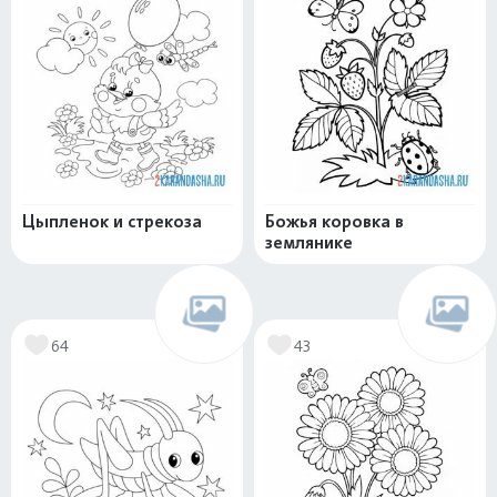
Цыпленок и стрекоза
Божья коровка в
землянике
64
43