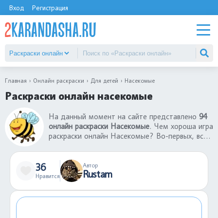
Вход
Регистрация
Главная
Онлайн раскраски
Для детей
Насекомые
Раскраски онлайн насекомые
На данный момент на сайте представлено
94
онлайн раскраски Насекомые
. Чем хороша игра
раскраски онлайн Насекомые? Во-первых, все
раскраски онлайн для детей бесплатны. Во-
вторых, чтобы раскрасить раскраску не нужны
бумаги, краски, фломастеры. В-третьих, играть
36
Автор
Rustam
в раскраски онлайн Насекомые можно даже на
Нравится
телефоне в любом месте: в поезде или
автобусе, в очереди, в гостях.