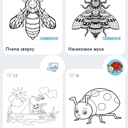
Пчела сверху
Насекомое муха
53
41