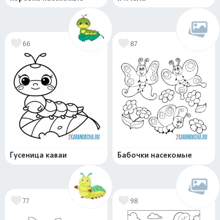
66
87
Гусеница каваи
Бабочки насекомые
77
98