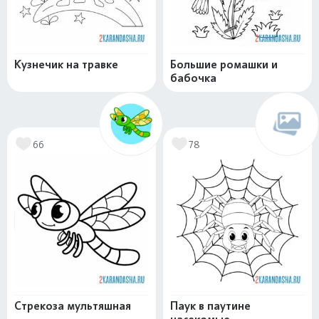
Кузнечик на травке
Большие ромашки и
бабочка
66
78
Стрекоза мультяшная
Паук в паутине