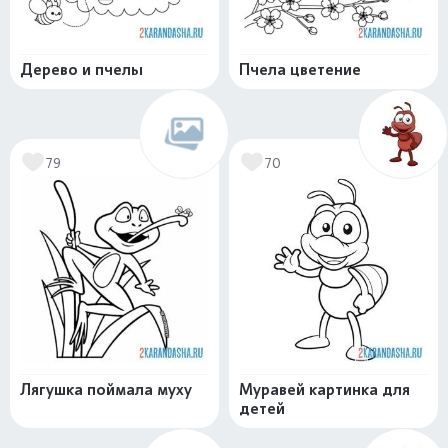
Дерево и пчелы
Пчела цветение
79
70
Лягушка поймала муху
Муравей картинка для
детей