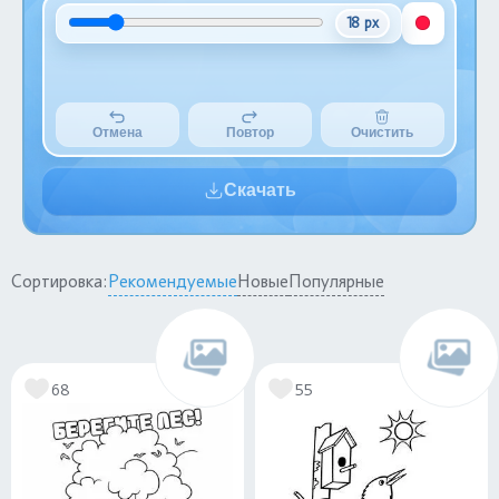
18 px
Отмена
Повтор
Очистить
Скачать
Сортировка:
Рекомендуемые
Новые
Популярные
68
55