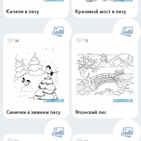
Качели в лесу
Красивый мост в лесу
94
79
Синички в зимнем лесу
Японский лес