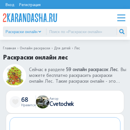
Вход
Регистрация
Главная
Онлайн раскраски
Для детей
Лес
Раскраски онлайн лес
Сейчас в разделе
59 онлайн раскрасок Лес
. Вы
можете бесплатно раскрасить раскраски
онлайн Лес. Такие раскраски онлайн - это
хорошая игра, которая поможет развлечься
ребенку без использования принтера и бумаги.
Готовую раскрашенную картинку можно
68
Автор
Cvetochek
сохранить себе, а если результат не
Нравится
понравился, можно заново раскрасить
раскраску онлайн Лес.