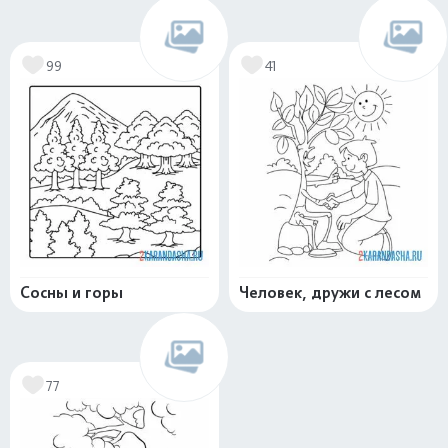
99
41
Сосны и горы
Человек, дружи с лесом
77