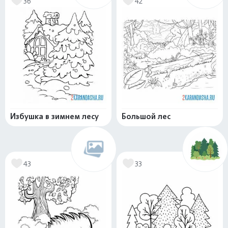
36
42
Избушка в зимнем лесу
Большой лес
43
33