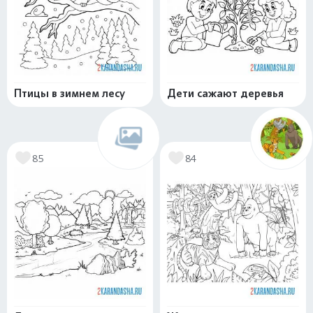
Птицы в зимнем лесу
Дети сажают деревья
85
84