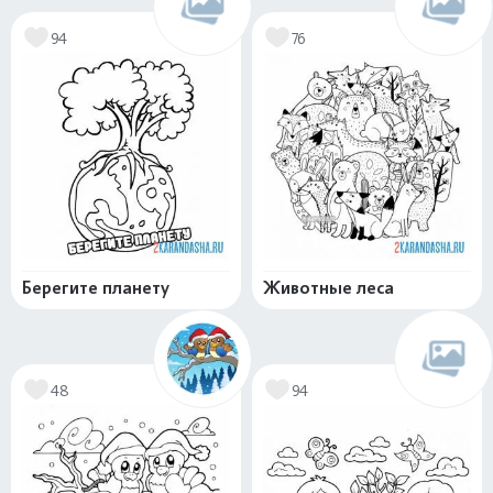
94
76
Берегите планету
Животные леса
48
94