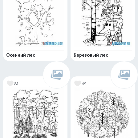
Осенний лес
Березовый лес
81
49