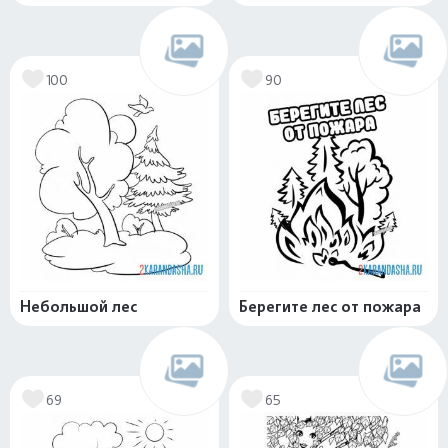
100
90
Небольшой лес
Берегите лес от пожара
69
65