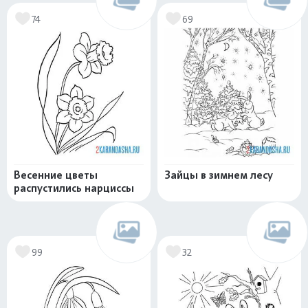
74
69
Весенние цветы
Зайцы в зимнем лесу
распустились нарциссы
99
32