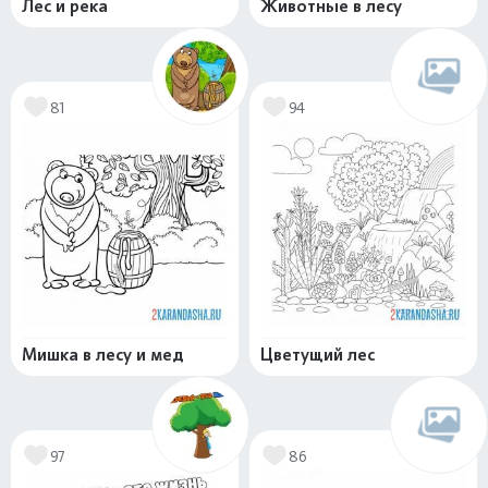
Лес и река
Животные в лесу
81
94
Мишка в лесу и мед
Цветущий лес
97
86