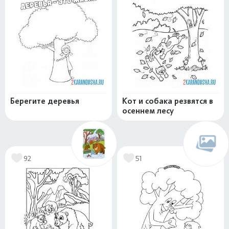
Берегите деревья
Кот и собака резвятся в
осеннем лесу
92
51