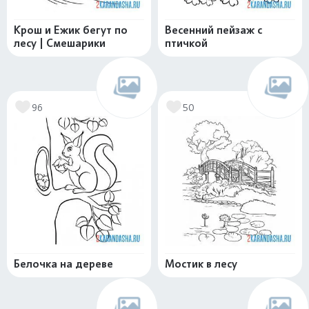
Крош и Ежик бегут по
Весенний пейзаж с
лесу | Смешарики
птичкой
96
50
Белочка на дереве
Мостик в лесу