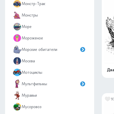
Монстр-Трак
Монстры
Море
Мороженое
Морские обитатели
Москва
Два
Мотоциклы
Мультфильмы
Муравьи
9
Мусоровоз