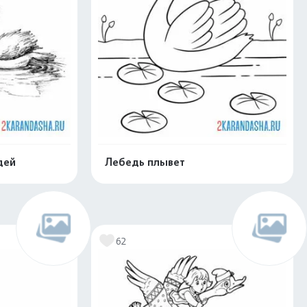
дей
Лебедь плывет
нлайн
Раскрасить онлайн
62