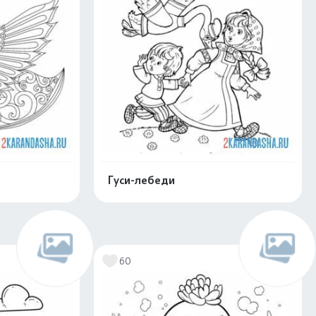
Гуси-лебеди
нлайн
Раскрасить онлайн
60