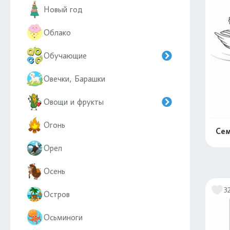
Новый год
Облако
Обучающие
Овечки, Барашки
Овощи и фрукты
Огонь
Сем
Орел
Осень
3
Остров
Осьминоги