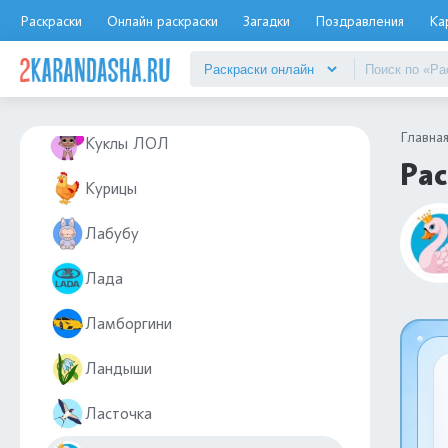
Кот Пушин
Раскраски
Онлайн раскраски
Загадки
Поздравления
Ка
Кран
Кузнечики
Главна
Куклы ЛОЛ
Рас
Курицы
Лабубу
Лада
Ламборгини
Ландыши
Ласточка