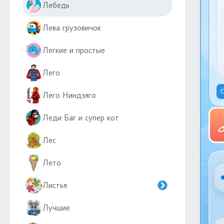
Лебедь
Лева грузовичок
Легкие и простые
Лего
С
Лего Ниндзяго
Леди Баг и супер кот
Лес
Лето
Листья
Лучшие