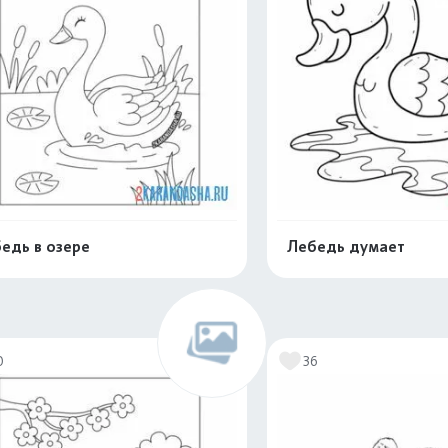
едь в озере
Лебедь думает
Раскрасить онлайн
Раскрасить о
0
36