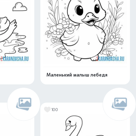
Маленький малыш лебедя
нлайн
Раскрасить онлайн
100