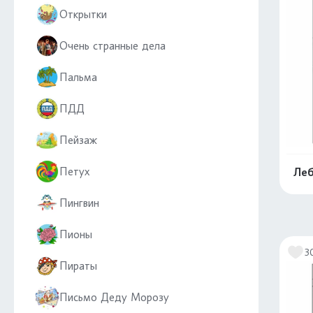
Открытки
Очень странные дела
Пальма
ПДД
Пейзаж
Петух
Леб
Пингвин
Пионы
3
Пираты
Письмо Деду Морозу