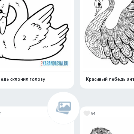
едь склонил голову
Красивый лебедь ант
Раскрасить онлайн
Раскрасить о
1
64