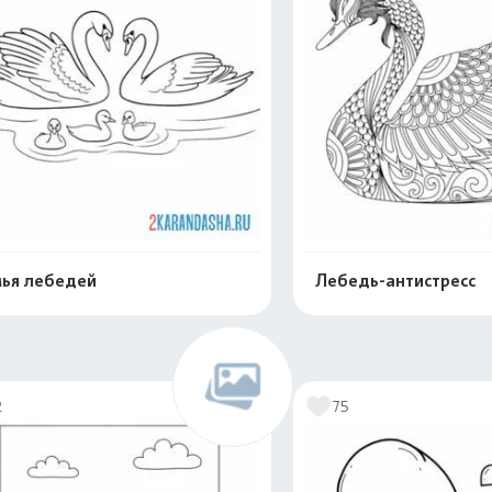
ья лебедей
Лебедь-антистресс
Раскрасить онлайн
Раскрасить о
2
75