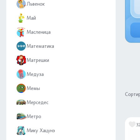
Львенок
Май
Масленица
Математика
Матрешки
Медуза
Мемы
Сортир
Мерседес
Метро
3
Мику Хацунэ