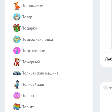
По номерам
Повар
Подарки
Подводная лодка
Подснежники
Леб
Пожарный
Полицейская машина
Полицейский
9
Пончик
Поп-ит