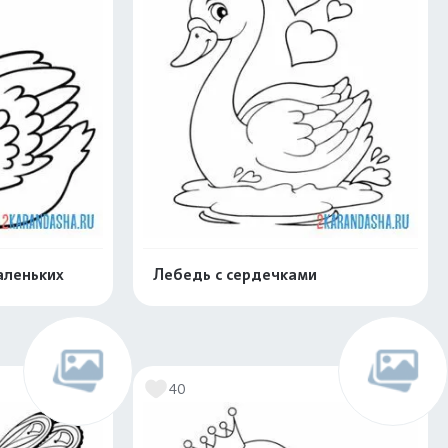
аленьких
Лебедь с сердечками
нлайн
Раскрасить онлайн
40