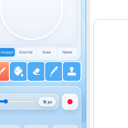
тандарт
Блестки
Кожа
Яркие
18 px