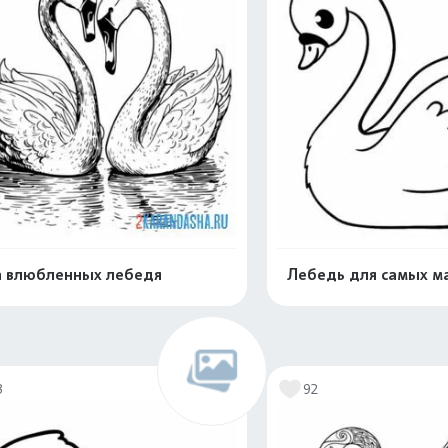
 влюбленных лебедя
Лебедь для самых м
Раскрасить онлайн
Раскрасить о
3
92