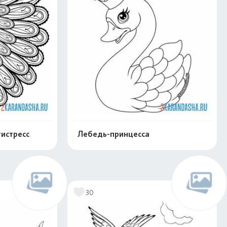
истресс
Лебедь-принцесса
нлайн
Раскрасить онлайн
30