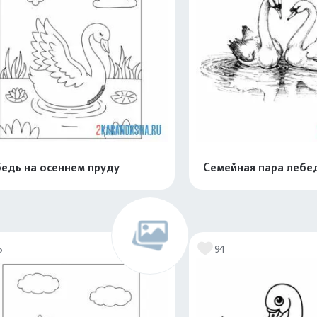
едь на осеннем пруду
Семейная пара лебе
Раскрасить онлайн
Раскрасить о
5
94